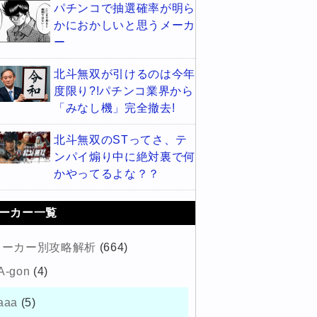
パチンコで抽選確率が明ら
かにおかしいと思うメーカ
ー
北斗無双が引けるのは今年
度限り?!パチンコ業界から
「みなし機」完全撤去!
北斗無双のSTってさ、テ
ンパイ煽り中に絶対裏で何
かやってるよな？？
ーカー一覧
メーカー別攻略解析
(664)
A-gon
(4)
aaa
(5)