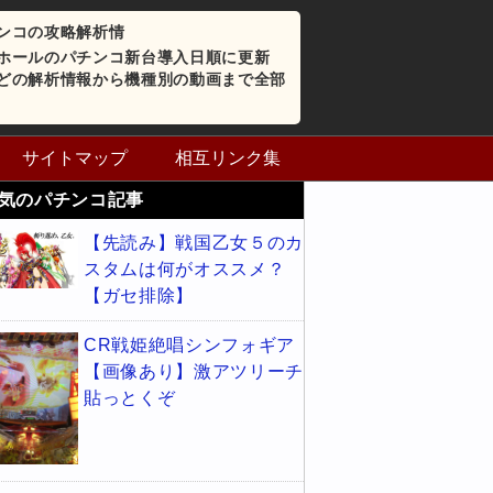
ンコの攻略解析情
ホールのパチンコ新台導入日順に更新
どの解析情報から機種別の動画まで全部
サイトマップ
相互リンク集
気のパチンコ記事
【先読み】戦国乙女５のカ
スタムは何がオススメ？
【ガセ排除】
CR戦姫絶唱シンフォギア
【画像あり】激アツリーチ
貼っとくぞ