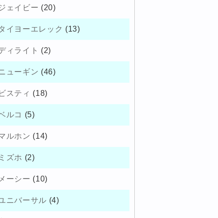
ジェイビー
(20)
タイヨーエレック
(13)
ディライト
(2)
ニューギン
(46)
ビスティ
(18)
ベルコ
(5)
マルホン
(14)
ミズホ
(2)
メーシー
(10)
ユニバーサル
(4)