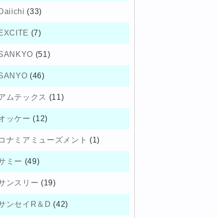
Daiichi
(33)
EXCITE
(7)
SANKYO
(51)
SANYO
(46)
アムテックス
(11)
オッケー
(12)
コナミアミューズメント
(1)
サミー
(49)
サンスリー
(19)
サンセイR＆D
(42)