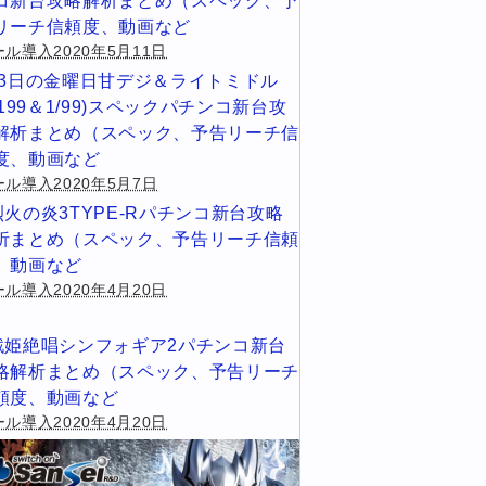
コ新台攻略解析まとめ（スペック、予
リーチ信頼度、動画など
ル導入2020年5月11日
13日の金曜日甘デジ＆ライトミドル
1/199＆1/99)スペックパチンコ新台攻
解析まとめ（スペック、予告リーチ信
度、動画など
ール導入2020年5月7日
烈火の炎3TYPE-Rパチンコ新台攻略
析まとめ（スペック、予告リーチ信頼
、動画など
ル導入2020年4月20日
戦姫絶唱シンフォギア2パチンコ新台
略解析まとめ（スペック、予告リーチ
頼度、動画など
ル導入2020年4月20日