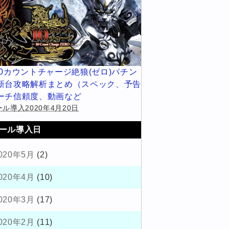
10カウントチャージ絶狼(ゼロ)パチン
新台攻略解析まとめ（スペック、予告
ーチ信頼度、動画など
ル導入2020年4月20日
ール導入日
020年5月
(2)
020年4月
(10)
020年3月
(17)
020年2月
(11)