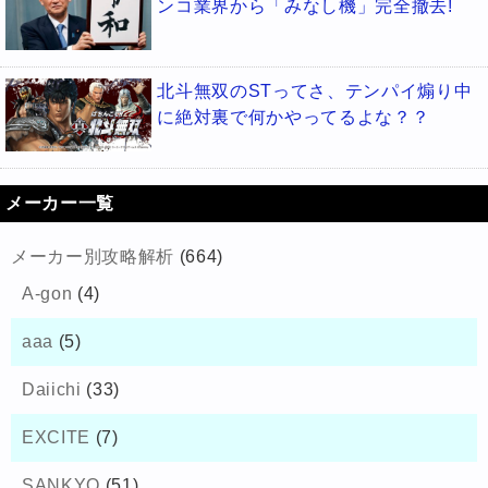
ンコ業界から「みなし機」完全撤去!
北斗無双のSTってさ、テンパイ煽り中
に絶対裏で何かやってるよな？？
メーカー一覧
メーカー別攻略解析
(664)
A-gon
(4)
aaa
(5)
Daiichi
(33)
EXCITE
(7)
SANKYO
(51)