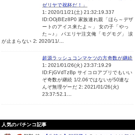
ゼリヤで祝杯だ！」
1: 2020/11/21(土) 21:32:19.337
ID:OOjBEz8P0 家族連れ親「ほら～デザ
ートのアイス来たよ～」 女の子「やっ
た～♪」 パエリヤ注文俺「モグモグ」 涙
が止まらない 2: 2020/11/…
超源ラッシュコンマケツの方奇数が継続
1: 2021/01/26(火) 23:37:19.29
ID:FjGVdTzBp サイコロアプリでもいい
ぞ奇数が継続 1/2.06ではないが50連な
んぞ無理ゲーだ 2: 2021/01/26(火)
23:37:52.1…
人気のパチンコ記事