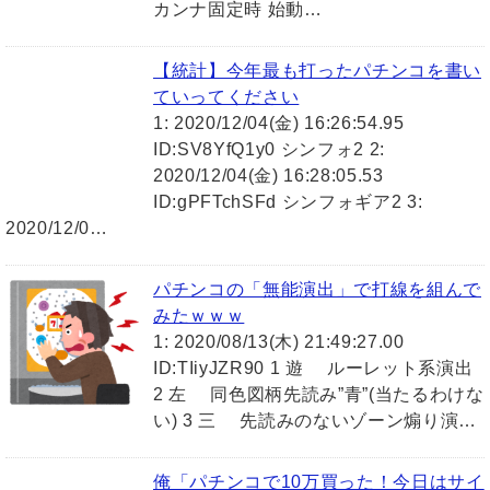
カンナ固定時 始動…
【統計】今年最も打ったパチンコを書い
ていってください
1: 2020/12/04(金) 16:26:54.95
ID:SV8YfQ1y0 シンフォ2 2:
2020/12/04(金) 16:28:05.53
ID:gPFTchSFd シンフォギア2 3:
2020/12/0…
パチンコの「無能演出」で打線を組んで
みたｗｗｗ
1: 2020/08/13(木) 21:49:27.00
ID:TIiyJZR90 1 遊 ルーレット系演出
2 左 同色図柄先読み”青”(当たるわけな
い) 3 三 先読みのないゾーン煽り演…
俺「パチンコで10万買った！今日はサイ