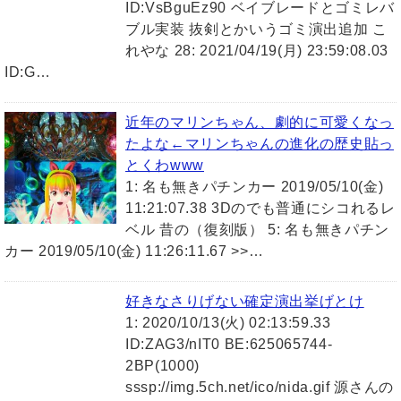
ID:VsBguEz90 ベイブレードとゴミレバ
ブル実装 抜剣とかいうゴミ演出追加 こ
れやな 28: 2021/04/19(月) 23:59:08.03
ID:G…
近年のマリンちゃん、劇的に可愛くなっ
たよな←マリンちゃんの進化の歴史貼っ
とくわwww
1: 名も無きパチンカー 2019/05/10(金)
11:21:07.38 3Dのでも普通にシコれるレ
ベル 昔の（復刻版） 5: 名も無きパチン
カー 2019/05/10(金) 11:26:11.67 >>…
好きなさりげない確定演出挙げとけ
1: 2020/10/13(火) 02:13:59.33
ID:ZAG3/nIT0 BE:625065744-
2BP(1000)
sssp://img.5ch.net/ico/nida.gif 源さんの