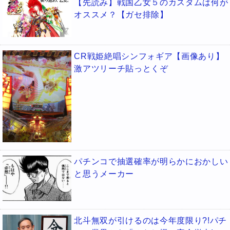
【先読み】戦国乙女５のカスタムは何が
オススメ？【ガセ排除】
CR戦姫絶唱シンフォギア【画像あり】
激アツリーチ貼っとくぞ
パチンコで抽選確率が明らかにおかしい
と思うメーカー
北斗無双が引けるのは今年度限り?!パチ