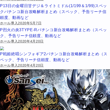
P13日の金曜日甘デジ＆ライトミドル(1/199＆1/99)スペッ
クパチンコ新台攻略解析まとめ（スペック、予告リーチ信
頼度、動画など
ホール導入2020年5月7日
P烈火の炎3TYPE-Rパチンコ新台攻略解析まとめ（スペッ
ク、予告リーチ信頼度、動画など
ホール導入2020年4月20日
P戦姫絶唱シンフォギア2パチンコ新台攻略解析まとめ（ス
ペック、予告リーチ信頼度、動画など
ホール導入2020年4月20日