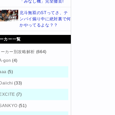
「みなし機」完全撤去!
北斗無双のSTってさ、テ
ンパイ煽り中に絶対裏で何
かやってるよな？？
ーカー一覧
メーカー別攻略解析
(664)
A-gon
(4)
aaa
(5)
Daiichi
(33)
EXCITE
(7)
SANKYO
(51)