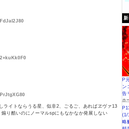
新
:FdJal2J80
D:2+kuKk0F0
P
ン
告
D:PrJtgXG80
ホー
しライトならうる星、似非2、ごるご、あればヱヴァ13
P
、煽り酷いのにノーマルspにもなかなか発展しない
(
略
頼