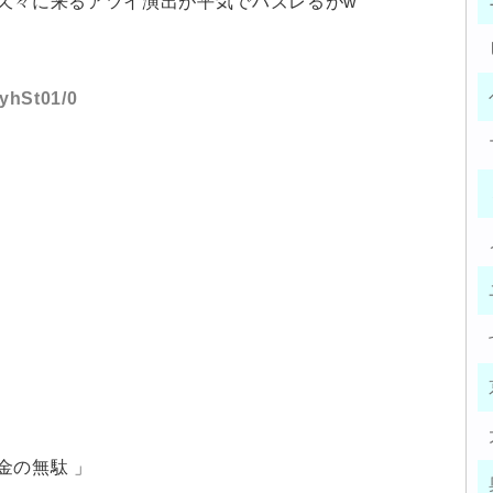
久々に来るアツイ演出が平気でハズレるがw
ayhSt01/0
金の無駄 」