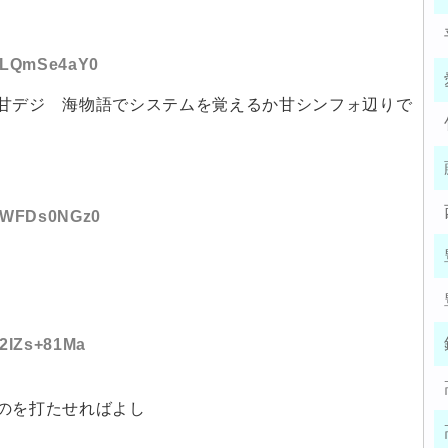
ID:LQmSe4aY0
甘デジ 海物語でシステムを覚えるか甘シンフォ辺りで
ID:WFDs0NGz0
:2IZs+81Ma
のを打たせればよし