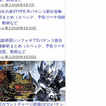
ール導入2020年5月7日
烈火の炎3TYPE-Rパチンコ新台攻略
析まとめ（スペック、予告リーチ信頼
、動画など
ル導入2020年4月20日
戦姫絶唱シンフォギア2パチンコ新台
略解析まとめ（スペック、予告リーチ
頼度、動画など
ル導入2020年4月20日
10カウントチャージ絶狼(ゼロ)パチン