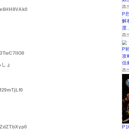
ホ
D:e6HH8VAk0
P
解
度
ホー
P
:3TwC7lIO0
攻
信
っしょ
ホー
:f29mTjLf0
P
D:ZdZTbXyp0