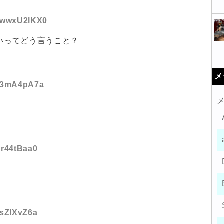
D:wwxU2lKX0
いってどう言うこと？
メ
:43mA4pA7a
Nr44tBaa0
asZIXvZ6a