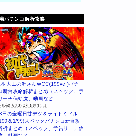
着パチンコ解析攻略
元祖大工の源さんWCC(199ver)パチ
コ新台攻略解析まとめ（スペック、予
リーチ信頼度、動画など
ル導入2020年5月11日
13日の金曜日甘デジ＆ライトミドル
1/199＆1/99)スペックパチンコ新台攻
解析まとめ（スペック、予告リーチ信
度、動画など