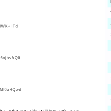
aIWK+IITd
:A6xjbvAQ0
:5Mf0aHQwd