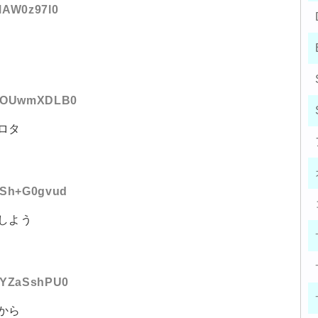
:MAW0z97l0
ID:OUwmXDLB0
ロタ
D:Sh+G0gvud
しよう
D:YZaSshPU0
から