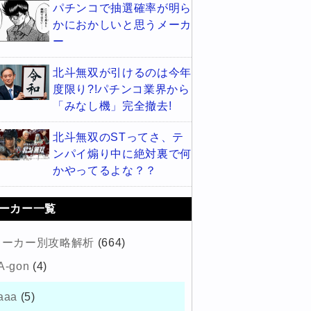
パチンコで抽選確率が明ら
かにおかしいと思うメーカ
ー
北斗無双が引けるのは今年
度限り?!パチンコ業界から
「みなし機」完全撤去!
北斗無双のSTってさ、テ
ンパイ煽り中に絶対裏で何
かやってるよな？？
ーカー一覧
メーカー別攻略解析
(664)
A-gon
(4)
aaa
(5)