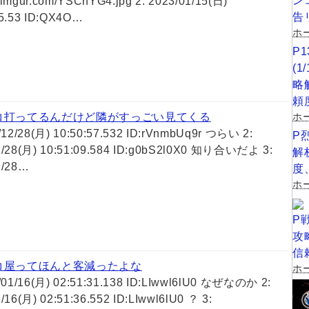
ン
/i.imgur.com/YSCnYG4.jpg 2: 2023/01/15(日)
告
55.53 ID:QX4O…
ホー
P
(
略
頼
ホ
コ打ってるんだけど隣がすっごい見てくる
0/12/28(月) 10:50:57.532 ID:rVnmbUq9r つらい 2:
P
2/28(月) 10:51:09.584 ID:g0bS2l0X0 知り合いだよ 3:
解
2/28…
度
ホー
P
攻
信
コ屋ってほんと客減ったよな
ホー
3/01/16(月) 02:51:31.138 ID:LIwwl6lU0 なぜなのか 2:
/16(月) 02:51:36.552 ID:LIwwl6lU0 ？ 3: