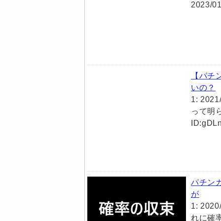
2023/0
【パチ
いの？
1: 202
って明らか
ID:gD
パチン
が
1: 202
れに確