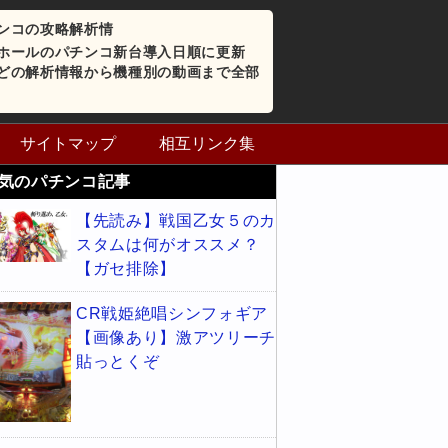
ンコの攻略解析情
ホールのパチンコ新台導入日順に更新
どの解析情報から機種別の動画まで全部
サイトマップ
相互リンク集
気のパチンコ記事
【先読み】戦国乙女５のカ
スタムは何がオススメ？
【ガセ排除】
CR戦姫絶唱シンフォギア
【画像あり】激アツリーチ
貼っとくぞ