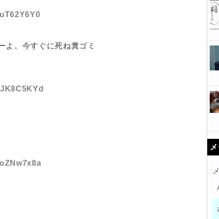
:2uT62Y6Y0
ーよ。今すぐに死ね糞ゴミ
:gJK8C5KYd
メ
:9oZNw7x8a