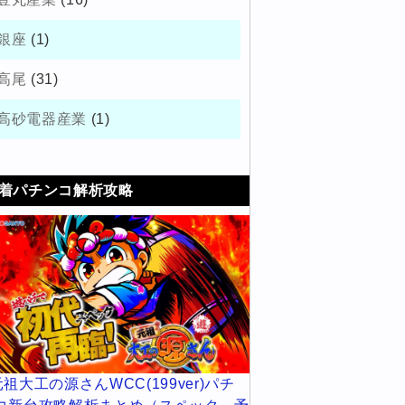
銀座
(1)
高尾
(31)
高砂電器産業
(1)
着パチンコ解析攻略
元祖大工の源さんWCC(199ver)パチ