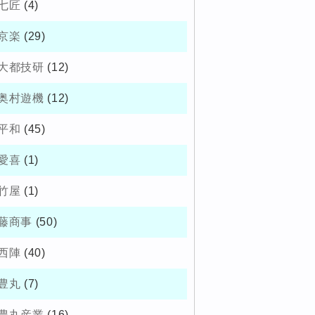
七匠
(4)
京楽
(29)
大都技研
(12)
奥村遊機
(12)
平和
(45)
愛喜
(1)
竹屋
(1)
藤商事
(50)
西陣
(40)
豊丸
(7)
豊丸産業
(16)