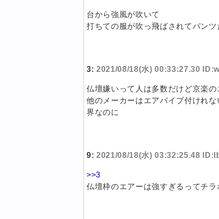
台から強風が吹いて
打ちての服が吹っ飛ばされてパンツ
3:
2021/08/18(水) 00:33:27.30 ID
仏壇嫌いって人は多数だけど京楽の
他のメーカーはエアバイブ付けれな
界なのに
9:
2021/08/18(水) 03:32:25.48 ID
>>3
仏壇枠のエアーは強すぎるってチラ