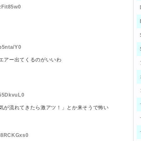
zFit85w0
tb5nta/Y0
エアー出てくるのがいいわ
f55DkvuL0
気が流れてきたら激アツ！」とか来そうで怖い
D:V8RCKGxs0