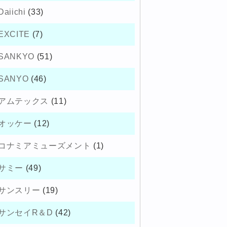
Daiichi
(33)
EXCITE
(7)
SANKYO
(51)
SANYO
(46)
アムテックス
(11)
オッケー
(12)
コナミアミューズメント
(1)
サミー
(49)
サンスリー
(19)
サンセイR＆D
(42)