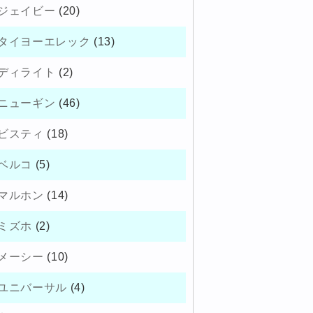
ジェイビー
(20)
タイヨーエレック
(13)
ディライト
(2)
ニューギン
(46)
ビスティ
(18)
ベルコ
(5)
マルホン
(14)
ミズホ
(2)
メーシー
(10)
ユニバーサル
(4)