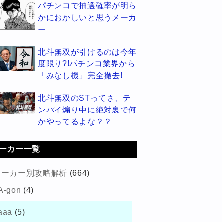
パチンコで抽選確率が明ら
かにおかしいと思うメーカ
ー
北斗無双が引けるのは今年
度限り?!パチンコ業界から
「みなし機」完全撤去!
北斗無双のSTってさ、テ
ンパイ煽り中に絶対裏で何
かやってるよな？？
ーカー一覧
メーカー別攻略解析
(664)
A-gon
(4)
aaa
(5)