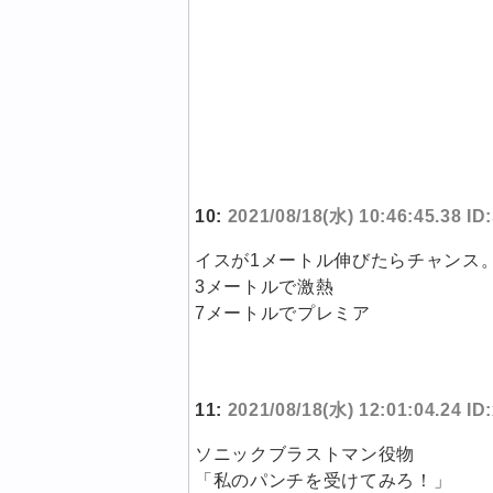
10:
2021/08/18(水) 10:46:45.38 
イスが1メートル伸びたらチャンス
3メートルで激熱
7メートルでプレミア
11:
2021/08/18(水) 12:01:04.24 I
ソニックブラストマン役物
「私のパンチを受けてみろ！」