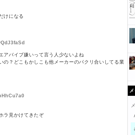
だけになる
:wQdJ3faSd
エアバイブ嫌いって言う人少ないよね
いの？どこもかしこも他メーカーのパクリ合いしてる業
メ
:IbHhCu7a0
ホラ見かけてきたぞ