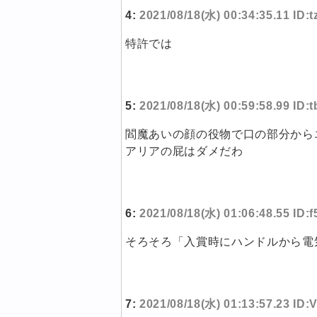
4:
2021/08/18(水) 00:34:35.11 ID:t
特許では
5:
2021/08/18(水) 00:59:58.99 ID:
閻魔あいの顔の役物で口の部分から
アリアの屁はダメだわ
6:
2021/08/18(水) 01:06:48.55 ID:
そろそろ「入賞時にハンドルから電
7:
2021/08/18(水) 01:13:57.23 I