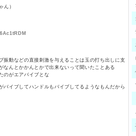
ゃん）
:56Ac1tRDM
ブ振動などの直接刺激を与えることは玉の打ち出しに支
がなんとかかんとかで出来ないって聞いたことある
たのがエアバイブとな
がバイブしてハンドルもバイブしてるようなもんだから