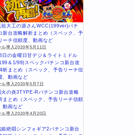
元祖大工の源さんWCC(199ver)パチ
コ新台攻略解析まとめ（スペック、予
リーチ信頼度、動画など
ル導入2020年5月11日
13日の金曜日甘デジ＆ライトミドル
1/199＆1/99)スペックパチンコ新台攻
解析まとめ（スペック、予告リーチ信
度、動画など
ール導入2020年5月7日
烈火の炎3TYPE-Rパチンコ新台攻略
析まとめ（スペック、予告リーチ信頼
、動画など
ル導入2020年4月20日
戦姫絶唱シンフォギア2パチンコ新台