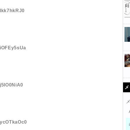
:lkk7hkRJ0
D:iOFEy5sUa
:j5IO0NiA0
メ
D:ycOTkaOc0