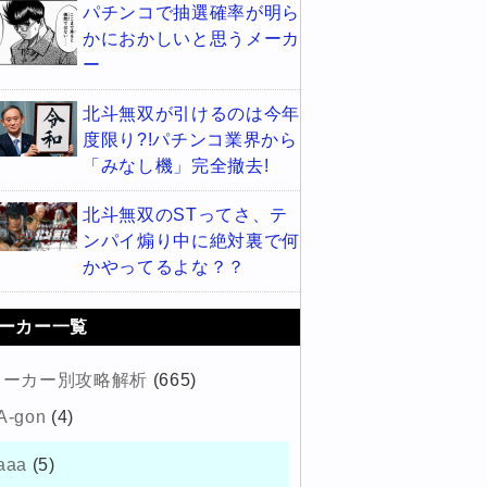
パチンコで抽選確率が明ら
かにおかしいと思うメーカ
ー
北斗無双が引けるのは今年
度限り?!パチンコ業界から
「みなし機」完全撤去!
北斗無双のSTってさ、テ
ンパイ煽り中に絶対裏で何
かやってるよな？？
ーカー一覧
メーカー別攻略解析
(665)
A-gon
(4)
aaa
(5)