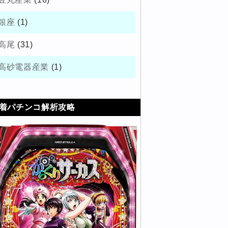
銀座
(1)
高尾
(31)
高砂電器産業
(1)
着パチンコ解析攻略