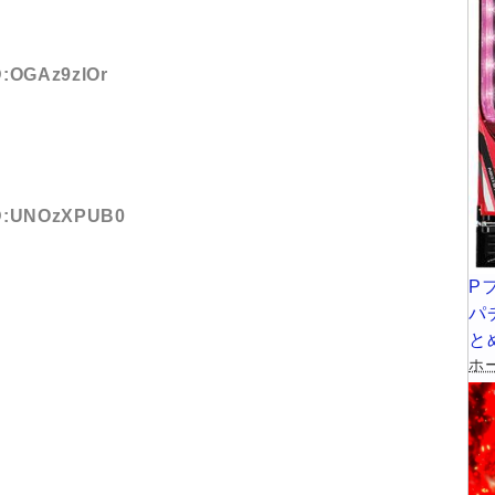
ID:OGAz9zlOr
 ID:UNOzXPUB0
P
パ
と
ホー