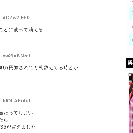
ID:dGZw2lEk0
ことに使って消える
ID:yw2teKM50
新
で30万円渡されて万札数えてる時とか
ID:hlOLAFobd
に当たってしまい
たら
S5が買えました