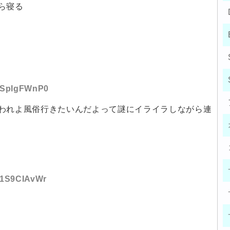
ら寝る
D:SpIgFWnP0
われよ風俗行きたいんだよって謎にイライラしながら連
D:1S9CIAvWr