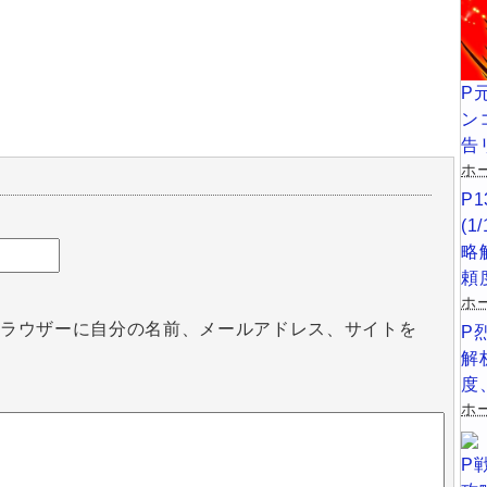
P
ン
告
ホー
P
(
略
頼
ホ
ブラウザーに自分の名前、メールアドレス、サイトを
P
解
度
ホー
P