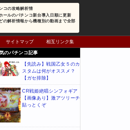
ンコの攻略解析情
ホールのパチンコ新台導入日順に更新
どの解析情報から機種別の動画まで全部
サイトマップ
相互リンク集
気のパチンコ記事
【先読み】戦国乙女５のカ
スタムは何がオススメ？
【ガセ排除】
CR戦姫絶唱シンフォギア
【画像あり】激アツリーチ
貼っとくぞ