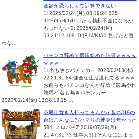
金額が恐ろしくて計算できない
1: 2025/02/24(月) 03:19:24.525
ID:Sef5HjJx0 したら勃起不全になるか
もしれない 2: 2025/02/24(月)
03:21:12.108 ID:jF1J/KtA0 負けたと言
わな…
パチンコ辞めて競馬始めた結果ｗｗｗｗ
ｗｗｗ
1: 名も無きパチンカー 2020/02/13(木)
22:21:31.84 健全な生活送れてるｗｗｗ
お前らもパチンコなんか辞めて競馬やれ
競馬2: 名も無きパチンカー
2020/02/14(金) 13:38:19.15 …
必殺仕置き人打ってるんだが昔の319の
台はこんなにｸｿハマりの連発は無かった
584: スロパチℤ 2019/07/29(月)
21:47:31.73 仕事人3はそんなにはまっ