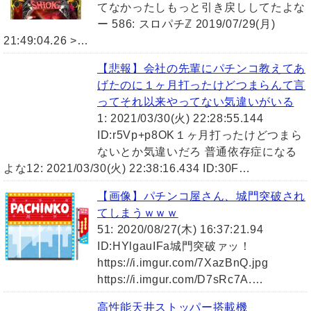
てなかったしもっと引き戻ししてたよな
ー 586: スロパチℤ 2019/07/29(月)
21:49:04.26 >…
【悲報】会社の先輩にパチンコ教えてあ
げたのに１ヶ月打ったけどつまらんて言
ってそれ以来やってない気違いがいる
1: 2021/03/30(火) 22:28:55.144
ID:r5Vp+p8OK１ヶ月打ったけどつまら
ないとか気違いだろ 普通依存症になる
よな12: 2021/03/30(火) 22:38:16.434 ID:30F…
【画像】パチンコ屋さん、城門突破され
てしまうｗｗｗ
51: 2020/08/27(木) 16:37:21.94
ID:HYlgauIFa城門突破ァッ！
https://i.imgur.com/7XazBnQ.jpg
https://i.imgur.com/D7sRc7A.…
高性能天井ストッパー搭載機