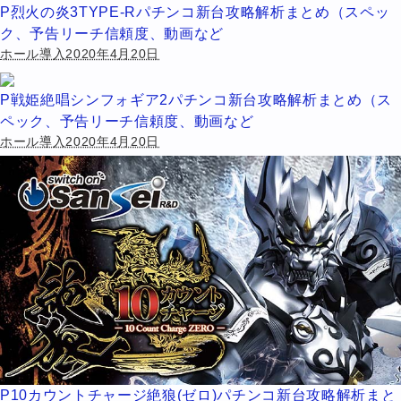
P烈火の炎3TYPE-Rパチンコ新台攻略解析まとめ（スペッ
ク、予告リーチ信頼度、動画など
ホール導入2020年4月20日
P戦姫絶唱シンフォギア2パチンコ新台攻略解析まとめ（ス
ペック、予告リーチ信頼度、動画など
ホール導入2020年4月20日
P10カウントチャージ絶狼(ゼロ)パチンコ新台攻略解析まと