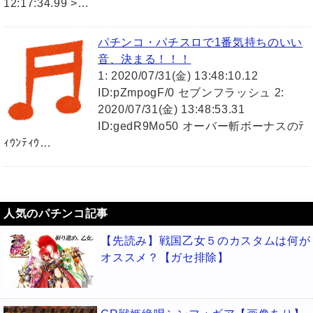
12:17:34.99 >…
パチンコ・パチスロで1番気持ちのいい
音、決まる！！！
1: 2020/07/31(金) 13:48:10.12
ID:pZmpogF/0 セブンフラッシュ 2:
2020/07/31(金) 13:48:53.31
ID:gedR9Mo50 オーバー斬ボーナスのﾃ
ｨｳﾝﾃｨｳ…
人気のパチンコ記事
【先読み】戦国乙女５のカスタムは何が
オススメ？【ガセ排除】