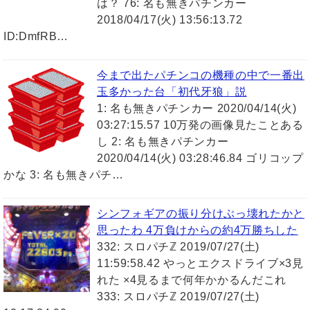
は？ 76: 名も無きパチンカー
2018/04/17(火) 13:56:13.72
ID:DmfRB…
今まで出たパチンコの機種の中で一番出
玉多かった台「初代牙狼」説
1: 名も無きパチンカー 2020/04/14(火)
03:27:15.57 10万発の画像見たことある
し 2: 名も無きパチンカー
2020/04/14(火) 03:28:46.84 ゴリコップ
かな 3: 名も無きパチ…
シンフォギアの振り分けぶっ壊れたかと
思ったわ 4万負けからの約4万勝ちした
332: スロパチℤ 2019/07/27(土)
11:59:58.42 やっとエクスドライブ×3見
れた ×4見るまで何年かかるんだこれ
333: スロパチℤ 2019/07/27(土)