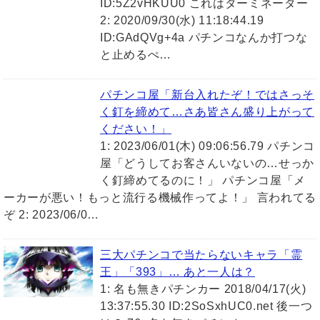
ID:5Z2vHKUU0 これはターミネーター
2: 2020/09/30(水) 11:18:44.19
ID:GAdQVg+4a パチンコなんか打つな
と止めるぺ…
パチンコ屋「新台入れたぞ！ではさっそ
く釘を締めて…さあ皆さん盛り上がって
ください！」
1: 2023/06/01(木) 09:06:56.79 パチンコ
屋「どうしてお客さんいないの…せっか
く釘締めてるのに！」 パチンコ屋「メ
ーカーが悪い！もっと流行る機械作ってよ！」 言われてる
ぞ 2: 2023/06/0…
三大パチンコで当たらないキャラ「霊
王」「393」… あと一人は？
1: 名も無きパチンカー 2018/04/17(火)
13:37:55.30 ID:2SoSxhUC0.net 後一つ