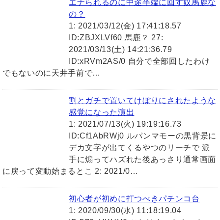
エナられるのに中途半端に回す奴馬鹿な
の？
1: 2021/03/12(金) 17:41:18.57
ID:ZBJXLVf60 馬鹿？ 27:
2021/03/13(土) 14:21:36.79
ID:xRVm2AS/0 自分で全部回したわけ
でもないのに天井手前で…
割とガチで置いてけぼりにされたような
感覚になった演出
1: 2021/07/13(火) 19:19:16.73
ID:Cf1AbRWj0 ルパンマモーの黒背景に
デカ文字が出てくるやつのリーチで 派
手に煽ってハズれた後あっさり通常画面
に戻って変動始まるとこ 2: 2021/0…
初心者が初めに打つべきパチンコ台
1: 2020/09/30(水) 11:18:19.04