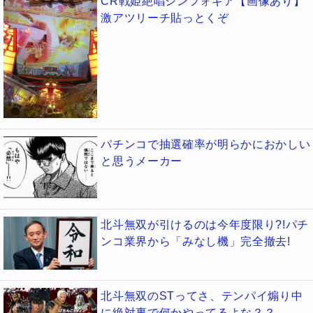
CR戦姫絶唱シンフォギア【画像あり】
激アツリーチ貼っとくぞ
パチンコで抽選確率が明らかにおかしい
と思うメーカー
北斗無双が引けるのは今年度限り?!パチ
ンコ業界から「みなし機」完全撤去!
北斗無双のSTってさ、テンパイ煽り中
に絶対裏で何かやってるよな？？