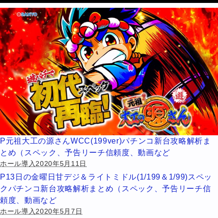
P元祖大工の源さんWCC(199ver)パチンコ新台攻略解析ま
とめ（スペック、予告リーチ信頼度、動画など
ホール導入2020年5月11日
P13日の金曜日甘デジ＆ライトミドル(1/199＆1/99)スペッ
クパチンコ新台攻略解析まとめ（スペック、予告リーチ信
頼度、動画など
ホール導入2020年5月7日