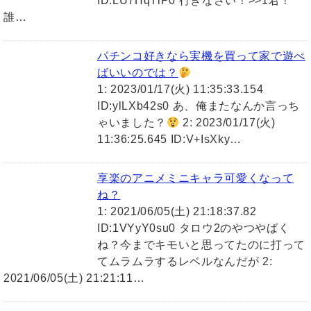
ID:LU7HqTlP0 行きなさい！>>1君！
誰…
パチンコ好きなら実機を買って家で遊べ
ばいいのでは？
1: 2023/01/17(火) 11:35:33.154
ID:ylLXb42s0 あ、俺またなんか言っち
ゃいました？
2: 2023/01/17(火)
11:36:25.645 ID:V+IsXky…
享楽のアニメミニキャラ可愛くなって
ね？
1: 2021/06/05(土) 21:18:37.82
ID:1VYyY0su0 タロウ2のやつやばく
ね？今までキモいと思ってたのに打って
てムラムラするレベルなんだが 2:
2021/06/05(土) 21:21:11…