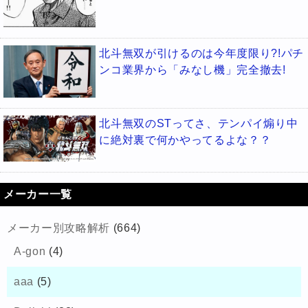
北斗無双が引けるのは今年度限り?!パチ
ンコ業界から「みなし機」完全撤去!
北斗無双のSTってさ、テンパイ煽り中
に絶対裏で何かやってるよな？？
メーカー一覧
メーカー別攻略解析
(664)
A-gon
(4)
aaa
(5)