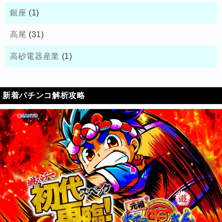
銀座
(1)
高尾
(31)
高砂電器産業
(1)
新着パチンコ解析攻略