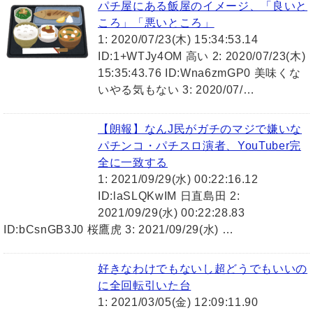
パチ屋にある飯屋のイメージ、「良いと
ころ」「悪いところ」
1: 2020/07/23(木) 15:34:53.14
ID:1+WTJy4OM 高い 2: 2020/07/23(木)
15:35:43.76 ID:Wna6zmGP0 美味くな
いやる気もない 3: 2020/07/…
【朗報】なんJ民がガチのマジで嫌いな
パチンコ・パチスロ演者、YouTuber完
全に一致する
1: 2021/09/29(水) 00:22:16.12
ID:laSLQKwIM 日直島田 2:
2021/09/29(水) 00:22:28.83
ID:bCsnGB3J0 桜鷹虎 3: 2021/09/29(水) …
好きなわけでもないし超どうでもいいの
に全回転引いた台
1: 2021/03/05(金) 12:09:11.90