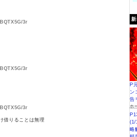
新
D:BQTX5G/3r
D:BQTX5G/3r
P
ン
告
ホー
D:BQTX5G/3r
P
け借りることは無理
(
略
頼