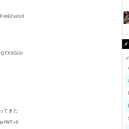
:LFm9Zsdz0
メ
:BQTX5G/3r
ってきた
/jefWT+0