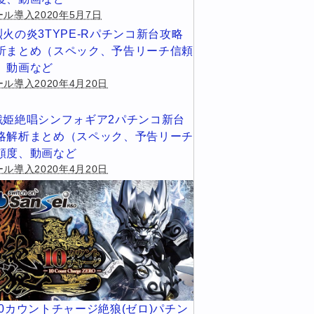
ール導入2020年5月7日
烈火の炎3TYPE-Rパチンコ新台攻略
析まとめ（スペック、予告リーチ信頼
、動画など
ル導入2020年4月20日
戦姫絶唱シンフォギア2パチンコ新台
略解析まとめ（スペック、予告リーチ
頼度、動画など
ル導入2020年4月20日
10カウントチャージ絶狼(ゼロ)パチン