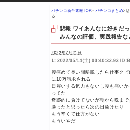
パチンコ新台速報TOP
>
パチンコまとめ
>
悲
る
悲報 ワイあんなに好きだ
みんなの評価、実践報告な
2022年7月21日
1:
2022/05/14(土) 00:40:32.93 ID
腰痛めて長い間離脱したら仕事クビ
に10万請求される
日雇いする気力もないし腰も痛いか
ってた
奇跡的に負けてないが朝から晩まで
勝ったと思ったら次の日負けたり
もう辛くて仕方がない
もういやだ