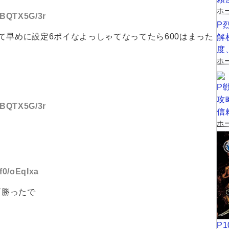
ホ
D:BQTX5G/3r
P
て早めに設定6ポイなよっしゃてなってたら600はまった
解
度
ホー
P
攻
D:BQTX5G/3r
信
ホー
:f0/oEqIxa
万勝ったで
P