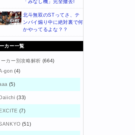
「みなし機」完全撤去!
北斗無双のSTってさ、テ
ンパイ煽り中に絶対裏で何
かやってるよな？？
ーカー一覧
メーカー別攻略解析
(664)
A-gon
(4)
aaa
(5)
Daiichi
(33)
EXCITE
(7)
SANKYO
(51)