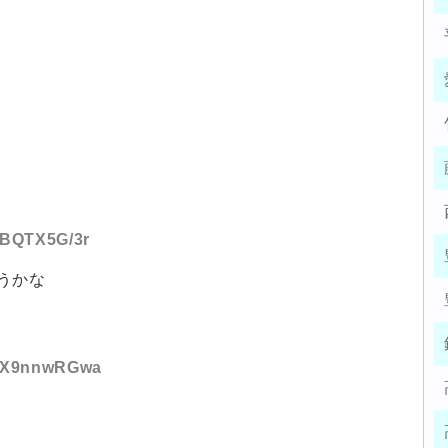
D:BQTX5G/3r
うかな
ID:X9nnwRGwa