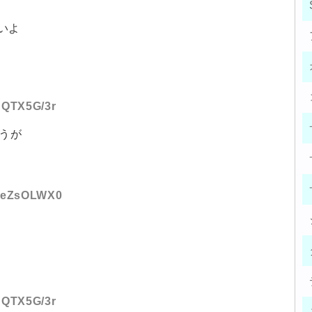
いよ
:BQTX5G/3r
うが
:beZsOLWX0
:BQTX5G/3r