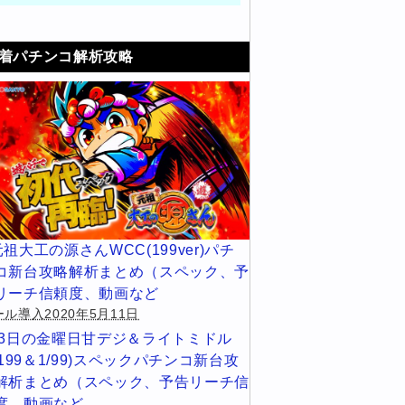
着パチンコ解析攻略
元祖大工の源さんWCC(199ver)パチ
コ新台攻略解析まとめ（スペック、予
リーチ信頼度、動画など
ル導入2020年5月11日
13日の金曜日甘デジ＆ライトミドル
1/199＆1/99)スペックパチンコ新台攻
解析まとめ（スペック、予告リーチ信
度、動画など