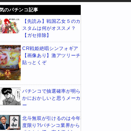
気のパチンコ記事
【先読み】戦国乙女５のカ
スタムは何がオススメ？
【ガセ排除】
CR戦姫絶唱シンフォギア
【画像あり】激アツリーチ
貼っとくぞ
パチンコで抽選確率が明ら
かにおかしいと思うメーカ
ー
北斗無双が引けるのは今年
度限り?!パチンコ業界から