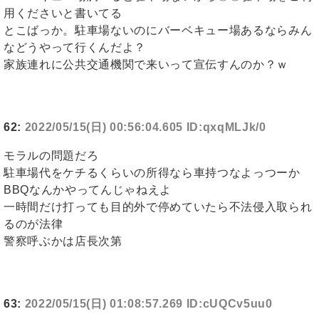
用くださいと書いてる
とこばっか。駐車場ないのにバーベキュー場あるならみん
などうやって行くんだよ？
家族連れに公共交通機関で来いって宣伝すんのか？ｗ
62:
2022/05/15(日) 00:56:04.605 ID:qxqMLJk/0
モラルの問題だろ
駐車場代をケチるくらいの所得なら車持つなよっつーか
BBQなんかやってんじゃねえよ
一時間だけ打っても目的外で停めていたら不法侵入取られ
るのが法律
警察呼ぶかは店長次第
63:
2022/05/15(日) 01:08:57.269 ID:cUQCv5uu0