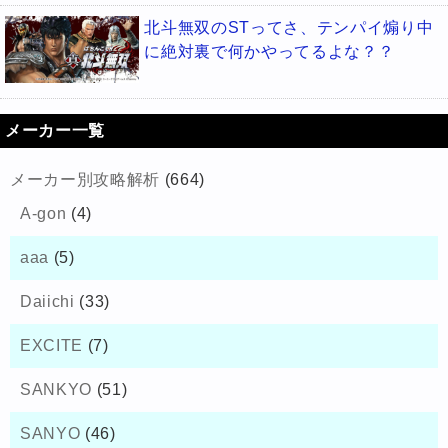
北斗無双のSTってさ、テンパイ煽り中
に絶対裏で何かやってるよな？？
メーカー一覧
メーカー別攻略解析
(664)
A-gon
(4)
aaa
(5)
Daiichi
(33)
EXCITE
(7)
SANKYO
(51)
SANYO
(46)