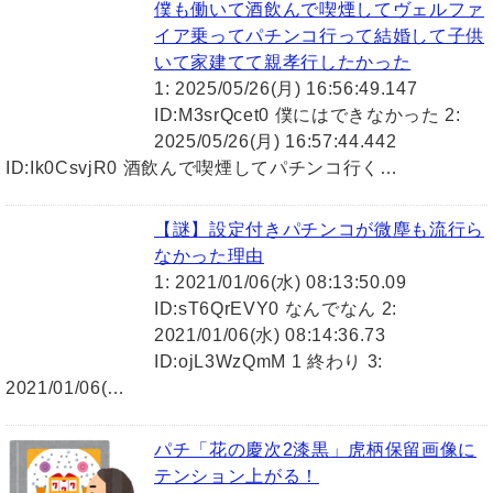
僕も働いて酒飲んで喫煙してヴェルファ
イア乗ってパチンコ行って結婚して子供
いて家建てて親孝行したかった
1: 2025/05/26(月) 16:56:49.147
ID:M3srQcet0 僕にはできなかった 2:
2025/05/26(月) 16:57:44.442
ID:Ik0CsvjR0 酒飲んで喫煙してパチンコ行く…
【謎】設定付きパチンコが微塵も流行ら
なかった理由
1: 2021/01/06(水) 08:13:50.09
ID:sT6QrEVY0 なんでなん 2:
2021/01/06(水) 08:14:36.73
ID:ojL3WzQmM 1 終わり 3:
2021/01/06(…
パチ「花の慶次2漆黒」虎柄保留画像に
テンション上がる！