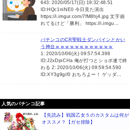
643: 2020/05/17(日) 19:32:48.51
ID:HQc1niNE0 今日見た演出
https://i.imgur.com/7fM8hj4.jpg 文字崩
れてるけど「勝利」 https://i.imgu…
パチンコのCR聖戦士ダンバインとかい
う神台ｗｗｗｗｗｗｗｗｗｗｗｗ
1: 2020/10/06(火) 09:57:54.398
ID:J2xDpiCHa 俺が打つとショボ連で終
わる 2: 2020/10/06(火) 09:59:54.590
ID:XY3g9g//0 おちろよー！ ゲッダ…
人気のパチンコ記事
【先読み】戦国乙女５のカスタムは何が
オススメ？【ガセ排除】