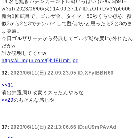
14 名も無きパチンカー＠ドル箱いっぱい (ﾃﾄﾘｽ Sp91-
wYqI) 2023/06/06(火) 14:09:37.17 ID:zOT+DV3Yp0606
新台1回転目で、ゴルザ金、タイマー50秒くらい(熱)、擬
似3から2と3でテンパイして擬似4かと思ったら2と3のま
ま発展。
今日ゴルザリーチから発展してゴルザ期待度1で外れたん
だがw
誰か説明してくれw
https://i.imgur.com/Qh19Hmb.jpg
32:
2023/06/11(日) 22:09:23.05 ID:XFylBBN60
>>31
演出抽選周り改変ミスったんやろな
>>29
のもそんな感じや
37:
2023/06/11(日) 22:13:06.66 ID:uU9mPAvAd