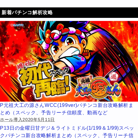
新着パチンコ解析攻略
P元祖大工の源さんWCC(199ver)パチンコ新台攻略解析ま
とめ（スペック、予告リーチ信頼度、動画など
ホール導入2020年5月11日
P13日の金曜日甘デジ＆ライトミドル(1/199＆1/99)スペッ
クパチンコ新台攻略解析まとめ（スペック、予告リーチ信