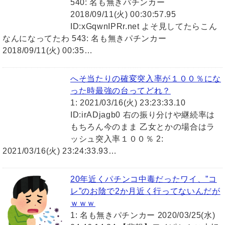
540: 名も無きパチンカー
2018/09/11(火) 00:30:57.95
ID:xGqwnIPRr.net よそ見してたらこん
なんになってたわ 543: 名も無きパチンカー
2018/09/11(火) 00:35…
へそ当たりの確変突入率が１００％にな
った時最強の台ってどれ？
1: 2021/03/16(火) 23:23:33.10
ID:irADjagb0 右の振り分けや継続率は
もちろん今のまま 乙女とかの場合はラ
ッシュ突入率１００％ 2:
2021/03/16(火) 23:24:33.93…
20年近くパチンコ中毒だったワイ、”コ
レ”のお陰で2か月近く行ってないんだが
ｗｗｗ
1: 名も無きパチンカー 2020/03/25(水)