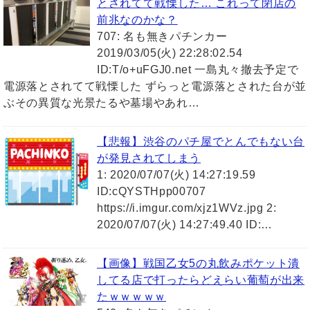
とされてて戦慄した… これって閉店の
前兆なのかな？
707: 名も無きパチンカー
2019/03/05(火) 22:28:02.54
ID:T/o+uFGJ0.net 一島丸々撤去予定で
電源落とされてて戦慄した ずらっと電源落とされた台が並
ぶその異質な光景たるや墓場やあれ…
【悲報】渋谷のパチ屋でとんでもない台
が発見されてしまう
1: 2020/07/07(火) 14:27:19.59
ID:cQYSTHpp00707
https://i.imgur.com/xjz1WVz.jpg 2:
2020/07/07(火) 14:27:49.40 ID:…
【画像】戦国乙女5の丸飲みポケット潰
してる店で打ったらどえらい葡萄が出来
たｗｗｗｗｗ