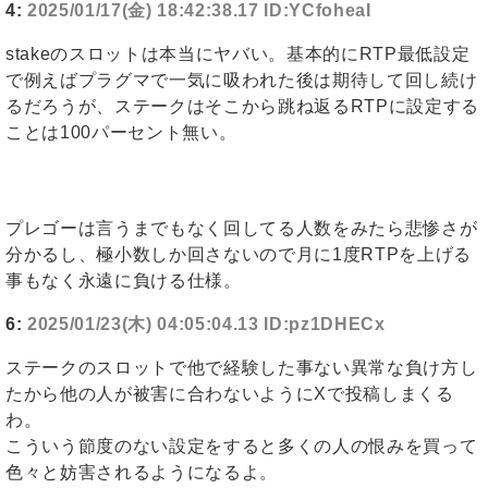
4:
2025/01/17(金) 18:42:38.17 ID:YCfoheaI
stakeのスロットは本当にヤバい。基本的にRTP最低設定
で例えばプラグマで一気に吸われた後は期待して回し続け
るだろうが、ステークはそこから跳ね返るRTPに設定する
ことは100パーセント無い。
プレゴーは言うまでもなく回してる人数をみたら悲惨さが
分かるし、極小数しか回さないので月に1度RTPを上げる
事もなく永遠に負ける仕様。
6:
2025/01/23(木) 04:05:04.13 ID:pz1DHECx
ステークのスロットで他で経験した事ない異常な負け方し
たから他の人が被害に合わないようにXで投稿しまくる
わ。
こういう節度のない設定をすると多くの人の恨みを買って
色々と妨害されるようになるよ。