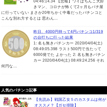
04:46:14.34 【悲報】ワイぱちんこ大好
きマン、コロナが怖くて2ヶ月もパチ屋
に行っていない まさか20年ちかく中毒だったパチンコと
こんな別れ方するとは 思わん…
昨日、4000円持って4円パチンコ1/319
の台打ちに行った結果
1: 名も無きパチンカー 2020/04/04(土)
08:49:05.398 ラスト500円で当たって
6000発でた よかった 2: 名も無きパチン
カー 2020/04/04(土) 08:49:24.256 それ
何円な…
人気のパチンコ記事
【先読み】戦国乙女５のカスタムは何が
オススメ？【ガセ排除】