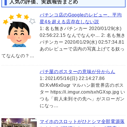
人気の評価、実践報告まとめ
パチンコ店のGoogleのレビュー、平均
星4を超える店存在しない説
1: 名も無きパチンカー 2020/01/29(水)
02:56:22.15 なんでなんや… 2: 名も無き
パチンカー 2020/01/29(水) 02:57:34.81
あのレビューで店内の写真上げてる奴っ
てなんなの？…
パチ屋のポスターの意味が分からん
1: 2021/05/16(日) 22:14:27.86
ID:KvM6x0ugr マルハン新世界店のポス
ター https://i.imgur.com/sxhGXsp.jpg い
つも「前人未到その先へ」がスローガン
になっ…
マイホのスロットがひとシマ全部電源落