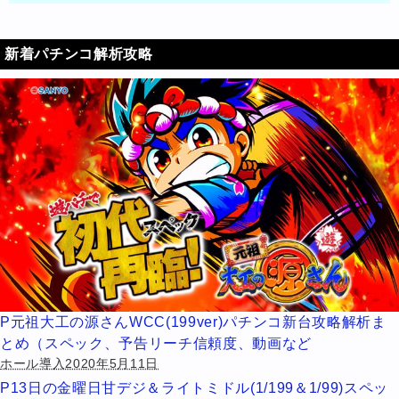
新着パチンコ解析攻略
P元祖大工の源さんWCC(199ver)パチンコ新台攻略解析ま
とめ（スペック、予告リーチ信頼度、動画など
ホール導入2020年5月11日
P13日の金曜日甘デジ＆ライトミドル(1/199＆1/99)スペッ