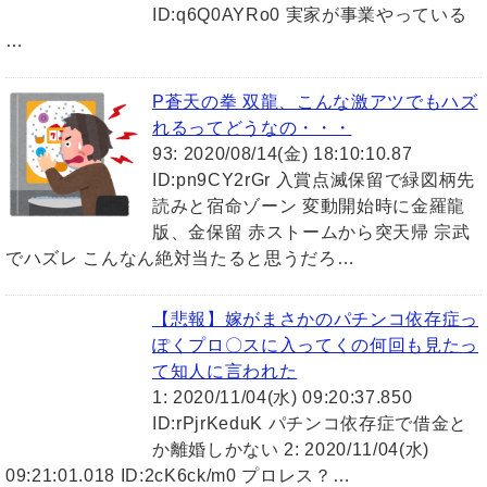
ID:q6Q0AYRo0 実家が事業やっている
…
P蒼天の拳 双龍、こんな激アツでもハズ
れるってどうなの・・・
93: 2020/08/14(金) 18:10:10.87
ID:pn9CY2rGr 入賞点滅保留で緑図柄先
読みと宿命ゾーン 変動開始時に金羅龍
版、金保留 赤ストームから突天帰 宗武
でハズレ こんなん絶対当たると思うだろ…
【悲報】嫁がまさかのパチンコ依存症っ
ぽくプロ〇スに入ってくの何回も見たっ
て知人に言われた
1: 2020/11/04(水) 09:20:37.850
ID:rPjrKeduK パチンコ依存症で借金と
か離婚しかない 2: 2020/11/04(水)
09:21:01.018 ID:2cK6ck/m0 プロレス？…