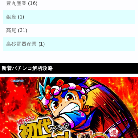
豊丸産業
(16)
銀座
(1)
高尾
(31)
高砂電器産業
(1)
新着パチンコ解析攻略