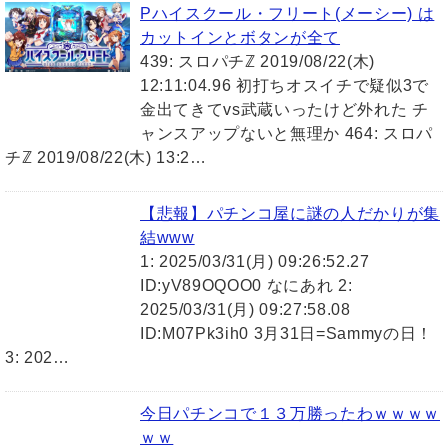
Pハイスクール・フリート(メーシー) は
カットインとボタンが全て
439: スロパチℤ 2019/08/22(木)
12:11:04.96 初打ちオスイチで疑似3で
金出てきてvs武蔵いったけど外れた チ
ャンスアップないと無理か 464: スロパ
チℤ 2019/08/22(木) 13:2…
【悲報】パチンコ屋に謎の人だかりが集
結www
1: 2025/03/31(月) 09:26:52.27
ID:yV89OQOO0 なにあれ 2:
2025/03/31(月) 09:27:58.08
ID:M07Pk3ih0 3月31日=Sammyの日！
3: 202…
今日パチンコで１３万勝ったわｗｗｗｗ
ｗｗ