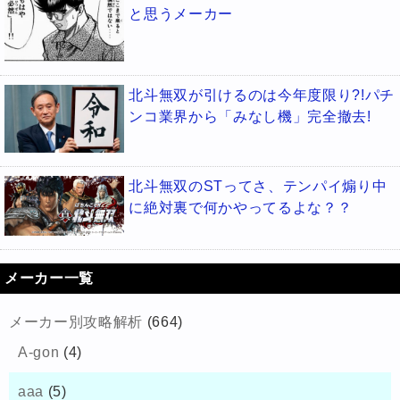
と思うメーカー
北斗無双が引けるのは今年度限り?!パチ
ンコ業界から「みなし機」完全撤去!
北斗無双のSTってさ、テンパイ煽り中
に絶対裏で何かやってるよな？？
メーカー一覧
メーカー別攻略解析
(664)
A-gon
(4)
aaa
(5)