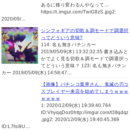
あるに移り変わるんやなって…
https://i.imgur.com/TwiG8zS.jpg2:
2020/09/…
シンフォギアの切歌＆調モードで調選択
ってどういう意味?
114: 名も無きパチンカー
2019/05/09(木) 13:32:32.35 書き込みと
かでよく見る切歌＆調モードで調選択っ
てどういう意味？ 123: 名も無きパチン
カー 2019/05/09(木) 14:58:47…
【画像】パチンコ業界さん、鬼滅の刃コ
スプレイヤー来店を始めてしまうｗｗｗ
ｗｗｗｗ
1: 2020/12/09(水) 19:39:40.764
ID:VhyqqDoz0http://imgur.com/t38qdqz
.jpg2: 2020/12/09(水) 19:40:45.369
ID:L7fsi9U…