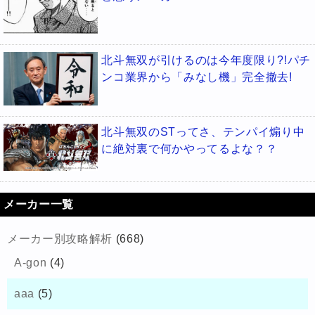
北斗無双が引けるのは今年度限り?!パチ
ンコ業界から「みなし機」完全撤去!
北斗無双のSTってさ、テンパイ煽り中
に絶対裏で何かやってるよな？？
メーカー一覧
メーカー別攻略解析
(668)
A-gon
(4)
aaa
(5)