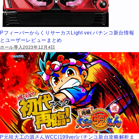
PフィーバーからくりサーカスLight ver.パチンコ新台情報
とユーザーレビューまとめ
ホール導入2023年12月4日
P元祖大工の源さんWCC(199ver)パチンコ新台攻略解析ま