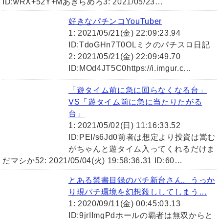
ID:wRX+52Y+Mあきらめろ3: 2021/05/23…
好きなパチンコYouTuber
1: 2021/05/21(金) 22:09:23.94
ID:TdoGHn7T0OLミクのパチスロ日記
2: 2021/05/21(金) 22:09:49.70
ID:MOd4JT5C0https://i.imgur.c…
「遊タイム前に急に回らなくなる台」
VS「遊タイム前に急に当たりたがる
台」
1: 2021/05/02(日) 11:16:33.52
ID:PEI/s6Jd0前者は想定より投資は嵩む
がちゃんと遊タイム入ってくれるだけま
だマシか52: 2021/05/04(火) 19:58:36.31 ID:60…
とある禁書目録のパチ新台さん、うっか
り現パチ環境を幻想殺ししてしまう…
1: 2020/09/11(金) 00:45:03.13
ID:9jrIImgPdホールの覇者は無双からと