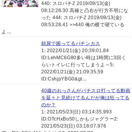
440: スロパチℤ 2019/09/13(金)
08:12:28.30 高確と凸右が行方不明にな
った 444: スロパチℤ 2019/09/13(金)
08:53:28.41 >>440 俺の横で寝ている
よ…
頻尿で困ってるパチンカス
1: 2022/01/21(金) 20:39:01.84
ID:LehMC6G80多い時は1時間に3回く
らいトイレに行ってしまうよ～5:
2022/01/21(金) 21:09:35.59
ID:CshjpYBG0&gt…
40歳のおっさんがパチスロ打ってる動画
を延々と見続けてるんだが俺は狂ってる
のか？
1: 2021/05/23(日) 03:14:35.993
ID:OTcHxBo50しかもジャグラー2:
2021/05/23(日) 03:18:07.976