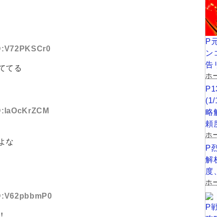
P
ID:V72PKSCr0
ン
告
ててる
ホー
P
(
ID:laOcKrZCM
略
頼
ホ
よな
P
解
度
ホー
 ID:V62pbbmP0
P
！