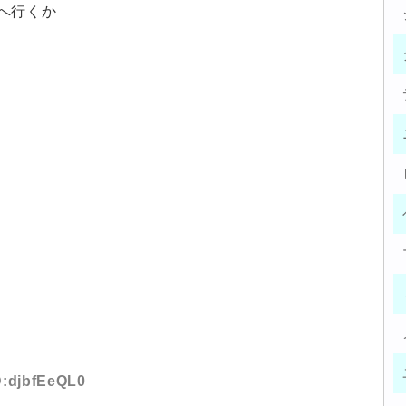
へ行くか
D:djbfEeQL0