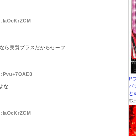
ID:laOcKrZCM
勝ちなら実質プラスだからセーフ
ID:Pvu+7OAE0
P
パ
よな
と
ホー
ID:laOcKrZCM