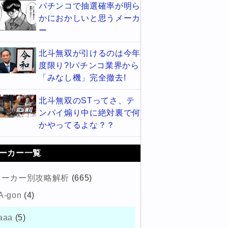
パチンコで抽選確率が明ら
かにおかしいと思うメーカ
ー
北斗無双が引けるのは今年
度限り?!パチンコ業界から
「みなし機」完全撤去!
北斗無双のSTってさ、テ
ンパイ煽り中に絶対裏で何
かやってるよな？？
ーカー一覧
メーカー別攻略解析
(665)
A-gon
(4)
aaa
(5)