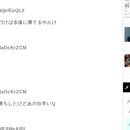
:djbfEeQL0
行けば永遠に勝てるやんけ
D:laOcKrZCM
メ
D:laOcKrZCM
万勝ちしたけどあの台辛いな
D:lIE8MeAR0