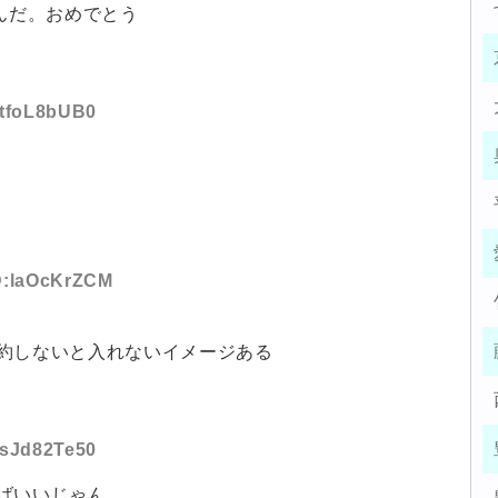
んだ。おめでとう
D:tfoL8bUB0
ID:laOcKrZCM
約しないと入れないイメージある
D:sJd82Te50
ばいいじゃん