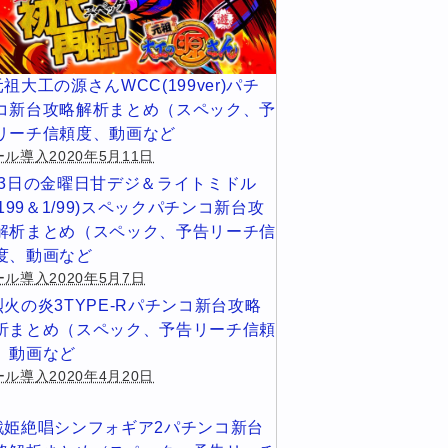
元祖大工の源さんWCC(199ver)パチ
コ新台攻略解析まとめ（スペック、予
リーチ信頼度、動画など
ル導入2020年5月11日
13日の金曜日甘デジ＆ライトミドル
1/199＆1/99)スペックパチンコ新台攻
解析まとめ（スペック、予告リーチ信
度、動画など
ール導入2020年5月7日
烈火の炎3TYPE-Rパチンコ新台攻略
析まとめ（スペック、予告リーチ信頼
、動画など
ル導入2020年4月20日
戦姫絶唱シンフォギア2パチンコ新台