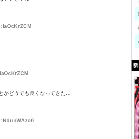
ID:laOcKrZCM
新
D:laOcKrZCM
とかどうでも良くなってきた…
 ID:NdunWAzo0