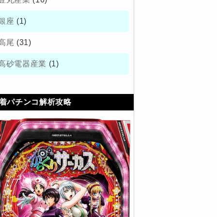
銀座
(1)
高尾
(31)
高砂電器産業
(1)
着パチンコ解析攻略