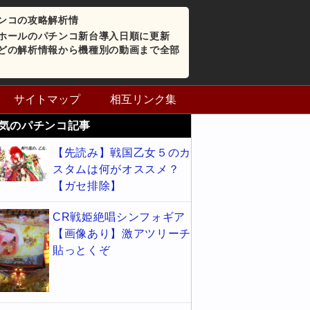
ンコの攻略解析情
ホールのパチンコ新台導入日順に更新
どの解析情報から機種別の動画まで全部
サイトマップ
相互リンク集
気のパチンコ記事
【先読み】戦国乙女５のカ
スタムは何がオススメ？
【ガセ排除】
CR戦姫絶唱シンフォギア
【画像あり】激アツリーチ
貼っとくぞ