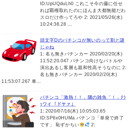
ID:UpUQduLh0 これこそ今の藤に任せ
れば覇権取れたのにほんま大都無能だわ
スロだけ作ってろや 2: 2021/05/26(水)
10:24:38.28 …
頭文字Dのパチンコが無いのって割と謎
じゃね
1: 名も無きパチンカー 2020/02/20(木)
11:52:20.047 パチンコ向けなバトルや
演出あるし客層も親和性高そうなのに 2:
名も無きパチンカー 2020/02/20(木)
11:53:07.267 車…
パチンコ「激熱！！」隣の雑魚「！」ﾁﾗ
ｯワイ「ドヤァ」
1: 2020/07/16(木) 10:05:03.65
ID:SP6x0HUMa パチンコ「単発で終了
です」 恥ずかちい
2: