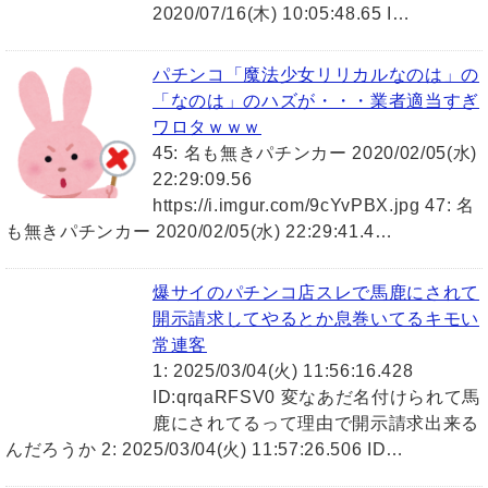
2020/07/16(木) 10:05:48.65 I…
パチンコ「魔法少女リリカルなのは」の
「なのは」のハズが・・・業者適当すぎ
ワロタｗｗｗ
45: 名も無きパチンカー 2020/02/05(水)
22:29:09.56
https://i.imgur.com/9cYvPBX.jpg 47: 名
も無きパチンカー 2020/02/05(水) 22:29:41.4…
爆サイのパチンコ店スレで馬鹿にされて
開示請求してやるとか息巻いてるキモい
常連客
1: 2025/03/04(火) 11:56:16.428
ID:qrqaRFSV0 変なあだ名付けられて馬
鹿にされてるって理由で開示請求出来る
んだろうか 2: 2025/03/04(火) 11:57:26.506 ID…