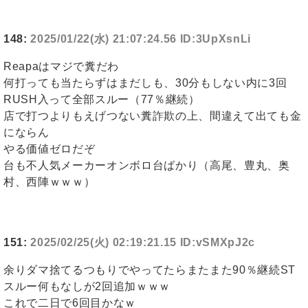
148:
2025/01/22(水) 21:07:24.56 ID:3UpXsnLi
Reapaはマジで糞だわ
何打っても当たらずはまだしも、30分もしない内に3回
RUSH入って全部スルー（77％継続）
店で打つよりもえげつない糞詐欺の上、間違えて出ても金
にならん
やる価値ゼロだぞ
台も不人気メーカーオンボロ台ばかり（高尾、豊丸、奥
村、西陣ｗｗｗ）
151:
2025/02/25(火) 02:19:21.15 ID:vSMXpJ2c
余りダマ捨てるつもりでやってたらまたまた90％継続ST
スルー何もなしが2回追加ｗｗｗ
これで二日で6回目かなｗ