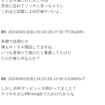
すぐなら逃げれたんじゃね
完全に忘れてソッチに言っちゃうし
これほど話題に上位打線ヤバいよ。
85:
2024/08/14(水) 00:34:29.37 ID:TPJBp8Rl
長期で信用だぞ
俺もＮＩＳＡ開設してますね…
いつも逆張りで負けたと暴露してたけど
ただの食レポなんか？
90:
2024/08/15(木) 16:23:55.15 ID:5J1MDGvT
しかしJUKIナンピンシタ助かってました？
テリヤキさん88rising出てたわけだからな