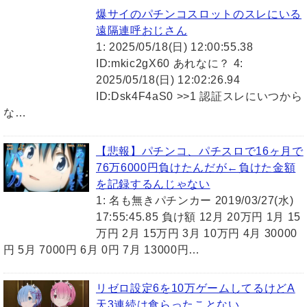
爆サイのパチンコスロットのスレにいる
遠隔連呼おじさん
1: 2025/05/18(日) 12:00:55.38
ID:mkic2gX60 あれなに？ 4:
2025/05/18(日) 12:02:26.94
ID:Dsk4F4aS0 >>1 認証スレにいつから
な…
【悲報】パチンコ、パチスロで16ヶ月で
76万6000円負けたんだが←負けた金額
を記録するんじゃない
1: 名も無きパチンカー 2019/03/27(水)
17:55:45.85 負け額 12月 20万円 1月 15
万円 2月 15万円 3月 10万円 4月 30000
円 5月 7000円 6月 0円 7月 13000円…
リゼロ設定6を10万ゲームしてるけどA
天3連続は食らったことない