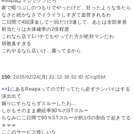
Reapaはマジでクソだろ
家で暇つぶしのつもりでやったけど、狂ったような当たら
なさと続かなさでイライラしすぎて血管きれるわ
二日間で4回課金して一回だけ3連して、あとは全部単発
初当たりは大体確率の2倍程度
これなら店で1パチでもやってた方が絶対マシだわ
胡散臭すぎる
これやるなら店いけ…腐ってるから
150:
2025/02/24(月) 21:12:30.52 ID:/CcgI5bf
>>1
にあるReapaってので打ってたら必ずテンパイはする
演出出て
煽りにすらならずスルーしたわ…
しかもそのまま継続率90％のSTスルー
ちなみに二日間で90％STスルーが約1/3の割合で起きてる
ｗｗｗ
ここのサービス怪しいな