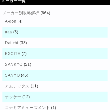
メーカー一覧
メーカー別攻略解析
(664)
A-gon
(4)
aaa
(5)
Daiichi
(33)
EXCITE
(7)
SANKYO
(51)
SANYO
(46)
アムテックス
(11)
オッケー
(12)
コナミアミューズメント
(1)