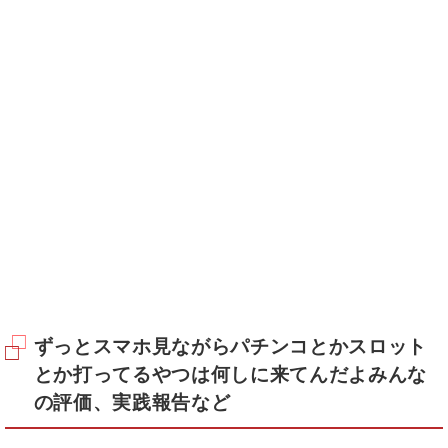
ずっとスマホ見ながらパチンコとかスロット
とか打ってるやつは何しに来てんだよみんな
の評価、実践報告など