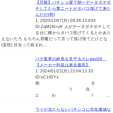
【悲報】パチンコ屋で朝一データポチポ
チしてたら糞ニートがタバコ投げて来た
んだが(怒)
1: 2020/12/07(月) 09:36:13.834
ID:ZqM26I+yK 人がデータポチポチして
る台に横からタバコ投げてくるとかあり
えないだろ もちろん邪魔だって言って投げ捨てたけどな
(妄想) 目合って睨まれ…
パチ業界の終焉を見守るスレpart26
【メーカー利益は過去最高】
1: 2024/01/22(月) 22:04:12.33
ID:sC1tf2Yx
抱 き
リ 合
ユ わ l …
ワイが当たらないパチンコに存在価値な