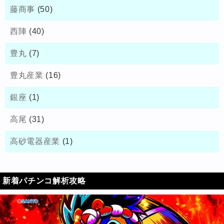
藤商事
(50)
西陣
(40)
豊丸
(7)
豊丸産業
(16)
銀座
(1)
高尾
(31)
高砂電器産業
(1)
新着パチンコ解析攻略