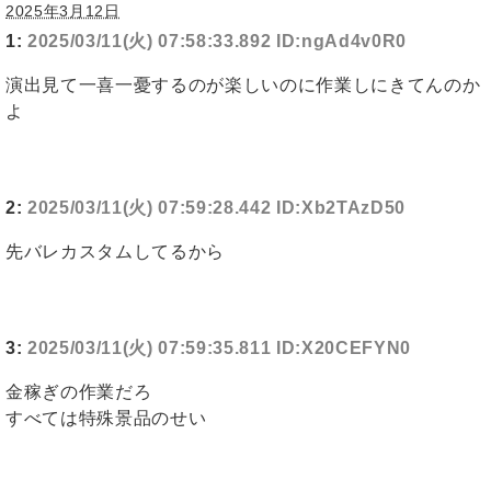
2025年3月12日
1:
2025/03/11(火) 07:58:33.892 ID:ngAd4v0R0
演出見て一喜一憂するのが楽しいのに作業しにきてんのか
よ
2:
2025/03/11(火) 07:59:28.442 ID:Xb2TAzD50
先バレカスタムしてるから
3:
2025/03/11(火) 07:59:35.811 ID:X20CEFYN0
金稼ぎの作業だろ
すべては特殊景品のせい