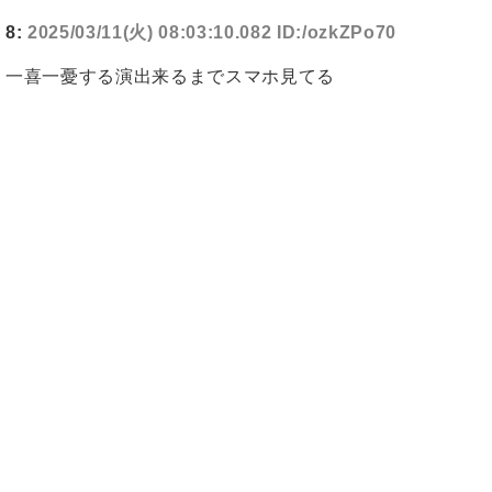
8:
2025/03/11(火) 08:03:10.082 ID:/ozkZPo70
一喜一憂する演出来るまでスマホ見てる