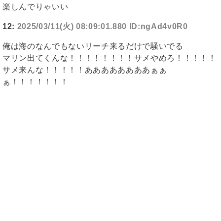
楽しんでりゃいい
12:
2025/03/11(火) 08:09:01.880 ID:ngAd4v0R0
俺は海のなんでもないリーチ来るだけで騒いでる
マリン出てくんな！！！！！！！！サメやめろ！！！！！
サメ来んな！！！！！ああああああああぁぁ
ぁ！！！！！！！