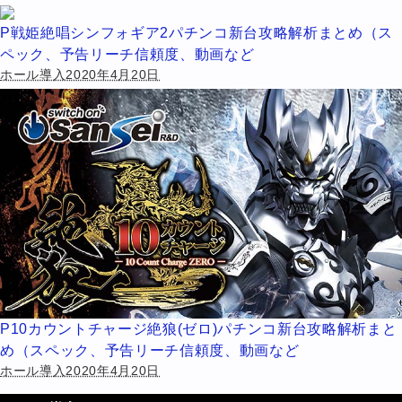
P戦姫絶唱シンフォギア2パチンコ新台攻略解析まとめ（ス
ペック、予告リーチ信頼度、動画など
ホール導入2020年4月20日
P10カウントチャージ絶狼(ゼロ)パチンコ新台攻略解析まと
め（スペック、予告リーチ信頼度、動画など
ホール導入2020年4月20日