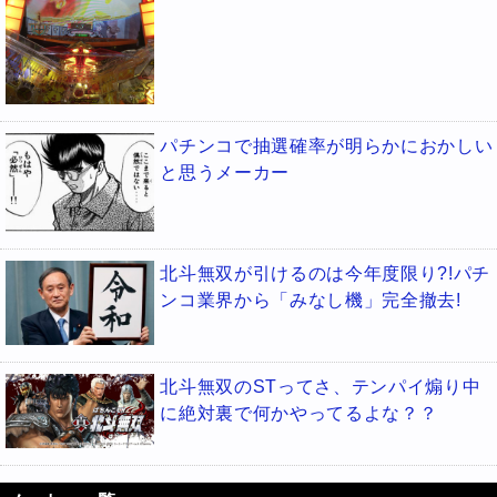
パチンコで抽選確率が明らかにおかしい
と思うメーカー
北斗無双が引けるのは今年度限り?!パチ
ンコ業界から「みなし機」完全撤去!
北斗無双のSTってさ、テンパイ煽り中
に絶対裏で何かやってるよな？？