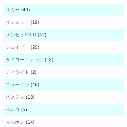
サミー
(49)
サンスリー
(19)
サンセイR＆D
(42)
ジェイビー
(20)
タイヨーエレック
(13)
ディライト
(2)
ニューギン
(46)
ビスティ
(18)
ベルコ
(5)
マルホン
(14)