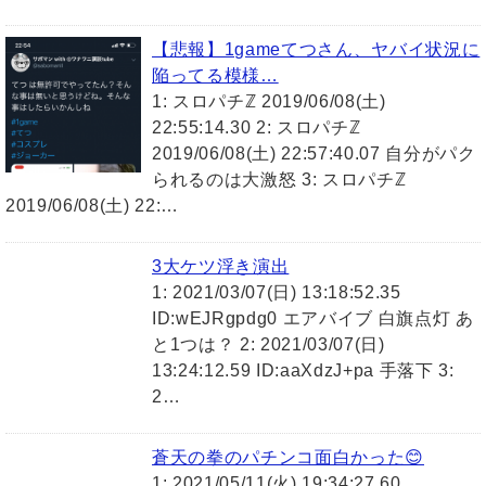
【悲報】1gameてつさん、ヤバイ状況に
陥ってる模様…
1: スロパチℤ 2019/06/08(土)
22:55:14.30 2: スロパチℤ
2019/06/08(土) 22:57:40.07 自分がパク
られるのは大激怒 3: スロパチℤ
2019/06/08(土) 22:…
3大ケツ浮き演出
1: 2021/03/07(日) 13:18:52.35
ID:wEJRgpdg0 エアバイブ 白旗点灯 あ
と1つは？ 2: 2021/03/07(日)
13:24:12.59 ID:aaXdzJ+pa 手落下 3:
2…
蒼天の拳のパチンコ面白かった😊
1: 2021/05/11(火) 19:34:27.60