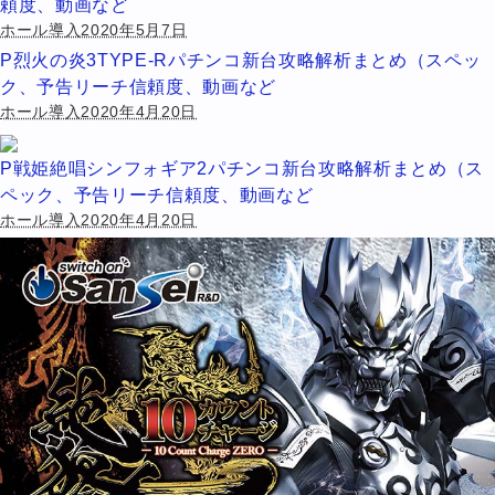
頼度、動画など
ホール導入2020年5月7日
P烈火の炎3TYPE-Rパチンコ新台攻略解析まとめ（スペッ
ク、予告リーチ信頼度、動画など
ホール導入2020年4月20日
P戦姫絶唱シンフォギア2パチンコ新台攻略解析まとめ（ス
ペック、予告リーチ信頼度、動画など
ホール導入2020年4月20日