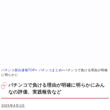
パチンコ新台速報TOP
>
パチンコまとめ
>
パチンコで負ける理由が明確
に明らかに
パチンコで負ける理由が明確に明らかにみん
なの評価、実践報告など
2025年4月1日