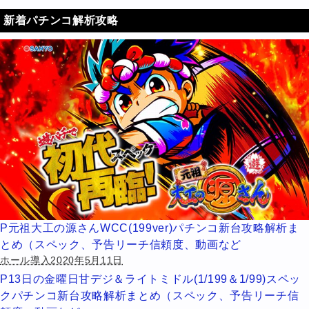
新着パチンコ解析攻略
P元祖大工の源さんWCC(199ver)パチンコ新台攻略解析ま
とめ（スペック、予告リーチ信頼度、動画など
ホール導入2020年5月11日
P13日の金曜日甘デジ＆ライトミドル(1/199＆1/99)スペッ
クパチンコ新台攻略解析まとめ（スペック、予告リーチ信