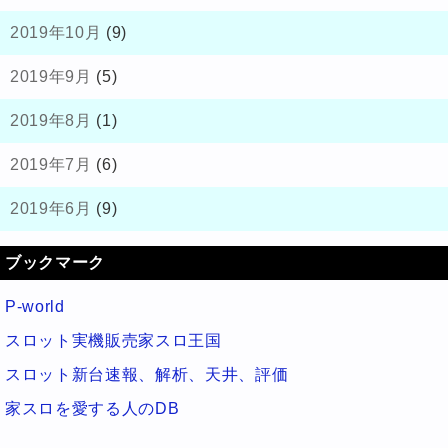
2019年10月
(9)
2019年9月
(5)
2019年8月
(1)
2019年7月
(6)
2019年6月
(9)
ブックマーク
P-world
スロット実機販売家スロ王国
スロット新台速報、解析、天井、評価
家スロを愛する人のDB