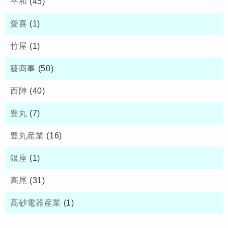
平和
(45)
愛喜
(1)
竹屋
(1)
藤商事
(50)
西陣
(40)
豊丸
(7)
豊丸産業
(16)
銀座
(1)
高尾
(31)
高砂電器産業
(1)