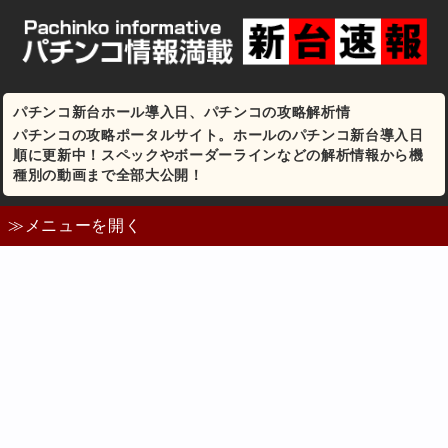
パチンコ新台ホール導入日、パチンコの攻略解析情
パチンコの攻略ポータルサイト。ホールのパチンコ新台導入日
順に更新中！スペックやボーダーラインなどの解析情報から機
種別の動画まで全部大公開！
≫メニューを開く