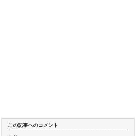
この記事へのコメント