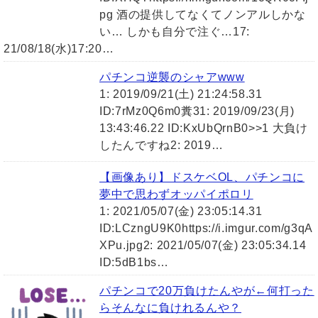
pg 酒の提供してなくてノンアルしかな
い… しかも自分で注ぐ…17:
21/08/18(水)17:20…
パチンコ逆襲のシャアwww
1: 2019/09/21(土) 21:24:58.31
ID:7rMz0Q6m0糞31: 2019/09/23(月)
13:43:46.22 ID:KxUbQrnB0>>1 大負け
したんですね2: 2019…
【画像あり】ドスケベOL、パチンコに
夢中で思わずオッパイポロリ
1: 2021/05/07(金) 23:05:14.31
ID:LCzngU9K0https://i.imgur.com/g3qA
XPu.jpg2: 2021/05/07(金) 23:05:34.14
ID:5dB1bs…
パチンコで20万負けたんやが←何打った
らそんなに負けれるんや？