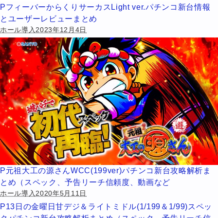
PフィーバーからくりサーカスLight ver.パチンコ新台情報
とユーザーレビューまとめ
ホール導入2023年12月4日
P元祖大工の源さんWCC(199ver)パチンコ新台攻略解析ま
とめ（スペック、予告リーチ信頼度、動画など
ホール導入2020年5月11日
P13日の金曜日甘デジ＆ライトミドル(1/199＆1/99)スペッ