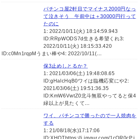
パチンコ屋2軒目でマイナス2000円なっ
て泣きそう 午前中は＋30000円行って
たのに
1: 2022/10/11(火) 18:14:59.943
ID:RRpWODS7d生きる希望くれ3:
2022/10/11(火) 18:15:33.420
ID:c0Mn1rqpMうまい棒や4: 2022/10/11(…
保3止めしとるか？
1: 2021/03/06(土) 19:48:08.65
ID:gHalcHqB0ワイは臨機応変にや2:
2021/03/06(土) 19:51:36.35
ID:KmW6VwtZ0北斗無双やってると保4
緑以上が見たくて…
ワイ、パチンコで勝ったので一人焼肉を
する
1: 21/08/18(水)17:17:06
ID:XHQThttps://i.imgur.com/1cQR0cP.j