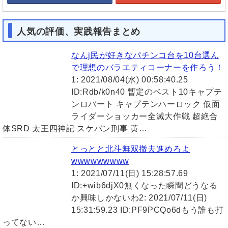
人気の評価、実践報告まとめ
なんj民が好きなパチンコ台を10台選ん
で理想のバラエティコーナーを作ろう！
1: 2021/08/04(水) 00:58:40.25
ID:Rdb/k0n40 暫定のベスト10キャプテ
ンロバート キャプテンハーロック 仮面
ライダーショッカー全滅大作戦 超絶合
体SRD 太王四神記 スケバン刑事 黄…
とっとと北斗無双撤去進めろよ
wwwwwwwww
1: 2021/07/11(日) 15:28:57.69
ID:+wib6djX0無くなった瞬間どうなる
か興味しかないわ2: 2021/07/11(日)
15:31:59.23 ID:PF9PCQo6dもう誰も打
ってない…