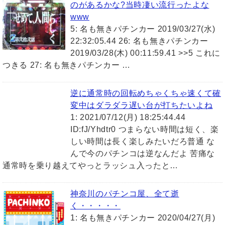
のがあるかな?当時凄い流行ったよな
www
5: 名も無きパチンカー 2019/03/27(水)
22:32:05.44 26: 名も無きパチンカー
2019/03/28(木) 00:11:59.41 >>5 これに
つきる 27: 名も無きパチンカー …
逆に通常時の回転めちゃくちゃ速くて確
変中はダラダラ遅い台が打ちたいよね
1: 2021/07/12(月) 18:25:44.44
ID:fJ/Yhdtr0 つまらない時間は短く、楽
しい時間は長く楽しみたいだろ普通 な
んで今のパチンコは逆なんだよ 苦痛な
通常時を乗り越えてやっとラッシュ入ったと…
神奈川のパチンコ屋、全て逝
く・・・・・
1: 名も無きパチンカー 2020/04/27(月)