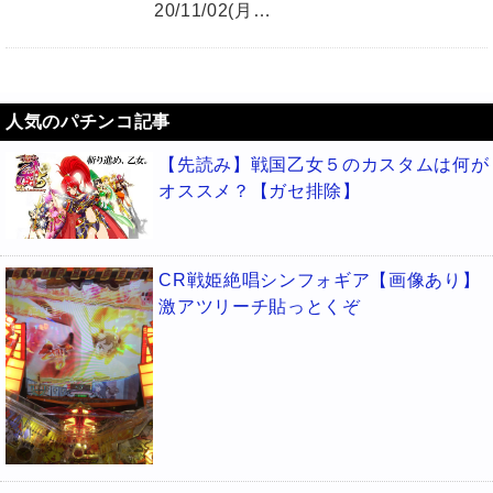
20/11/02(月…
人気のパチンコ記事
【先読み】戦国乙女５のカスタムは何が
オススメ？【ガセ排除】
CR戦姫絶唱シンフォギア【画像あり】
激アツリーチ貼っとくぞ