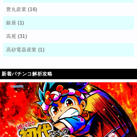
豊丸産業
(16)
銀座
(1)
高尾
(31)
高砂電器産業
(1)
新着パチンコ解析攻略