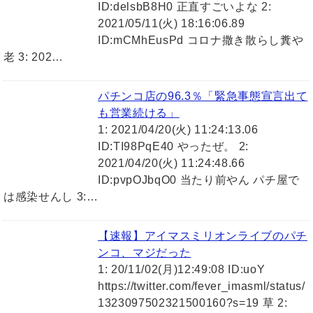
ID:delsbB8H0 正直すごいよな 2:
2021/05/11(火) 18:16:06.89
ID:mCMhEusPd コロナ撒き散らし糞や
老 3: 202…
パチンコ店の96.3％「緊急事態宣言出て
も営業続ける」
1: 2021/04/20(火) 11:24:13.06
ID:TI98PqE40 やったぜ。 2:
2021/04/20(火) 11:24:48.66
ID:pvpOJbqO0 当たり前やん パチ屋で
は感染せんし 3:…
【速報】アイマスミリオンライブのパチ
ンコ、マジだった
1: 20/11/02(月)12:49:08 ID:uoY
https://twitter.com/fever_imasml/status/
1323097502321500160?s=19 草 2: