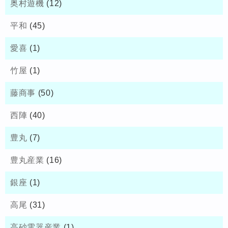
奥村遊機
(12)
平和
(45)
愛喜
(1)
竹屋
(1)
藤商事
(50)
西陣
(40)
豊丸
(7)
豊丸産業
(16)
銀座
(1)
高尾
(31)
高砂電器産業
(1)