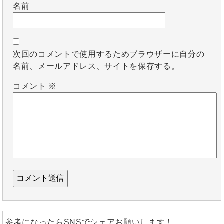
名前
次回のコメントで使用するためブラウザーに自分の
名前、メールアドレス、サイトを保存する。
コメント
※
参考になったらSNSでシェアお願いします！