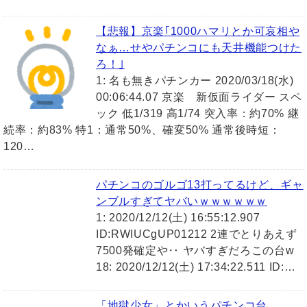
【悲報】京楽｢1000ハマリとか可哀相や
なぁ…せやパチンコにも天井機能つけた
ろ！｣
1: 名も無きパチンカー 2020/03/18(水)
00:06:44.07 京楽 新仮面ライダー スペ
ック 低1/319 高1/74 突入率：約70% 継
続率：約83% 特1：通常50%、確変50% 通常後時短：
120…
パチンコのゴルゴ13打ってるけど、ギャ
ンブルすぎてヤバいｗｗｗｗｗｗ
1: 2020/12/12(土) 16:55:12.907
ID:RWIUCgUP01212 2連でとりあえず
7500発確定や‥ ヤバすぎだろこの台w
18: 2020/12/12(土) 17:34:22.511 ID:…
「地獄少女」とかいうパチンコ台