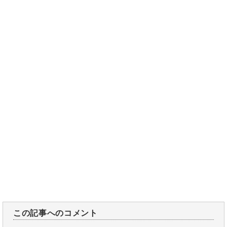
この記事へのコメント