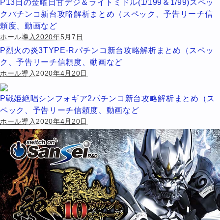
P13日の金曜日甘デジ＆ライトミドル(1/199＆1/99)スペッ
クパチンコ新台攻略解析まとめ（スペック、予告リーチ信
頼度、動画など
ホール導入2020年5月7日
P烈火の炎3TYPE-Rパチンコ新台攻略解析まとめ（スペッ
ク、予告リーチ信頼度、動画など
ホール導入2020年4月20日
P戦姫絶唱シンフォギア2パチンコ新台攻略解析まとめ（ス
ペック、予告リーチ信頼度、動画など
ホール導入2020年4月20日