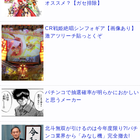
オススメ？【ガセ排除】
CR戦姫絶唱シンフォギア【画像あり】
激アツリーチ貼っとくぞ
パチンコで抽選確率が明らかにおかしい
と思うメーカー
北斗無双が引けるのは今年度限り?!パチ
ンコ業界から「みなし機」完全撤去!