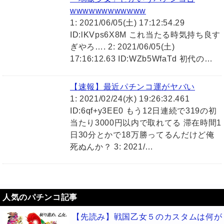
wwwwwwwwwwww
1: 2021/06/05(土) 17:12:54.29
ID:lKVps6X8M これ当たる時気持ち良す
ぎやろ…. 2: 2021/06/05(土)
17:16:12.63 ID:WZb5WfaTd 初代の…
【速報】最近パチンコ運がヤバい
1: 2021/02/24(水) 19:26:32.461
ID:6qf+y3EE0 もう12日連続で319の初
当たり3000円以内で取れてる 滞在時間1
日30分とかで18万勝ってるんだけど俺
死ぬんか？ 3: 2021/…
人気のパチンコ記事
【先読み】戦国乙女５のカスタムは何が