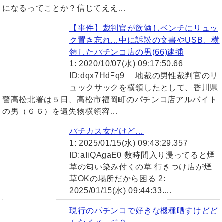
になるってことか？信じてええ…
【事件】裁判官が飲酒しベンチにリュッ
ク置き忘れ…中に訴訟の文書やUSB、横
領したパチンコ店の男(66)逮捕
1: 2020/10/07(水) 09:17:50.66
ID:dqx7HdFq9 地裁の男性裁判官のリ
ュックサックを横領したとして、香川県
警高松北署は５日、高松市福岡町のパチンコ店アルバイト
の男（６６）を遺失物横領容…
パチカス女だけど…
1: 2025/01/15(水) 09:43:29.357
ID:aIiQAgaE0 数時間入り浸ってると煙
草の匂い染み付くの草 行きつけ店が煙
草OKの場所だから困る 2:
2025/01/15(水) 09:44:33.…
現行のパチンコで好きな機種晒すけどど