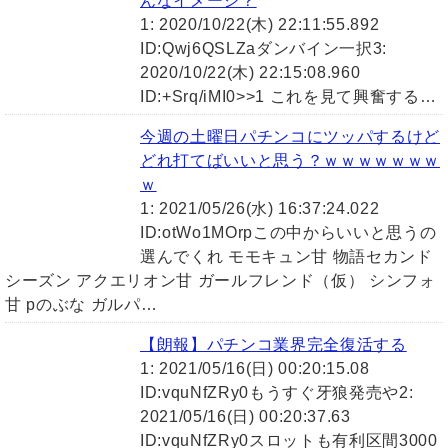
んなイメージ？
1: 2020/10/22(木) 22:11:55.892
ID:Qwj6QSLZaダンバイン一択3:
2020/10/22(木) 22:15:08.960
ID:+Srq/iMI0>>1 これを見て興奮する…
今週の土曜日パチンコにツッパするけど
どれ打てばいいと思う？ｗｗｗｗｗｗｗ
ｗ
1: 2021/05/26(水) 16:37:24.022
ID:otWo1MOrpこの中からいいと思うの
選んでくれ モモキュン甘 物語セカンド
シーズン アクエリオン甘 ガールフレンド（仮） シンフォ
甘 pのぶな ガルパ…
【朗報】パチンコ業界完全復活する
1: 2021/05/16(日) 00:20:15.08
ID:vquNfZRy0もうすぐ牙狼発売や2:
2021/05/16(日) 00:20:37.63
ID:vquNfZRy0スロットも有利区間3000