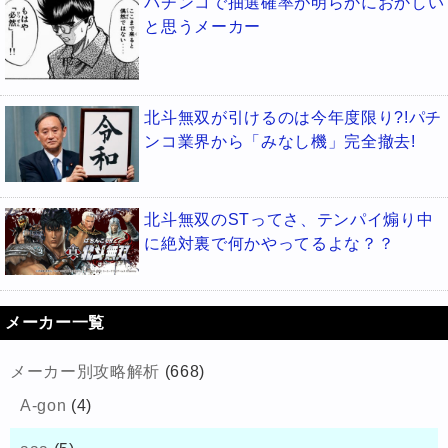
パチンコで抽選確率が明らかにおかしい
と思うメーカー
北斗無双が引けるのは今年度限り?!パチ
ンコ業界から「みなし機」完全撤去!
北斗無双のSTってさ、テンパイ煽り中
に絶対裏で何かやってるよな？？
メーカー一覧
メーカー別攻略解析
(668)
A-gon
(4)