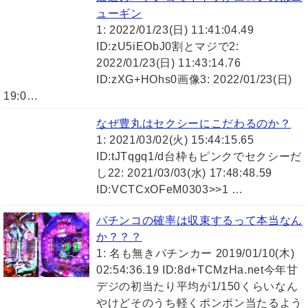
ューギン
1: 2022/01/23(日) 11:41:04.49
ID:zU5iEObJ0割とマジで2:
2022/01/23(日) 11:43:14.76
ID:zXG+HOhs0画像3: 2022/01/23(日)
19:0…
なぜ豊丸はセクシーにこだわるのか？
1: 2021/03/02(火) 15:44:15.65
ID:tJTqgq1/d台枠もピンクでセクシーだ
し22: 2021/03/03(水) 17:48:48.59
ID:VCTCxOFeM0303>>1 …
パチンコの確率は収束するって本当なん
か？？？
1: 名も無きパチンカー 2019/01/10(木)
02:54:36.19 ID:8d+TCMzHa.net今年甘
デジの初当たり平均が1/150くらいなん
やけどそのうち軽くポンポン当たるよう