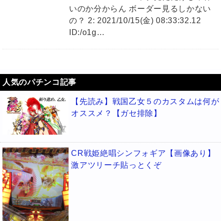
いのか分からん ボーダー見るしかない
の？ 2: 2021/10/15(金) 08:33:32.12
ID:/o1g…
人気のパチンコ記事
【先読み】戦国乙女５のカスタムは何が
オススメ？【ガセ排除】
CR戦姫絶唱シンフォギア【画像あり】
激アツリーチ貼っとくぞ