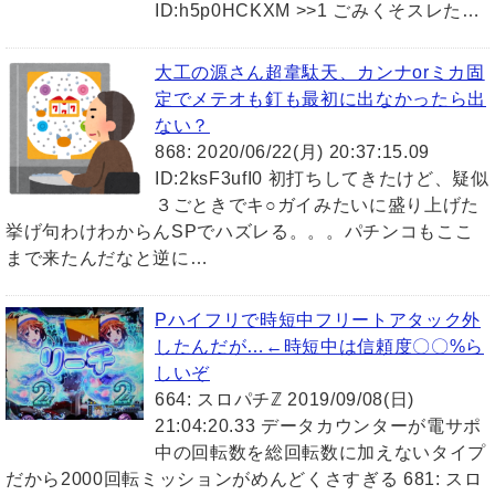
ID:h5p0HCKXM >>1 ごみくそスレた…
大工の源さん超韋駄天、カンナorミカ固
定でメテオも釘も最初に出なかったら出
ない？
868: 2020/06/22(月) 20:37:15.09
ID:2ksF3ufI0 初打ちしてきたけど、疑似
３ごときでキ○ガイみたいに盛り上げた
挙げ句わけわからんSPでハズレる。。。パチンコもここ
まで来たんだなと逆に…
Pハイフリで時短中フリートアタック外
したんだが…←時短中は信頼度〇〇%ら
しいぞ
664: スロパチℤ 2019/09/08(日)
21:04:20.33 データカウンターが電サポ
中の回転数を総回転数に加えないタイプ
だから2000回転ミッションがめんどくさすぎる 681: スロ