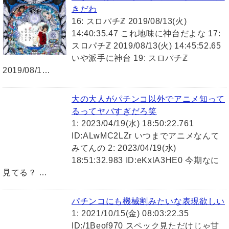
きだわ
16: スロパチℤ 2019/08/13(火)
14:40:35.47 これ地味に神台だよな 17:
スロパチℤ 2019/08/13(火) 14:45:52.65
いや派手に神台 19: スロパチℤ
2019/08/1…
大の大人がパチンコ以外でアニメ知って
るってヤバすぎだろ笑
1: 2023/04/19(水) 18:50:22.761
ID:ALwMC2LZr いつまでアニメなんて
みてんの 2: 2023/04/19(水)
18:51:32.983 ID:eKxlA3HE0 今期なに
見てる？ …
パチンコにも機械割みたいな表現欲しい
1: 2021/10/15(金) 08:03:22.35
ID:/1Beof970 スペック見ただけじゃ甘