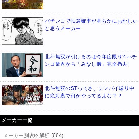
パチンコで抽選確率が明らかにおかしい
と思うメーカー
北斗無双が引けるのは今年度限り?!パチ
ンコ業界から「みなし機」完全撤去!
北斗無双のSTってさ、テンパイ煽り中
に絶対裏で何かやってるよな？？
メーカー一覧
メーカー別攻略解析
(664)