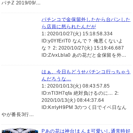
パチℤ 2019/09/…
パチンコで金保留外したから台パンした
ら店員に怒られたんだが
1: 2020/10/27(火) 15:18:58.334
ID:y0YfErIT0 なんで？ 俺悪くないよ
な？ 2: 2020/10/27(火) 15:19:46.687
ID:Z/vxLbIa0 あの花だと金保留を外…
はぁ、今日もどうせパチンコ行っちゃう
んだろうな…
1: 2020/10/13(火) 08:43:57.85
ID:nTI3H7qfa 絶対負けるのに… 2:
2020/10/13(火) 08:44:37.64
ID:KrrlyH9PM 3のつく日でイベ日なん
やが番長3行…
Pあの花は神台!まんま可愛いし通常時好