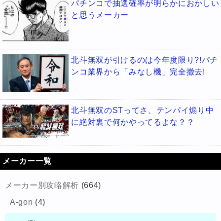
パチンコで抽選確率が明らかにおかしい
と思うメーカー
北斗無双が引けるのは今年度限り?!パチ
ンコ業界から「みなし機」完全撤去!
北斗無双のSTってさ、テンパイ煽り中
に絶対裏で何かやってるよな？？
メーカー一覧
メーカー別攻略解析
(664)
A-gon
(4)