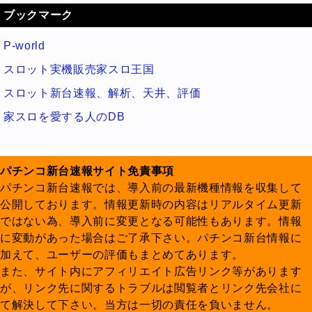
ブックマーク
P-world
スロット実機販売家スロ王国
スロット新台速報、解析、天井、評価
家スロを愛する人のDB
パチンコ新台速報サイト免責事項
パチンコ新台速報では、導入前の最新機種情報を収集して
公開しております。情報更新時の内容はリアルタイム更新
ではない為、導入前に変更となる可能性もあります。情報
に変動があった場合はご了承下さい。パチンコ新台情報に
加えて、ユーザーの評価もまとめてあります。
また、サイト内にアフィリエイト広告リンク等があります
が、リンク先に関するトラブルは閲覧者とリンク先会社に
て解決して下さい。当方は一切の責任を負いません。