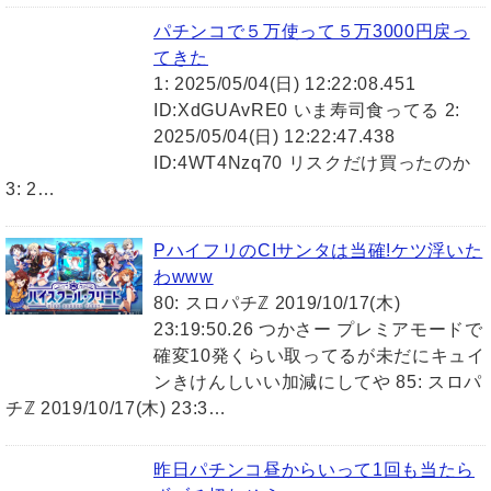
パチンコで５万使って５万3000円戻っ
てきた
1: 2025/05/04(日) 12:22:08.451
ID:XdGUAvRE0 いま寿司食ってる 2:
2025/05/04(日) 12:22:47.438
ID:4WT4Nzq70 リスクだけ買ったのか
3: 2…
PハイフリのCIサンタは当確!ケツ浮いた
わwww
80: スロパチℤ 2019/10/17(木)
23:19:50.26 つかさー プレミアモードで
確変10発くらい取ってるが未だにキュイ
ンきけんしいい加減にしてや 85: スロパ
チℤ 2019/10/17(木) 23:3…
昨日パチンコ昼からいって1回も当たら