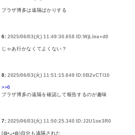
プラザ博多は遠隔ばかりする
6:
2025/06/03(火) 11:49:30.658 ID:WjLIea+d0
じゃあ行かなくてよくない？
8:
2025/06/03(火) 11:51:15.649 ID:0B2vCTl10
>>6
プラザ博多の遠隔を確認して報告するのが趣味
7:
2025/06/03(火) 11:50:25.340 ID:J2U1oe3R0
(◍•ᴗ•◍)自分も遠隔された