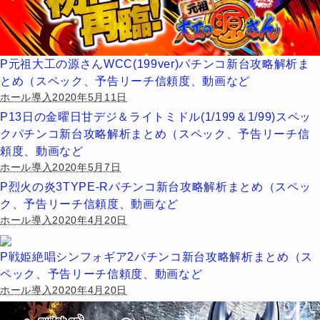
P元祖大工の源さんWCC(199ver)パチンコ新台攻略解析ま
とめ（スペック、予告リーチ信頼度、動画など
ホール導入2020年5月11日
P13日の金曜日甘デジ＆ライトミドル(1/199＆1/99)スペッ
クパチンコ新台攻略解析まとめ（スペック、予告リーチ信
頼度、動画など
ホール導入2020年5月7日
P烈火の炎3TYPE-Rパチンコ新台攻略解析まとめ（スペッ
ク、予告リーチ信頼度、動画など
ホール導入2020年4月20日
P戦姫絶唱シンフォギア2パチンコ新台攻略解析まとめ（ス
ペック、予告リーチ信頼度、動画など
ホール導入2020年4月20日