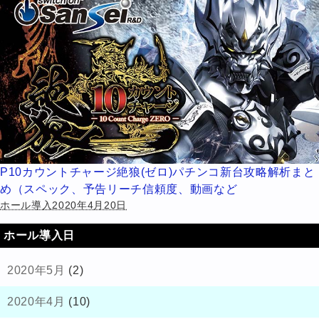
P10カウントチャージ絶狼(ゼロ)パチンコ新台攻略解析まと
め（スペック、予告リーチ信頼度、動画など
ホール導入2020年4月20日
ホール導入日
2020年5月
(2)
2020年4月
(10)