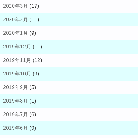
2020年3月
(17)
2020年2月
(11)
2020年1月
(9)
2019年12月
(11)
2019年11月
(12)
2019年10月
(9)
2019年9月
(5)
2019年8月
(1)
2019年7月
(6)
2019年6月
(9)