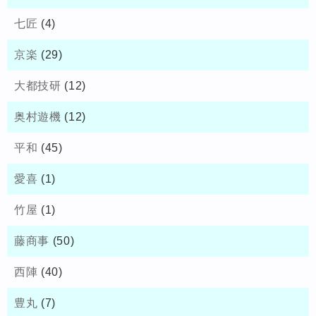
七匠
(4)
京楽
(29)
大都技研
(12)
奥村遊機
(12)
平和
(45)
愛喜
(1)
竹屋
(1)
藤商事
(50)
西陣
(40)
豊丸
(7)