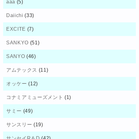
aaa
(5)
Daiichi
(33)
EXCITE
(7)
SANKYO
(51)
SANYO
(46)
アムテックス
(11)
オッケー
(12)
コナミアミューズメント
(1)
サミー
(49)
サンスリー
(19)
サンセイR＆D
(42)