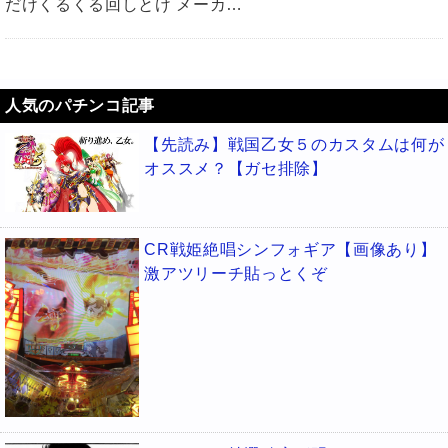
だけくるくる回しとけ メーカ…
人気のパチンコ記事
【先読み】戦国乙女５のカスタムは何が
オススメ？【ガセ排除】
CR戦姫絶唱シンフォギア【画像あり】
激アツリーチ貼っとくぞ