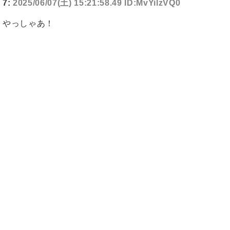
7:
2025/06/07(土) 15:21:58.49 ID:MvYilzVQ0
やっしゃあ！