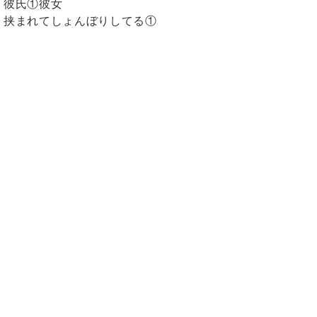
彼氏①彼女
挟まれてしょんぼりしてる①