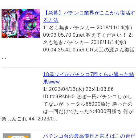
【急募】パチンコ業界がここから復活す
る方法
1: 名も無きパチンカー 2018/11/14(水)
09:03:05.70 0.net 教えてください！ 2:
名も無きパチンカー 2018/11/14(水)
09:04:35.41 0.net CR大工の源さん復活
…
18歳ワイがパチンコ7回くらい通った結
果www
1: 2023/04/13(木) 23:41:03.86
ID:ttc9RsbH0 ほぼ一円パチンコしかし
てないが トータル68000負け 勝ったの
は一回だけでたったの4000円勝ち 何が
楽しんこれ 44: 2023/0…
パチンコ台の最高傑作と言えばこの台だ