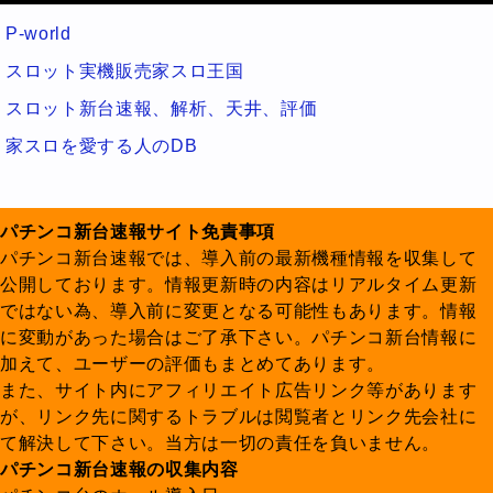
P-world
スロット実機販売家スロ王国
スロット新台速報、解析、天井、評価
家スロを愛する人のDB
パチンコ新台速報サイト免責事項
パチンコ新台速報では、導入前の最新機種情報を収集して
公開しております。情報更新時の内容はリアルタイム更新
ではない為、導入前に変更となる可能性もあります。情報
に変動があった場合はご了承下さい。パチンコ新台情報に
加えて、ユーザーの評価もまとめてあります。
また、サイト内にアフィリエイト広告リンク等があります
が、リンク先に関するトラブルは閲覧者とリンク先会社に
て解決して下さい。当方は一切の責任を負いません。
パチンコ新台速報の収集内容