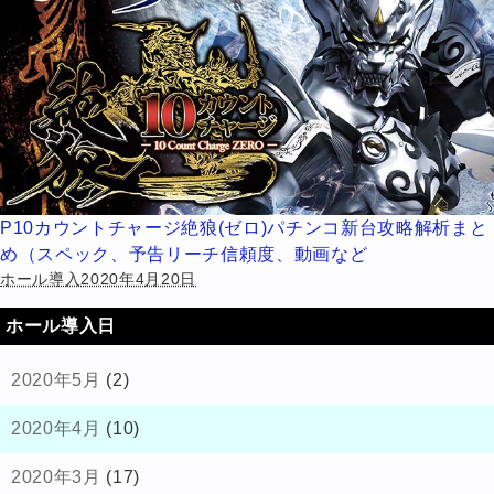
P10カウントチャージ絶狼(ゼロ)パチンコ新台攻略解析まと
め（スペック、予告リーチ信頼度、動画など
ホール導入2020年4月20日
ホール導入日
2020年5月
(2)
2020年4月
(10)
2020年3月
(17)