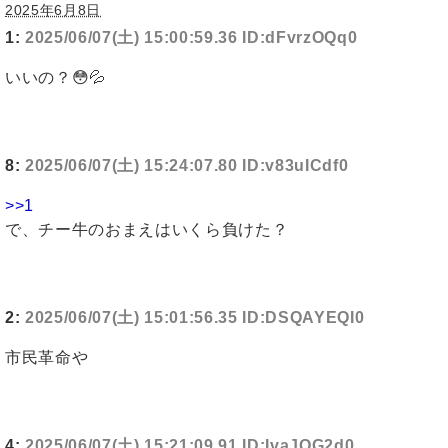
2025年6月8日
1:
2025/06/07(土) 15:00:59.36 ID:dFvrzOQq0
いいの？😳💦
8:
2025/06/07(土) 15:24:07.80 ID:v83uICdf0
>>1
で、チー牛のおまえはいくら負けた？
2:
2025/06/07(土) 15:01:56.35 ID:DSQAYEQI0
市民革命や
4:
2025/06/07(土) 15:21:09.91 ID:IvaJOG2d0