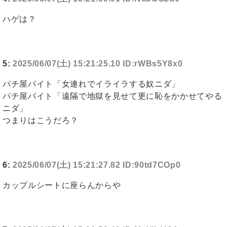
ハゲは？
5:
2025/06/07(土) 15:21:25.10 ID:rWBs5Y8x0
パチ屋バイト「女連れでイライラする奴ニダ」
パチ屋バイト「遠隔で地獄を見せて更に恥をかかせてやる
ニダ」
つまりはこうだろ？
6:
2025/06/07(土) 15:21:27.82 ID:90td7COp0
カップルシートに座らんからや