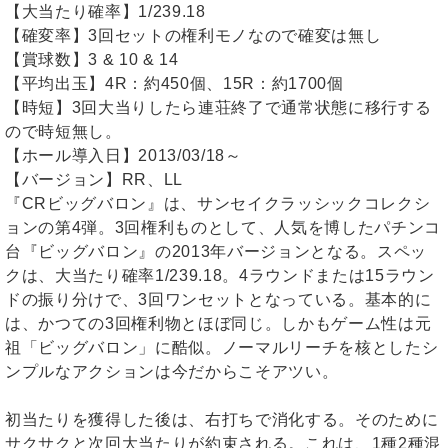
【大当たり確率】1/239.18
【確変率】3回セットの権利モノなので確変は無し
【賞球数】3 & 10 & 14
【平均出玉】4R：約450個、15R：約1700個
【時短】3回大当りしたら連荘終了で通常状態に移行する
ので時短無し。
【ホール導入日】2013/03/18～
【バージョン】RR、LL
『CRビッグバロン』は、サンセイクラッシックコレクシ
ョンの第4弾。3回権利ものとして、人気を博したパチンコ
台『ビッグバロン』の2013年バージョンとなる。スペッ
クは、大当たり確率1/239.18。4ラウンドまたは15ラウン
ドの振り分けで、3回ワンセットとなっている。基本的に
は、かつての3回権利物とほぼ同じ。しかもゲーム性は元
祖「ビッグバロン」に酷似。ノーマルリーチを核としたシ
ンプルなアクションは今だからこそアツい。
初当たりを獲得した後は、右打ちで消化する。そのために
サクサクと次回大当たりが約束される。これは、1種2種混