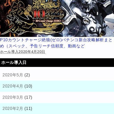
P10カウントチャージ絶狼(ゼロ)パチンコ新台攻略解析まと
め（スペック、予告リーチ信頼度、動画など
ホール導入2020年4月20日
ホール導入日
2020年5月
(2)
2020年4月
(10)
2020年3月
(17)
2020年2月
(11)