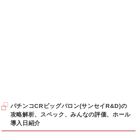
パチンコCRビッグバロン(サンセイR&D)の
攻略解析、スペック、みんなの評価、ホール
導入日紹介