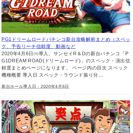
PG1ドリームロードパチンコ新台攻略解析まとめ（スペッ
ク、予告リーチ信頼度、動画など
2020年4月6日㈪導入。サンセイR＆Dの新台パチンコ「P
G1DREAM ROAD(ドリームロード)」のスペック・演出信
頼度まとめページになります。 ページ内の目次 スペック
機種概要 導入日 スペック・ラウンド振り分…
新台ホール導入日：2020年4月6日