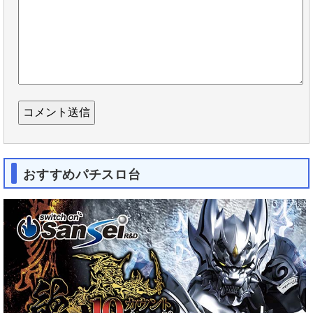
おすすめパチスロ台