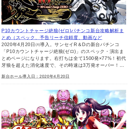
P10カウントチャージ絶狼(ゼロ)パチンコ新台攻略解析ま
とめ（スペック、予告リーチ信頼度、動画など
2020年4月20日㈪導入。サンセイR＆Dの新台パチンコ
「P10カウントチャージ絶狼(ゼロ)」のスペック・演出ま
とめページになります。右打ちは全て1500発×77%！初代
牙狼を超えた消化速度で、その時速は3万発オーバー！…
新台ホール導入日：2020年4月20日