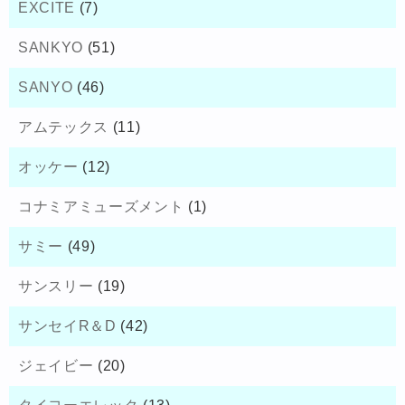
EXCITE
(7)
SANKYO
(51)
SANYO
(46)
アムテックス
(11)
オッケー
(12)
コナミアミューズメント
(1)
サミー
(49)
サンスリー
(19)
サンセイR＆D
(42)
ジェイビー
(20)