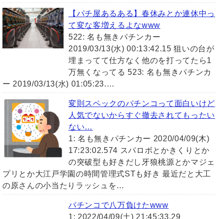
【パチ屋あるある】春休みとか連休中っ
て変な客増えるよなwww
522: 名も無きパチンカー
2019/03/13(水) 00:13:42.15 狙いの台が
埋まってて仕方なく他のを打ってたら1
万無くなってる 523: 名も無きパチンカ
ー 2019/03/13(水) 01:05:23.…
変則スペックのパチンコって面白いけど
人気でないからすぐ撤去されてもったい
ない…
1: 名も無きパチンカー 2020/04/09(木)
17:23:02.574 スパロボとかきくりとか
の突破型も好きだし牙狼桃源とかマジェ
プリとか大江戸学園の時間管理式STも好き 最近だと大工
の原さんの小当たりラッシュを…
パチンコで八万負けたwww
1: 2022/04/09(土) 21:45:33.29