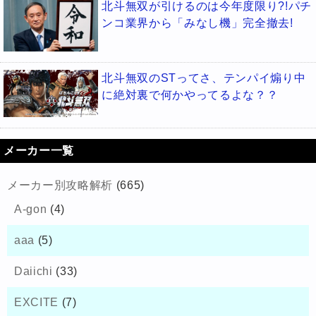
北斗無双が引けるのは今年度限り?!パチ
ンコ業界から「みなし機」完全撤去!
北斗無双のSTってさ、テンパイ煽り中
に絶対裏で何かやってるよな？？
メーカー一覧
メーカー別攻略解析
(665)
A-gon
(4)
aaa
(5)
Daiichi
(33)
EXCITE
(7)