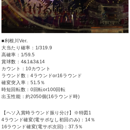
■利根川Ver.
大当たり確率：1/319.9
高確率：1/59.5
賞球数：4&1&3&14
カウント：10カウント
ラウンド数：4ラウンドor16ラウンド
確変突入率：51.5％
時短回転数：0回転or100回転
出玉性能：約2050個(16ラウンド時)
【ヘソ入賞時ラウンド振り分け】※特図1
4ラウンド確変(電サポなし初回のみ)：14％
16ラウンド確変(電サポ次回)：37.5％