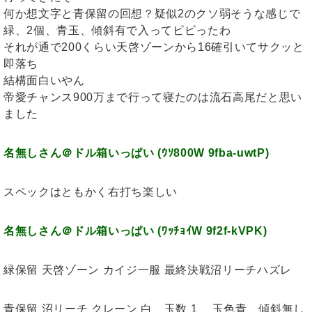
何か想文字と青保留の回想？疑似2のクソ弱そうな感じで
緑、2個、青玉、傾斜有で入ってビビったわ
それが通で200くらい天啓ゾーンから16確引いてサクッと
即落ち
結構面白いやん
帝愛チャンス900万まで行って寝たのは流石高尾だと思い
ました
名無しさん＠ドル箱いっぱい (ｳｿ800W 9fba-uwtP)
スペックはともかく右打ち楽しい
名無しさん＠ドル箱いっぱい (ﾜｯﾁｮｲW 9f2f-kVPK)
緑保留 天啓ゾーン カイジ一服 最終決戦沼リーチハズレ
青保留 沼リーチ クレーン 白、玉数 1 、玉色青、傾斜無し