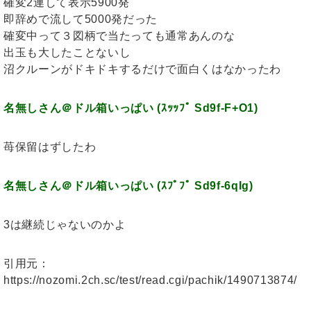
確変2連して表示5900発
即辞めで流して5000発だった
確変中って３図柄で当たっても通常あんのな
出玉も大したことないし
沼クルーンがドキドキするだけで面白くはなかったわ
名無しさん＠ドル箱いっぱい (ｽｯｯﾌﾟ Sd9f-F+O1)
苺保留はずしたわ
名無しさん＠ドル箱いっぱい (ｽﾌﾟﾌﾟ Sd9f-6qIg)
3は継続じゃないのかよ
引用元：
https://nozomi.2ch.sc/test/read.cgi/pachik/1490713874/