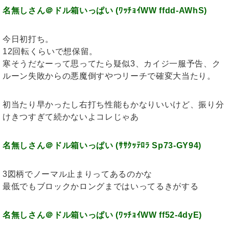
名無しさん＠ドル箱いっぱい (ﾜｯﾁｮｲWW ffdd-AWhS)
今日初打ち。
12回転くらいで想保留。
寒そうだなーって思ってたら疑似3、カイジ一服予告、ク
ルーン失敗からの悪魔倒すやつリーチで確変大当たり。
初当たり早かったし右打ち性能もかなりいいけど、振り分
けきつすぎて続かないよコレじゃあ
名無しさん＠ドル箱いっぱい (ｻｻｸｯﾃﾛﾗ Sp73-GY94)
3図柄でノーマル止まりってあるのかな
最低でもブロックかロングまではいってるきがする
名無しさん＠ドル箱いっぱい (ﾜｯﾁｮｲWW ff52-4dyE)