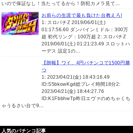
いので保証なし！当たってるから！防犯カメラ見て…
お前らの生涯で最も負けた台教えろ!
1: スロパチℤ 2019/06/01(土)
01:17:56.60 ダンバインミドル：300万
超 初代リング：100万超 2: スロパチℤ
2019/06/01(土) 01:21:23.49 スロットハ
ーデス 設定1の…
【朗報】ワイ、4円パチンコで1500円勝
つ
1: 2023/04/21(金) 18:43:16.49
ID:S5bkowKgd総プレイ時間18分2:
2023/04/21(金) 18:44:27.76
ID:K1FbbhwTp昨日エヴァのめちゃくち
ゃうるさい台で9…
人気のパチンコ記事