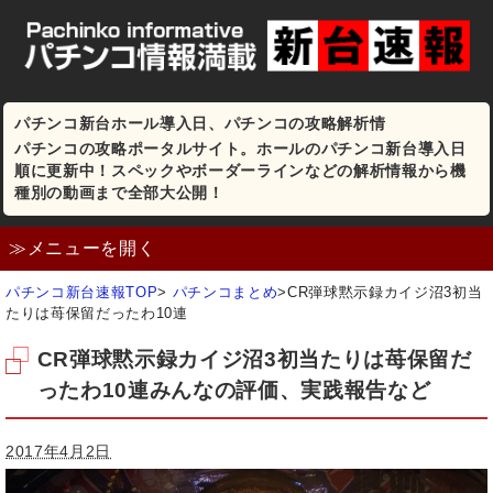
パチンコ新台ホール導入日、パチンコの攻略解析情
パチンコの攻略ポータルサイト。ホールのパチンコ新台導入日
順に更新中！スペックやボーダーラインなどの解析情報から機
種別の動画まで全部大公開！
≫メニューを開く
パチンコ新台速報TOP
>
パチンコまとめ
>
CR弾球黙示録カイジ沼3初当
たりは苺保留だったわ10連
CR弾球黙示録カイジ沼3初当たりは苺保留だ
ったわ10連みんなの評価、実践報告など
2017年4月2日