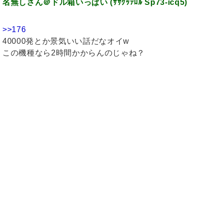
名無しさん＠ドル箱いっぱい (ｻｻｸｯﾃﾛﾙ Sp73-icq5)
>>176
40000発とか景気いい話だなオイw
この機種なら2時間かからんのじゃね？