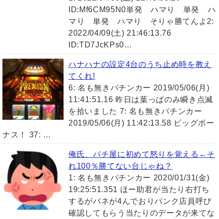
ID:Mf6CM95N0単発 ハマり 単発 ハ
マり 単発 ハマり そりゃ勝てんよ2:
2022/04/09(土) 21:46:13.76
ID:TD7JcKPs0…
ハナハナの設定4台のうち止め時を教え
てくれ!
6: 名も無きパチンカー 2019/05/06(月)
11:41:51.16 昨日は葉っぱのみ瞬き点滅
を拾いました 7: 名も無きパチンカー
2019/05/06(月) 11:42:13.58 ビッグボー
ナス！ 37: …
俺氏、パチ屋に初めて怒りを覚える←そ
れ100％勝てない台じゃね？
1: 名も無きパチンカー 2020/01/31(金)
19:25:51.351 ほー助君が当たり右打ち
するがバネが4んでおりパンク店員呼び
確認してもらう当たりのデータが来てな