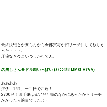
最終決戦とか要らんから全部実写か沼リーチにして欲しか
った・・・。
牙狼なき今こいつしか打てん。
名無しさん＠ドル箱いっぱい (ｵｲｺﾗﾐﾈｵ MM8f-H7VA)
ああああ！
潜伏、16R、一回転で四通！
2700発！四千発は確定だと頭のなかにあったからリーチ
かかったら涙目でしたよ・