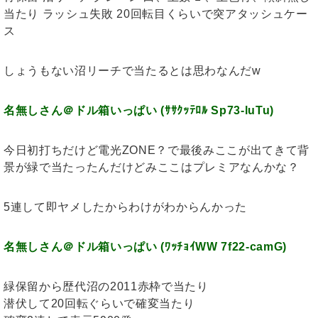
当たり ラッシュ失敗 20回転目くらいで突アタッシュケー
ス
しょうもない沼リーチで当たるとは思わなんだw
名無しさん＠ドル箱いっぱい (ｻｻｸｯﾃﾛﾙ Sp73-luTu)
今日初打ちだけど電光ZONE？で最後みここが出てきて背
景が緑で当たったんだけどみここはプレミアなんかな？
5連して即ヤメしたからわけがわからんかった
名無しさん＠ドル箱いっぱい (ﾜｯﾁｮｲWW 7f22-camG)
緑保留から歴代沼の2011赤枠で当たり
潜伏して20回転ぐらいで確変当たり