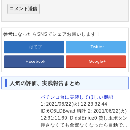
参考になったらSNSでシェアお願いします！
はてブ
Twitter
Facebook
Google+
人気の評価、実践報告まとめ
パチンコ台に実装してほしい機能
1: 2021/06/22(火) 12:23:32.44
ID:6O6LDBwad 時計 2: 2021/06/22(火)
12:31:11.69 ID:dsIEniuz0 貸し玉ボタン
押さなくても全部なくなったら自動で…