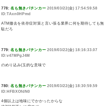
778:
名も無きパチンカー
2019/03/22(金) 17:54:59.58
ID:TAxn0HPmd
ATM撤去を依存症対策と言い張る業界に何を期待しても無
駄だろ
779:
名も無きパチンカー
2019/03/22(金) 18:16:33.07
ID:v47MPgJ4M
のめり込み(玉的な意味で
780:
名も無きパチンカー
2019/03/22(金) 18:30:59.59
ID:HFBXOfdN0
4個以上は地味にでかかったからな