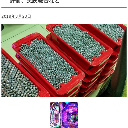
評価、実践報告など
2019年3月23日