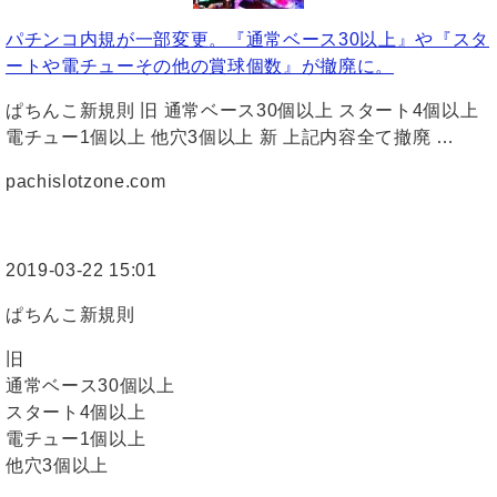
パチンコ内規が一部変更。『通常ベース30以上』や『スタ
ートや電チューその他の賞球個数』が撤廃に。
ぱちんこ新規則 旧 通常ベース30個以上 スタート4個以上
電チュー1個以上 他穴3個以上 新 上記内容全て撤廃 …
pachislotzone.com
2019-03-22 15:01
ぱちんこ新規則
旧
通常ベース30個以上
スタート4個以上
電チュー1個以上
他穴3個以上