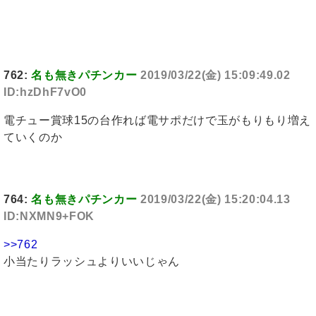
762:
名も無きパチンカー
2019/03/22(金) 15:09:49.02
ID:hzDhF7vO0
電チュー賞球15の台作れば電サポだけで玉がもりもり増え
ていくのか
764:
名も無きパチンカー
2019/03/22(金) 15:20:04.13
ID:NXMN9+FOK
>>762
小当たりラッシュよりいいじゃん