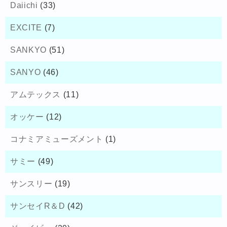
Daiichi
(33)
EXCITE
(7)
SANKYO
(51)
SANYO
(46)
アムテックス
(11)
オッケー
(12)
コナミアミューズメント
(1)
サミー
(49)
サンスリー
(19)
サンセイR＆D
(42)