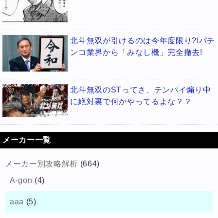
北斗無双が引けるのは今年度限り?!パチ
ンコ業界から「みなし機」完全撤去!
北斗無双のSTってさ、テンパイ煽り中
に絶対裏で何かやってるよな？？
メーカー一覧
メーカー別攻略解析
(664)
A-gon
(4)
aaa
(5)