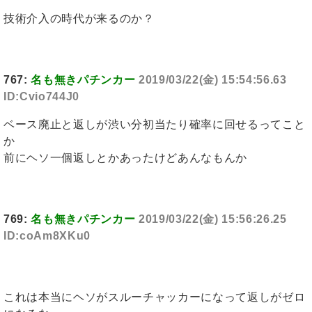
技術介入の時代が来るのか？
767:
名も無きパチンカー
2019/03/22(金) 15:54:56.63
ID:Cvio744J0
ベース廃止と返しが渋い分初当たり確率に回せるってこと
か
前にヘソ一個返しとかあったけどあんなもんか
769:
名も無きパチンカー
2019/03/22(金) 15:56:26.25
ID:coAm8XKu0
これは本当にヘソがスルーチャッカーになって返しがゼロ