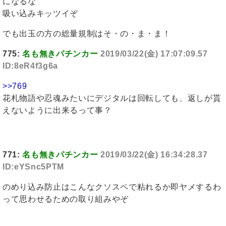
になるな
吸い込みキッツイぞ
でも出玉の方の総量規制はそ・の・ま・ま！
775:
名も無きパチンカー
2019/03/22(金) 17:07:09.57
ID:8eR4f3g6a
>>769
花札物語や忍魂みたいにデジタルは回転しても、返しが貰
えないように出来るって事？
771:
名も無きパチンカー
2019/03/22(金) 16:34:28.37
ID:eYSnc5PTM
のめり込み防止はこんなクソスペで粘れるか即ヤメするわ
って思わせるための取り組みやぞ