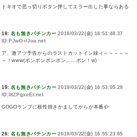
トキオで思っ切りボタン押してエラー出した事ならある
18:
名も無きパチンカー
2019/03/22(金) 16:51:48.37
ID:PJwO+/Joa.net
ア、激アツ予告からのラストカットイン緑ィ～～～～～
～！www(ポンポンポンポン……ポン！w)
19:
名も無きパチンカー
2019/03/22(金) 16:53:05.29
ID:I8ZPgxeEr.net
GOGOランプに根性焼きかましてからが本番や
26:
名も無きパチンカー
2019/03/22(金) 16:55:23.65