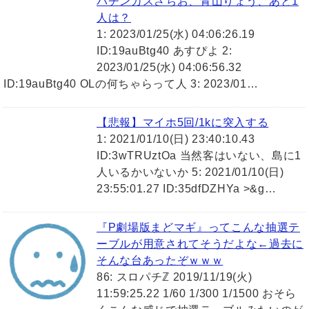
パチンカスさちお、青山りょう、あと1
人は？
1: 2023/01/25(水) 04:06:26.19
ID:19auBtg40 あすぴよ 2:
2023/01/25(水) 04:06:56.32
ID:19auBtg40 OLの何ちゃらって人 3: 2023/01…
【悲報】マイホ5回/1kに突入する
1: 2021/01/10(日) 23:40:10.43
ID:3wTRUztOa 当然客はいない、島に1
人いるかいないか 5: 2021/01/10(日)
23:55:01.27 ID:35dfDZHYa >&g…
『P劇場版まどマギ』ってこんな抽選テ
ーブルが用意されてそうだよな←過去に
そんな台あったぞｗｗｗ
86: スロパチℤ 2019/11/19(火)
11:59:25.22 1/60 1/300 1/1500 おそら