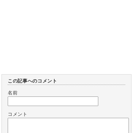
この記事へのコメント
名前
コメント