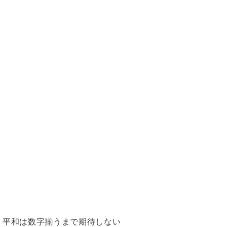
平和は数字揃うまで期待しない