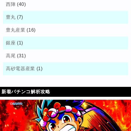
西陣
(40)
豊丸
(7)
豊丸産業
(16)
銀座
(1)
高尾
(31)
高砂電器産業
(1)
新着パチンコ解析攻略