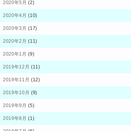
2020年5月
(2)
2020年4月
(10)
2020年3月
(17)
2020年2月
(11)
2020年1月
(9)
2019年12月
(11)
2019年11月
(12)
2019年10月
(9)
2019年9月
(5)
2019年8月
(1)