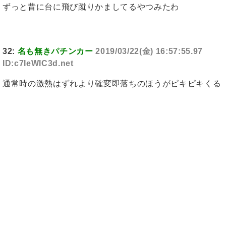
ずっと昔に台に飛び蹴りかましてるやつみたわ
32:
名も無きパチンカー
2019/03/22(金) 16:57:55.97
ID:c7IeWIC3d.net
通常時の激熱はずれより確変即落ちのほうがピキピキくる