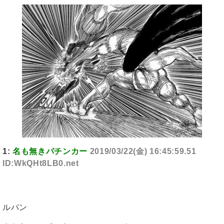
1:
名も無きパチンカー
2019/03/22(金) 16:45:59.51
ID:WkQHt8LB0.net
ルパン