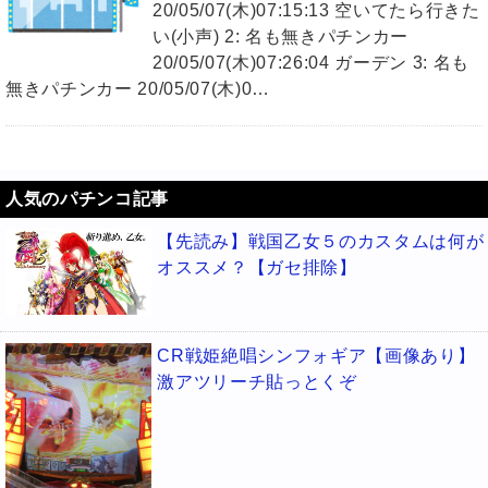
20/05/07(木)07:15:13 空いてたら行きた
い(小声) 2: 名も無きパチンカー
20/05/07(木)07:26:04 ガーデン 3: 名も
無きパチンカー 20/05/07(木)0…
人気のパチンコ記事
【先読み】戦国乙女５のカスタムは何が
オススメ？【ガセ排除】
CR戦姫絶唱シンフォギア【画像あり】
激アツリーチ貼っとくぞ