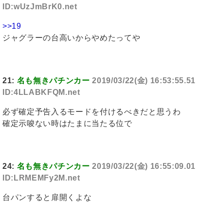
ID:wUzJmBrK0.net
>>19
ジャグラーの台高いからやめたってや
21:
名も無きパチンカー
2019/03/22(金) 16:53:55.51
ID:4LLABKFQM.net
必ず確定予告入るモードを付けるべきだと思うわ
確定示唆ない時はたまに当たる位で
24:
名も無きパチンカー
2019/03/22(金) 16:55:09.01
ID:LRMEMFy2M.net
台パンすると扉開くよな