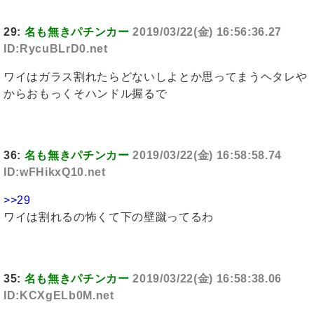
29:
名も無きパチンカー
2019/03/22(金) 16:56:36.27
ID:RycuBLrD0.net
ワイはガラス割れたらどないしよとか思ってまうヘタレや
からおもっくそハンドル握るで
36:
名も無きパチンカー
2019/03/22(金) 16:58:58.74
ID:wFHikxQ10.net
>>29
ワイは割れるの怖くて下の壁蹴ってるわ
35:
名も無きパチンカー
2019/03/22(金) 16:58:38.06
ID:KCXgELb0M.net