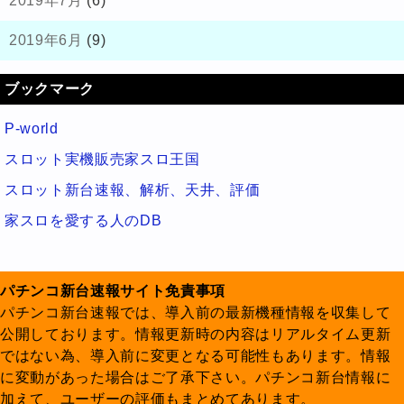
2019年7月
(6)
2019年6月
(9)
ブックマーク
P-world
スロット実機販売家スロ王国
スロット新台速報、解析、天井、評価
家スロを愛する人のDB
パチンコ新台速報サイト免責事項
パチンコ新台速報では、導入前の最新機種情報を収集して
公開しております。情報更新時の内容はリアルタイム更新
ではない為、導入前に変更となる可能性もあります。情報
に変動があった場合はご了承下さい。パチンコ新台情報に
加えて、ユーザーの評価もまとめてあります。