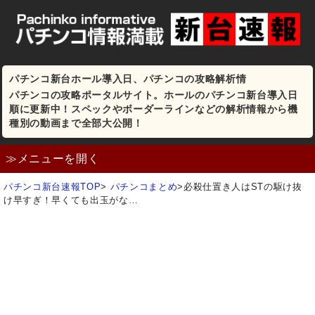
パチンコ新台ホール導入日、パチンコの攻略解析情
パチンコの攻略ポータルサイト。ホールのパチンコ新台導入日
順に更新中！スペックやボーダーラインなどの解析情報から機
種別の動画まで全部大公開！
≫メニューを開く
パチンコ新台速報TOP
>
パチンコまとめ
>
必殺仕置き人はSTの駆け抜
け早すぎ！早くても出玉がな…