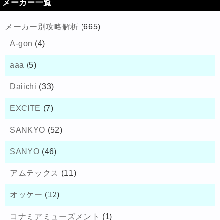
メーカー一覧
メーカー別攻略解析
(665)
A-gon
(4)
aaa
(5)
Daiichi
(33)
EXCITE
(7)
SANKYO
(52)
SANYO
(46)
アムテックス
(11)
オッケー
(12)
コナミアミューズメント
(1)