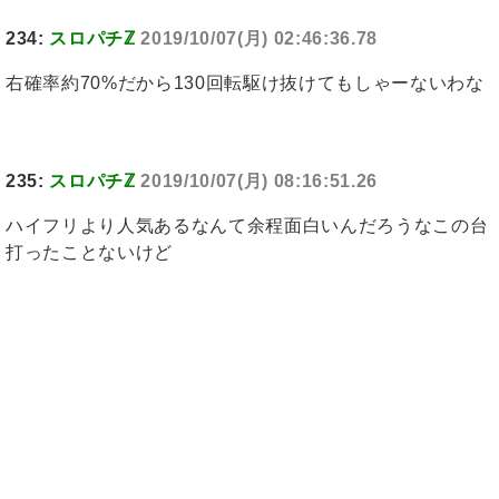
234:
スロパチℤ
2019/10/07(月) 02:46:36.78
右確率約70%だから130回転駆け抜けてもしゃーないわな
235:
スロパチℤ
2019/10/07(月) 08:16:51.26
ハイフリより人気あるなんて余程面白いんだろうなこの台
打ったことないけど