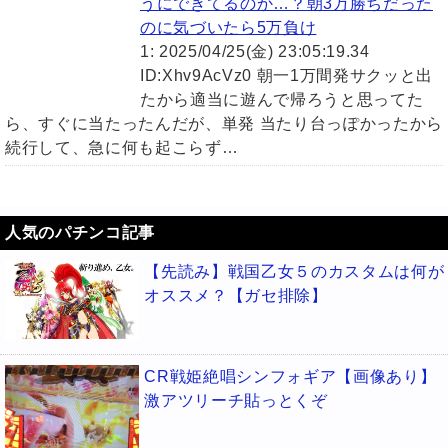
うにできてるのか…？朝3万勝ちだった
のに気づいたら5万負け
1: 2025/04/25(金) 23:05:19.34
ID:Xhv9AcVz0 朝一1万間発サクッと出
たから適当に遊んで帰ろうと思ってた
ら、すぐに当たったんだが、単発 当たり台っぽかったから
続行して、急に何も起こらず…
人気のパチンコ記事
【先読み】戦国乙女５のカスタムは何が
オススメ？【ガセ排除】
CR戦姫絶唱シンフォギア【画像あり】
激アツリーチ貼っとくぞ