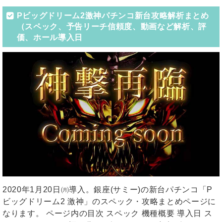
Pビッグドリーム2激神パチンコ新台攻略解析まとめ
（スペック、予告リーチ信頼度、動画など解析、評
価、ホール導入日
2020年1月20日㈪導入。銀座(サミー)の新台パチンコ「P
ビッグドリーム2 激神」のスペック・攻略まとめページに
なります。 ページ内の目次 スペック 機種概要 導入日 ス