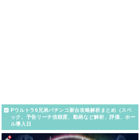
Pウルトラ6兄弟パチンコ新台攻略解析まとめ（スペ
ック、予告リーチ信頼度、動画など解析、評価、ホー
ル導入日