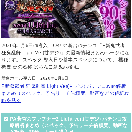
2020年1月6日㈪導入。OK!!の新台パチンコ「P新鬼武者
狂鬼乱舞 Light Ver(甘デジ)」の最新情報まとめページにな
ります。 スペック 導入日や基本スペックについて。 機種
概要 台の名称 ぱちんこ新鬼武者 狂…
新台ホール導入日：2020年1月6日
P新鬼武者 狂鬼乱舞 Light Ver(甘デジ) パチンコ攻略解析
まとめ（スペック、予告リーチ信頼度、動画などの解析攻
略を見る
PA蒼穹のファフナー2 Light ver.(甘デジ) パチンコ攻
略解析まとめ（スペック、予告リーチ信頼度、動画な
ど解析、評価、ホール導入日