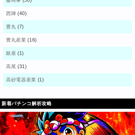
藤商事
(50)
西陣
(40)
豊丸
(7)
豊丸産業
(16)
銀座
(1)
高尾
(31)
高砂電器産業
(1)
新着パチンコ解析攻略