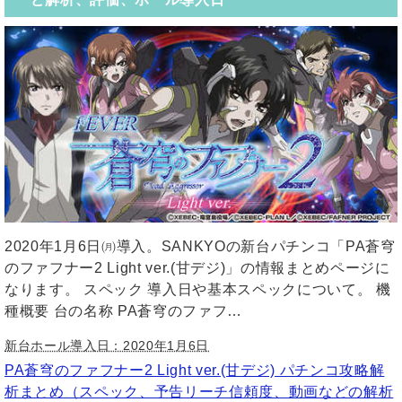
2020年1月6日㈪導入。SANKYOの新台パチンコ「PA蒼穹
のファフナー2 Light ver.(甘デジ)」の情報まとめページに
なります。 スペック 導入日や基本スペックについて。 機
種概要 台の名称 PA蒼穹のファフ…
新台ホール導入日：2020年1月6日
PA蒼穹のファフナー2 Light ver.(甘デジ) パチンコ攻略解
析まとめ（スペック、予告リーチ信頼度、動画などの解析