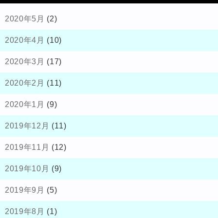
2020年5月
(2)
2020年4月
(10)
2020年3月
(17)
2020年2月
(11)
2020年1月
(9)
2019年12月
(11)
2019年11月
(12)
2019年10月
(9)
2019年9月
(5)
2019年8月
(1)