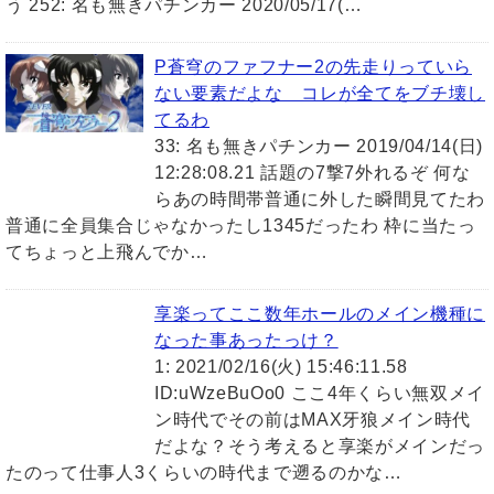
う 252: 名も無きパチンカー 2020/05/17(…
P蒼穹のファフナー2の先走りっていら
ない要素だよな コレが全てをブチ壊し
てるわ
33: 名も無きパチンカー 2019/04/14(日)
12:28:08.21 話題の7撃7外れるぞ 何な
らあの時間帯普通に外した瞬間見てたわ
普通に全員集合じゃなかったし1345だったわ 枠に当たっ
てちょっと上飛んでか…
享楽ってここ数年ホールのメイン機種に
なった事あったっけ？
1: 2021/02/16(火) 15:46:11.58
ID:uWzeBuOo0 ここ4年くらい無双メイ
ン時代でその前はMAX牙狼メイン時代
だよな？そう考えると享楽がメインだっ
たのって仕事人3くらいの時代まで遡るのかな…