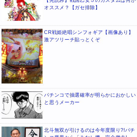
【先読み】戦国乙女５のカスタムは何が
オススメ？【ガセ排除】
CR戦姫絶唱シンフォギア【画像あり】
激アツリーチ貼っとくぞ
パチンコで抽選確率が明らかにおかしい
と思うメーカー
北斗無双が引けるのは今年度限り?!パチ