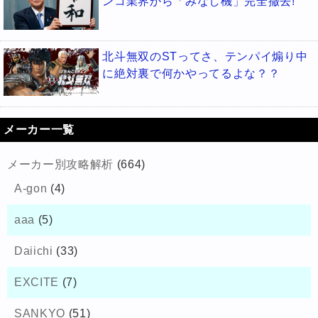
ンコ業界から「みなし機」完全撤去!
北斗無双のSTってさ、テンパイ煽り中
に絶対裏で何かやってるよな？？
メーカー一覧
メーカー別攻略解析
(664)
A-gon
(4)
aaa
(5)
Daiichi
(33)
EXCITE
(7)
SANKYO
(51)