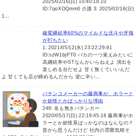
2025/02/16(日) 10:40:18.10
ID:7qoXOQmm0 介護 3: 2025/02/16(日)
1…
確変継続率60%のマイルドな北斗や牙狼
が打ちたい
1: 2021/05/12(水) 23:22:29.91
ID:szW1bjPT0 バカの一つ覚えみたいに
高継続率やSTなんかいらねえよ 演出を
楽しめる台だせよ 甘く無くていいんだ
よ 甘くても店が締めるんだから 逆に辛い…
パチンコメーカーの藤商事が、ホラーと
か妖怪とかばっかりな理由
249: 名も無きパチンカー
2020/05/17(日) 22:19:45.18 藤商事がホ
ラーとか妖怪系ばっかなのはなんなの？
昔から思うんだけど 社内の雰囲気暗そ