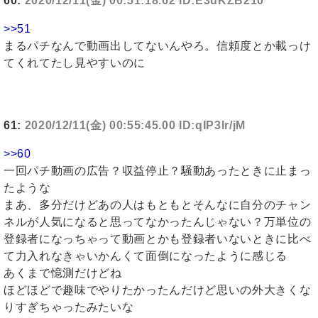
60:
2020/12/11(金) 00:51:18.62 ID:E3uKZB210
>>51
まるパチなんで動画出してないんやろ。信頼度とか載っけ
てくれてたし見やすいのに
61:
2020/12/11(金) 00:55:45.00 ID:qIP3lr/jM
>>60
一回パチ動画の広告？収益停止？騒動あったときに止まっ
たような
まあ、多分だけどあの人はもともとそんなに自分のチャン
ネルが人気になると思ってなかったんじゃない？万単位の
登録者になっちゃって動画とかも登録者いないときに比べ
て力入れなきゃいかんくて面倒になったように感じる
あくまで憶測だけどね
ほどほどで趣味でやりたかったんだけど思いの外大きくな
りすぎちゃったみたいな