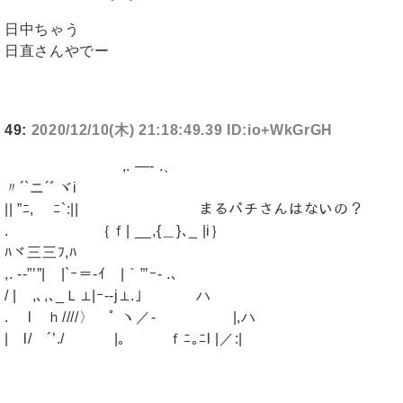
日中ちゃう
日直さんやでー
49:
2020/12/10(木) 21:18:49.39 ID:io+WkGrGH
,. —- .、
〃´`ニ´ﾞヾi
|| ”ﾆ, ﾆ`:|| まるパチさんはないの？
. ｛ｆ| __,{＿}､_ |i｝
ﾊヾ三三ﾌ,ﾊ
,. -‐”’”| |`ｰ＝‐ｲ |｀”’ｰ- .、
/ | ,､,､_Ｌ⊥|ｰ-‐j⊥.｣ ハ
. l ｈ////〉 ﾟ ヽ／‐ |,ハ
| l/ ´’./ |｡ ｆﾆ｡ﾆl |／:|