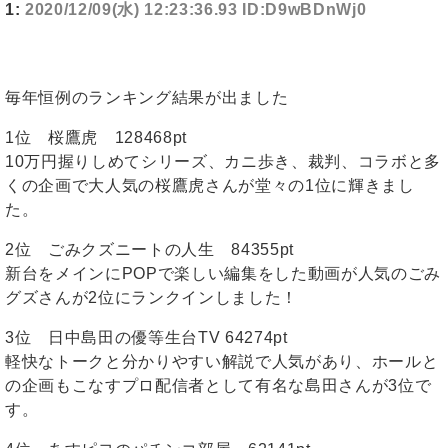
1:
2020/12/09(水) 12:23:36.93 ID:D9wBDnWj0
毎年恒例のランキング結果が出ました
1位 桜鷹虎 128468pt
10万円握りしめてシリーズ、カニ歩き、裁判、コラボと多
くの企画で大人気の桜鷹虎さんが堂々の1位に輝きまし
た。
2位 ごみクズニートの人生 84355pt
新台をメインにPOPで楽しい編集をした動画が人気のごみ
グズさんが2位にランクインしました！
3位 日中島田の優等生台TV 64274pt
軽快なトークと分かりやすい解説で人気があり、ホールと
の企画もこなすプロ配信者として有名な島田さんが3位で
す。