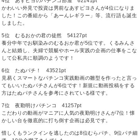
4位 あすピヨのパチンコ部屋 62141pt
かわいい外見で投資は男前なあすピヨさんが4位になりま
した！この番組から「あーんレギラー」等、流行語も誕生
しました。
5位 むるおかの君の徒然 54127pt
養分中年でお馴染みのむるおか君が5位です。くるみんさ
んと結婚し、夫婦で競艇やホール実践の企画の仕事をこな
して公私共に順調のようです！
6位 たぬパチ！ 43521pt
見易くスマートなパチンコ実践動画の雛型を作ったと言っ
てもいいたぬパチさんが6位です！新規に動画投稿をする
方はたぬパチさんを参考にされている様です。
7位 夜勤明けパチンコ 41257pt
こだわりの動画がマニアに人気の夜勤明けさんが7位！懐
かしい台を徹底的に打ち倒す企画は必見です。
惜しくもランクインを逃したのは8位むらパチ、9位パチ細