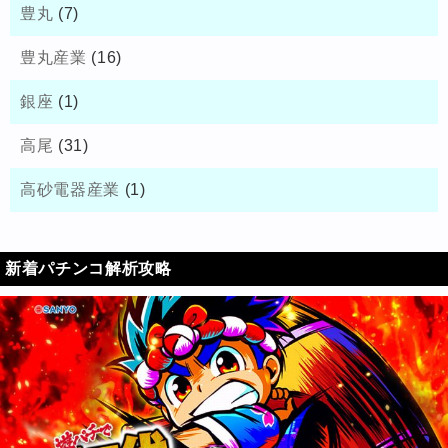
豊丸
(7)
豊丸産業
(16)
銀座
(1)
高尾
(31)
高砂電器産業
(1)
新着パチンコ解析攻略