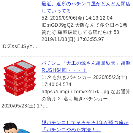
最近、近所のパチンコ屋がどんどん閉店
していってる
52: 2019/09/06(金) 14:13:12.04
ID:nGDJ9gQZ 大阪なんて多分日本1悪
質だぞ 確率破綻してる店だらけ 53:
2019/11/03(日) 17:03:55.97
ID:ZXsEJSyY…
パチンコ「大工の源さん超韋駄天」超源
RUSH64回・・・！
1: 名も無きパチンカー 2020/05/23(土)
17:40:04.574
https://i.imgur.com/e2cl7tJ.jpg なお通算
の負け 2: 名も無きパチンカー
2020/05/23(土) 17:…
脱パチンコしてそろそろ1年が経つ俺が
「パチンコやめた方法！」