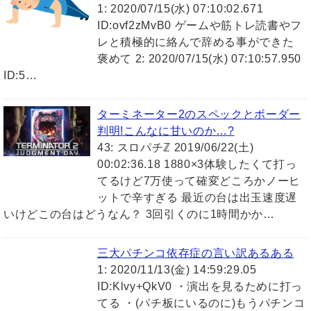
1: 2020/07/15(水) 07:10:02.671
ID:ovf2zMvB0 ゲームや筋トレ読書やフ
レと積極的に絡んで辞める事ができた
褒めて 2: 2020/07/15(水) 07:10:57.950
ID:5…
ターミネーター2のスペックとボーダー
判明!こんなに甘いのか…?
43: スロパチℤ 2019/06/22(土)
00:02:36.18 1880×3体験したくて打っ
てるけど7万使って確変どころかノーヒ
ットで辛すぎる 最近の台は出玉速度遅
いけどこの台はどうなん？ 3回引くのに1時間かか…
三大パチンコ依存症の言い訳あるある
1: 2020/11/13(金) 14:59:29.05
ID:Klvy+QkV0 ・演出を見るために打っ
てる ・(パチ板にいるのに)もうパチンコ