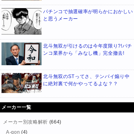
パチンコで抽選確率が明らかにおかしい
と思うメーカー
北斗無双が引けるのは今年度限り?!パチ
ンコ業界から「みなし機」完全撤去!
北斗無双のSTってさ、テンパイ煽り中
に絶対裏で何かやってるよな？？
メーカー一覧
メーカー別攻略解析
(664)
A-gon
(4)