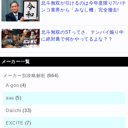
北斗無双が引けるのは今年度限り?!パチ
ンコ業界から「みなし機」完全撤去!
北斗無双のSTってさ、テンパイ煽り中
に絶対裏で何かやってるよな？？
メーカー一覧
メーカー別攻略解析
(664)
A-gon
(4)
aaa
(5)
Daiichi
(33)
EXCITE
(7)