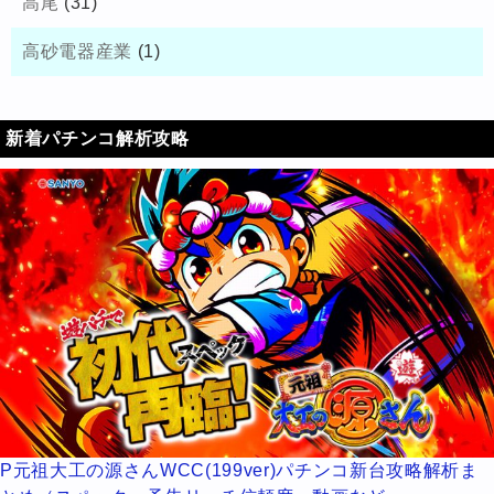
高尾
(31)
高砂電器産業
(1)
新着パチンコ解析攻略
P元祖大工の源さんWCC(199ver)パチンコ新台攻略解析ま