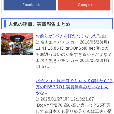
Facebook
Google+
人気の評価、実践報告まとめ
お前らが1パチを打たなくなった理由
1: 名も無きパチンカー 2018/05/28(月)
11:41:16.86 ID:grOOnSbl0.net 客にガ
チ底辺っぽいのが多すぎるからだよな？
3: 名も無きパチンカー 2018/05/28(月)
11:57…
パチンコ・競馬何でもやって儲けたら12
万のPS5PROも実質無料みたいなもん
やなｗ
1: 2025/01/27(月) 12:13:21.87
ID:qVYfTfB70 高い高い言ってPS5不買
してる日本人も足りぬ足りぬは工夫が足