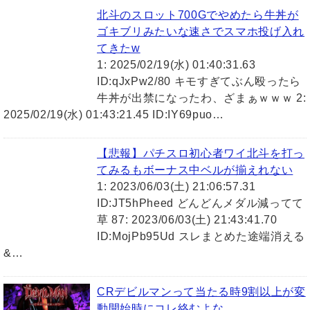
北斗のスロット700Gでやめたら牛丼が
ゴキブリみたいな速さでスマホ投げ入れ
てきたw
1: 2025/02/19(水) 01:40:31.63
ID:qJxPw2/80 キモすぎてぶん殴ったら
牛丼が出禁になったわ、ざまぁｗｗｗ 2:
2025/02/19(水) 01:43:21.45 ID:IY69puo…
【悲報】パチスロ初心者ワイ北斗を打っ
てみるもボーナス中ベルが揃えれない
1: 2023/06/03(土) 21:06:57.31
ID:JT5hPheed どんどんメダル減ってて
草 87: 2023/06/03(土) 21:43:41.70
ID:MojPb95Ud スレまとめた途端消える
&…
CRデビルマンって当たる時9割以上が変
動開始時にコレ絡むよな