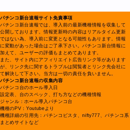
パチンコ新台速報サイト免責事項
パチンコ新台速報では、導入前の最新機種情報を収集して
公開しております。情報更新時の内容はリアルタイム更新
ではない為、導入前に変更となる可能性もあります。情報
に変動があった場合はご了承下さい。パチンコ新台情報に
加えて、ユーザーの評価もまとめてあります。
また、サイト内にアフィリエイト広告リンク等があります
が、リンク先に関するトラブルは閲覧者とリンク先会社に
て解決して下さい。当方は一切の責任を負いません。
パチンコ新台速報の収集内容
パチンコ台のホール導入日
設定表、台のスペック、打ち方などの機種情報
ジャンル：ホール導入パチンコ台
機種のPV：Youtubeより
機種詳細の引用先：パチンコビスタ、nifty777、パチンコ系
まとめサイトなど