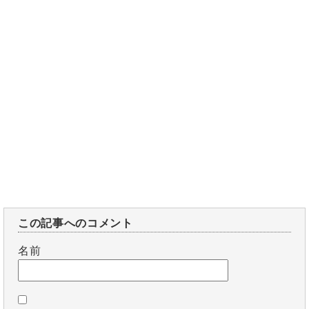
この記事へのコメント
名前