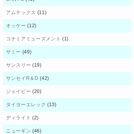
アムテックス
(11)
オッケー
(12)
コナミアミューズメント
(1)
サミー
(49)
サンスリー
(19)
サンセイR＆D
(42)
ジェイビー
(20)
タイヨーエレック
(13)
ディライト
(2)
ニューギン
(46)