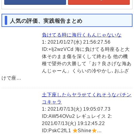
人気の評価、実践報告まとめ
負けてる時に海行くもんじゃないな
1: 2021/01/27(水) 21:56:27.56
ID:+Ij2wzVCd 海に負けてる時座ると大
体そのまま傷を深くして終わる 他の機
種で望外の大勝して「お？良さげな海あ
んじゃーん」くらいの冷やかし､おふざ
けで座…
土下座したらヤラせてくれそうなパチン
コキャラ
1: 2021/07/13(火) 19:05:07.73
ID:AW54OVu2 レギュレイス 2:
2021/07/13(火) 19:12:45.22
ID:PskC2fL1
Shine
…