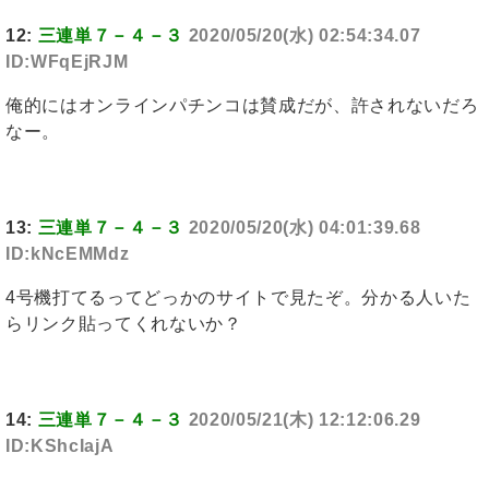
12:
三連単７－４－３
2020/05/20(水) 02:54:34.07
ID:WFqEjRJM
俺的にはオンラインパチンコは賛成だが、許されないだろ
なー。
13:
三連単７－４－３
2020/05/20(水) 04:01:39.68
ID:kNcEMMdz
4号機打てるってどっかのサイトで見たぞ。分かる人いた
らリンク貼ってくれないか？
14:
三連単７－４－３
2020/05/21(木) 12:12:06.29
ID:KShcIajA