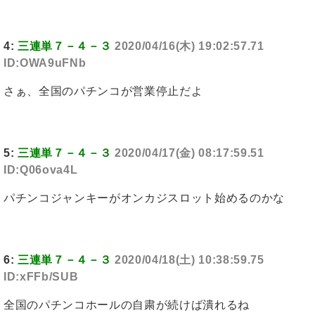
4:
三連単７－４－３
2020/04/16(木) 19:02:57.71
ID:OWA9uFNb
さぁ、全国のパチンコが営業停止だよ
5:
三連単７－４－３
2020/04/17(金) 08:17:59.51
ID:Q06ova4L
パチンコジャンキーがオンカジスロット始めるのかな
6:
三連単７－４－３
2020/04/18(土) 10:38:59.75
ID:xFFb/SUB
全国のパチンコホールの自粛が続けば潰れるね