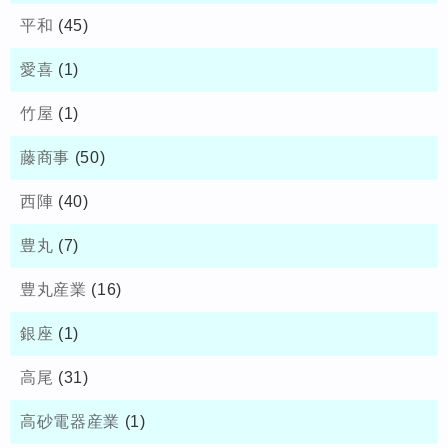
平和
(45)
愛喜
(1)
竹屋
(1)
藤商事
(50)
西陣
(40)
豊丸
(7)
豊丸産業
(16)
銀座
(1)
高尾
(31)
高砂電器産業
(1)