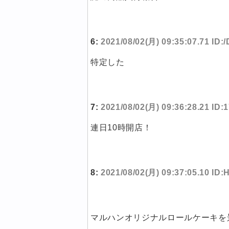
6:
2021/08/02(月) 09:35:07.71 ID:
特定した
7:
2021/08/02(月) 09:36:28.21 ID
連日10時開店！
8:
2021/08/02(月) 09:37:05.10 ID
マルハンオリジナルロールケーキを