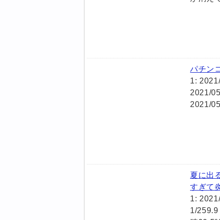
パチン
1: 202
2021/0
2021/0
夏に出
すぎて
1: 202
1/259