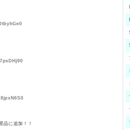
/DtbyhGe0
:17psDHj90
:H8jpxN6S0
景品に追加！！