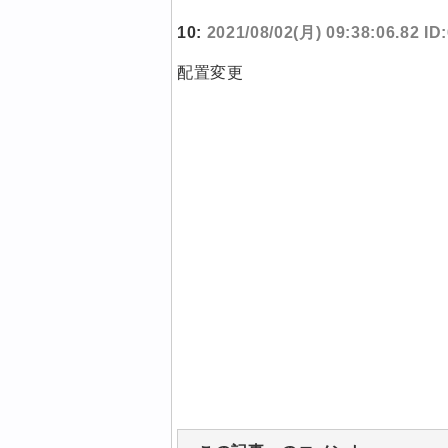
10:
2021/08/02(月) 09:38:06.82 I
配置変更