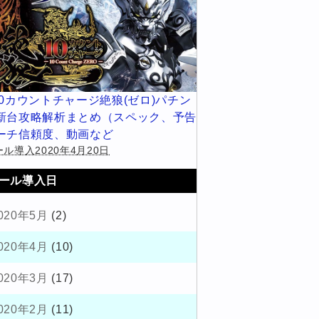
10カウントチャージ絶狼(ゼロ)パチン
新台攻略解析まとめ（スペック、予告
ーチ信頼度、動画など
ル導入2020年4月20日
ール導入日
020年5月
(2)
020年4月
(10)
020年3月
(17)
020年2月
(11)