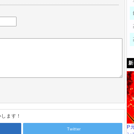
新
いします！
P
Twitter