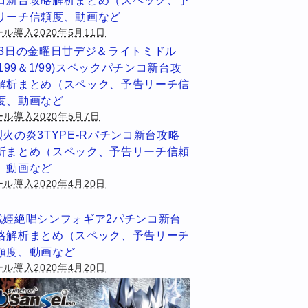
コ新台攻略解析まとめ（スペック、予
リーチ信頼度、動画など
ル導入2020年5月11日
13日の金曜日甘デジ＆ライトミドル
1/199＆1/99)スペックパチンコ新台攻
解析まとめ（スペック、予告リーチ信
度、動画など
ール導入2020年5月7日
烈火の炎3TYPE-Rパチンコ新台攻略
析まとめ（スペック、予告リーチ信頼
、動画など
ル導入2020年4月20日
戦姫絶唱シンフォギア2パチンコ新台
略解析まとめ（スペック、予告リーチ
頼度、動画など
ル導入2020年4月20日