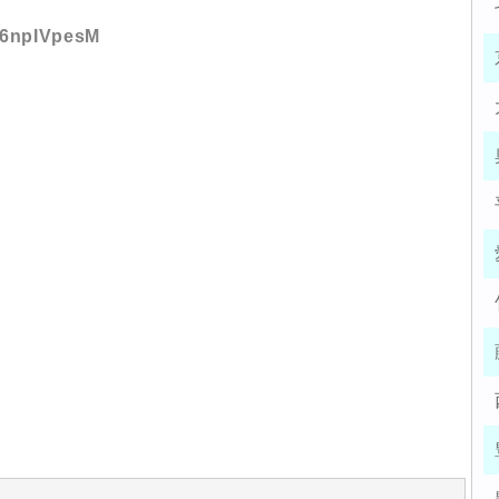
D:6npIVpesM