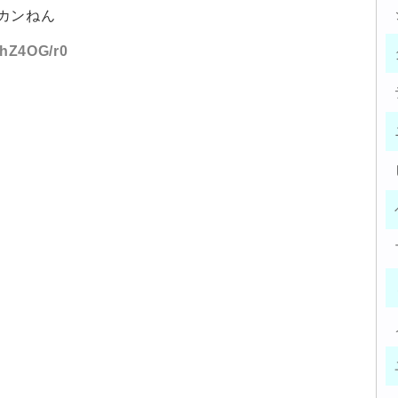
カンねん
4hZ4OG/r0