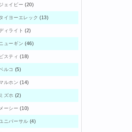
ジェイビー
(20)
タイヨーエレック
(13)
ディライト
(2)
ニューギン
(46)
ビスティ
(18)
ベルコ
(5)
マルホン
(14)
ミズホ
(2)
メーシー
(10)
ユニバーサル
(4)