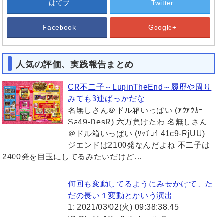
はてブ
Twitter
Facebook
Google+
人気の評価、実践報告まとめ
CR不二子～LupinTheEnd～履歴や周り
みても3連ばっかだな
名無しさん＠ドル箱いっぱい (ｱｳｱｳｶｰ
Sa49-DesR) 六万負けたわ 名無しさん
＠ドル箱いっぱい (ﾜｯﾁｮｲ 41c9-RjUU)
ジエンドは2100発なんだよね 不二子は
2400発を目玉にしてるみたいだけど…
何回も変動してるようにみせかけて、た
だの長い１変動とかいう演出
1: 2021/03/02(火) 09:38:38.45