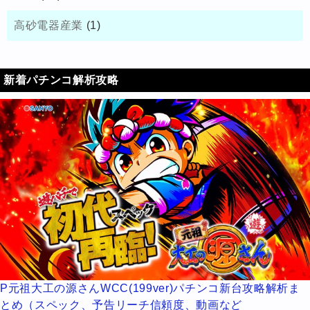
高砂電器産業
(1)
新着パチンコ解析攻略
P元祖大工の源さんWCC(199ver)パチンコ新台攻略解析ま
とめ（スペック、予告リーチ信頼度、動画など