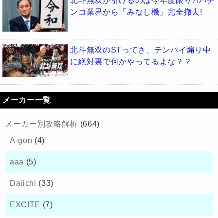
北斗無双が引けるのは今年度限り?!パチ
ンコ業界から「みなし機」完全撤去!
北斗無双のSTってさ、テンパイ煽り中
に絶対裏で何かやってるよな？？
メーカー一覧
メーカー別攻略解析
(664)
A-gon
(4)
aaa
(5)
Daiichi
(33)
EXCITE
(7)