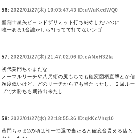
56:
2022/01/27(木) 19:03:47.43 ID:uWuKcdWQ0
聖闘士星矢ビヨンドザリミット打ち納めしたいのに
唯一ある1台誰かしら打ってて打てないンゴ
57:
2022/01/27(木) 21:47:02.06 ID:eANxH32fa
初代黄門ちゃまだな
ノーマルリーチや八兵衛の尻もちでも確変図柄直撃とか信
頼度低いけど、どのリーチからでも当たったし、２回ルー
プで大勝ちも期待出来たし
58:
2022/01/27(木) 22:18:55.36 ID:qkKcVhq10
黄門ちゃま2の頃は朝一抽選で当たると確変台貰える店と