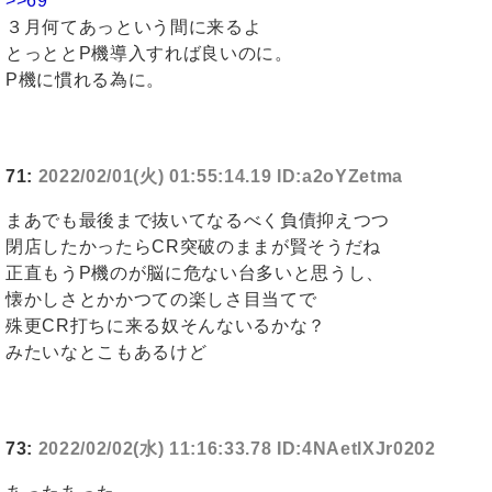
>>69
３月何てあっという間に来るよ
とっととP機導入すれば良いのに。
P機に慣れる為に。
71:
2022/02/01(火) 01:55:14.19 ID:a2oYZetma
まあでも最後まで抜いてなるべく負債抑えつつ
閉店したかったらCR突破のままが賢そうだね
正直もうP機のが脳に危ない台多いと思うし、
懐かしさとかかつての楽しさ目当てで
殊更CR打ちに来る奴そんないるかな？
みたいなとこもあるけど
73:
2022/02/02(水) 11:16:33.78 ID:4NAetlXJr0202