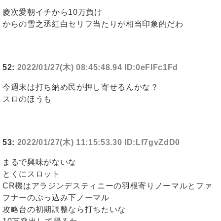
慶次愛朝イチから10万負け
からの雪之丞紅白セリフ当たりが相当印象的だわ
52:
2022/01/27(木) 08:45:48.94 ID:0eFlFc1Fd
今週末は打ち納め民が押し寄せるんかな？
スロのほうも
53:
2022/01/27(木) 11:15:53.30 ID:Lf7gvZdD0
まるで興味がないな
とくにスロット
CR機はアラジンデスティニーの羽根寄りノーマルとファ
フナーのぶっ込み下ノーマル
攻略台の初期調整なら打ちたいな