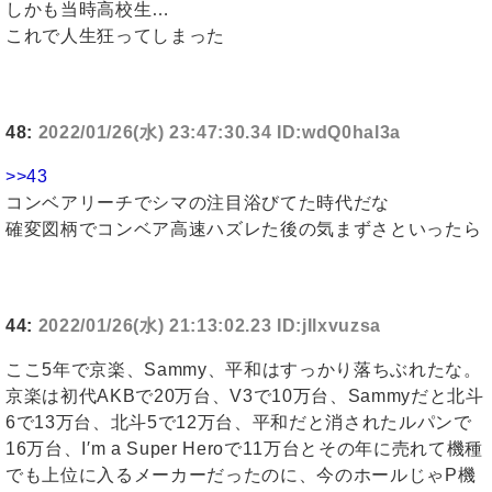
しかも当時高校生…
これで人生狂ってしまった
48:
2022/01/26(水) 23:47:30.34 ID:wdQ0hal3a
>>43
コンベアリーチでシマの注目浴びてた時代だな
確変図柄でコンベア高速ハズレた後の気まずさといったら
44:
2022/01/26(水) 21:13:02.23 ID:jIlxvuzsa
ここ5年で京楽、Sammy、平和はすっかり落ちぶれたな。
京楽は初代AKBで20万台、V3で10万台、Sammyだと北斗
6で13万台、北斗5で12万台、平和だと消されたルパンで
16万台、I′m a Super Heroで11万台とその年に売れて機種
でも上位に入るメーカーだったのに、今のホールじゃP機