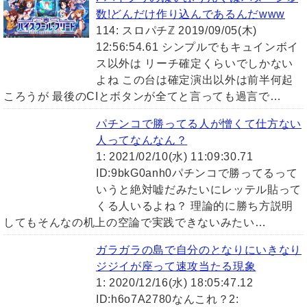
数!どんだけ作り込んであるんだwww
114: スロパチℤ 2019/09/05(木)
12:56:54.61 シンプルでもキュインボイ
ス以外は リーチ確定くらいでしかない
よね この台は確定演出以外は前半何起
ころうが 最後のCIとボタンが全てと言っても過言で…
パチンコで勝ってる人が憎くて仕方ない
人ってなんなん？
1: 2021/02/10(水) 11:09:30.71
ID:9bkG0anh0パチンコで勝ってるって
いうと絶対嘘だみたいにレッテル貼って
くる人いるよね？ 理論的に勝ち方説明
してもそんなの机上の空論で実践できないみたい…
ガラガラの島で自分のとなりにいきなり
ジジイが座って速攻当たる現象
1: 2020/12/16(水) 18:05:47.12
ID:h6o7A2780なんこれ？2: