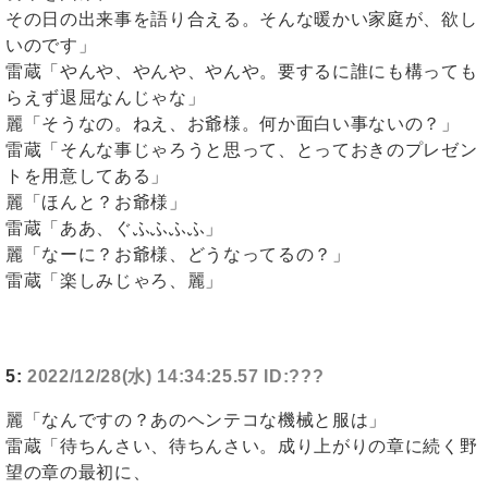
その日の出来事を語り合える。そんな暖かい家庭が、欲し
いのです」
雷蔵「やんや、やんや、やんや。要するに誰にも構っても
らえず退屈なんじゃな」
麗「そうなの。ねえ、お爺様。何か面白い事ないの？」
雷蔵「そんな事じゃろうと思って、とっておきのプレゼン
トを用意してある」
麗「ほんと？お爺様」
雷蔵「ああ、ぐふふふふ」
麗「なーに？お爺様、どうなってるの？」
雷蔵「楽しみじゃろ、麗」
5:
2022/12/28(水) 14:34:25.57 ID:???
麗「なんですの？あのヘンテコな機械と服は」
雷蔵「待ちんさい、待ちんさい。成り上がりの章に続く野
望の章の最初に、