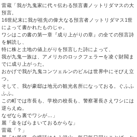
雷蔵「我が九鬼家に代々伝わる預言書ノットリダマスの大
預言。
16世紀末に我が祖先の偉大なる預言者ノットリダマス1世
によって書かれたものじゃ。
ワシはこの書の第一章『成り上がりの章』の全ての預言詩
を解読し、
特に株と土地の値上がりを預言した詩によって、
我が九鬼一族は、アメリカのロックフェラーを凌ぐ財閥ま
でに成り上がった。
おかげで我が九鬼コンツェルンのビルは世界中にそびえ立
つ。
そして、我が豪邸は地元の観光名所になっておる。ぐふふ
ふふ。
この町では市長も、学校の校長も、警察署長さえワシには
逆らえぬ。
なぜなら裏でワシが…」
麗「金をばらまいておるからな」
雷蔵「？」