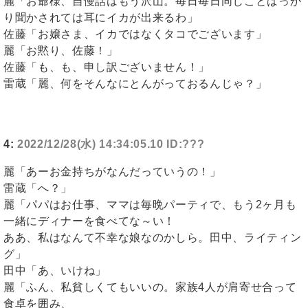
麗「お爺様、自慢話はもう沢山。毎日毎日同じことばっか
り聞かされては耳にイカが出来るわ」
佐藤「お嬢さま、イカではなくタコでございます」
麗「お黙り、佐藤！」
佐藤「も、も、申し訳ございません！」
雷蔵「麗、何をそんなにとんがっておるんじゃ？」
4:
2022/12/28(水) 14:34:05.10 ID:???
麗「あーお金持ちがなんだっていうの！」
雷蔵「へ？」
麗「パパはお仕事、ママは毎晩パーティで、もう2ヶ月も
一緒にディナーを食べてな～い！
ああ、私はなんて不幸な娘なのかしら。田中、ライティン
グ」
田中「あ、いけね」
麗「ふん、私貧しくてもいいの。家族4人が肩寄せ合って
食卓を囲み、