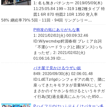
1: 名も無きパチンカー 2019/05/09(木)
11:25:05.84 199～319 1種2種タイプ 特
図1 6R 870 特図2 10R 1350 突入率
58% 継続率79% 5回・11回・94回 リングシリー…
P特攻の拓にありがちな事
1: 2021/02/02(火) 00:09:32.46
ID:W/ywcmdxp鰐淵春樹 プレミア台詞
「不運(ハードラック)と踊(ダンス)っち
まったぜ」2: 2021/02/02(火)
01:06:16.39 ID:…
パチ屋で見かけるウザい奴
849: 2020/09/30(水) 02:06:01.48
ID:LdETzrIgdシンフォギアの島で、隣に
座ってきたキモヲタが音量MAXにして
まさかのイヤホンを付けるというキチガ
イ行為(笑)過去最高にムカついた850…
Pハイフリのはいふりんくはパターン多