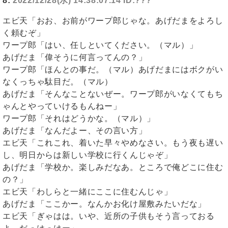
8:
2022/12/28(水) 14:38:07.14 ID:???
エビ天「おお、お前がワープ郎じゃな。あげだまをよろし
く頼むぞ」
ワープ郎「はい、任しといてください。（マル）」
あげだま「偉そうに何言ってんの？」
ワープ郎「ほんとの事だ。（マル）あげだまにはボクがい
なくっちゃ駄目だ。（マル）
あげだま「そんなことないぜー。ワープ郎がいなくてもち
ゃんとやっていけるもんねー」
ワープ郎「それはどうかな。（マル）」
あげだま「なんだよー、その言い方」
エビ天「これこれ、着いた早々やめなさい。もう夜も遅い
し、明日からは新しい学校に行くんじゃぞ」
あげだま「学校か。楽しみだなあ。ところで俺どこに住む
の？」
エビ天「わしらと一緒にここに住むんじゃ」
あげだま「ここかー。なんかお化け屋敷みたいだな」
エビ天「ぎゃはは。いや、近所の子供もそう言っておる