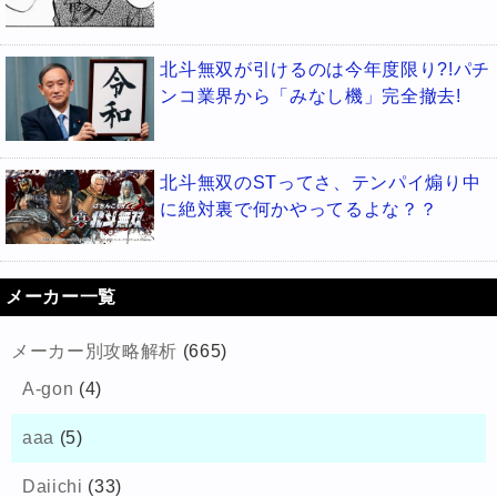
北斗無双が引けるのは今年度限り?!パチ
ンコ業界から「みなし機」完全撤去!
北斗無双のSTってさ、テンパイ煽り中
に絶対裏で何かやってるよな？？
メーカー一覧
メーカー別攻略解析
(665)
A-gon
(4)
aaa
(5)
Daiichi
(33)