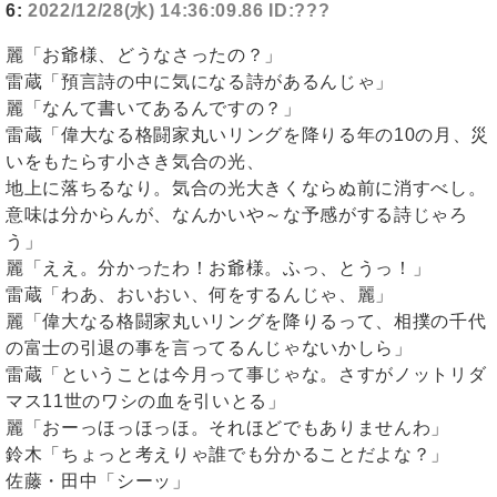
6:
2022/12/28(水) 14:36:09.86 ID:???
麗「お爺様、どうなさったの？」
雷蔵「預言詩の中に気になる詩があるんじゃ」
麗「なんて書いてあるんですの？」
雷蔵「偉大なる格闘家丸いリングを降りる年の10の月、災
いをもたらす小さき気合の光、
地上に落ちるなり。気合の光大きくならぬ前に消すべし。
意味は分からんが、なんかいや～な予感がする詩じゃろ
う」
麗「ええ。分かったわ！お爺様。ふっ、とうっ！」
雷蔵「わあ、おいおい、何をするんじゃ、麗」
麗「偉大なる格闘家丸いリングを降りるって、相撲の千代
の富士の引退の事を言ってるんじゃないかしら」
雷蔵「ということは今月って事じゃな。さすがノットリダ
マス11世のワシの血を引いとる」
麗「おーっほっほっほ。それほどでもありませんわ」
鈴木「ちょっと考えりゃ誰でも分かることだよな？」
佐藤・田中「シーッ」