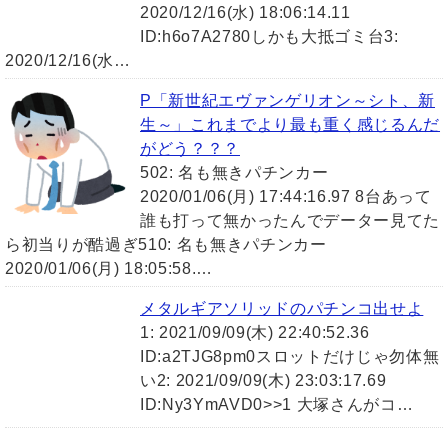
2020/12/16(水) 18:06:14.11
ID:h6o7A2780しかも大抵ゴミ台3:
2020/12/16(水…
P「新世紀エヴァンゲリオン～シト、新
生～」これまでより最も重く感じるんだ
がどう？？？
502: 名も無きパチンカー
2020/01/06(月) 17:44:16.97 8台あって
誰も打って無かったんでデーター見てた
ら初当りが酷過ぎ510: 名も無きパチンカー
2020/01/06(月) 18:05:58.…
メタルギアソリッドのパチンコ出せよ
1: 2021/09/09(木) 22:40:52.36
ID:a2TJG8pm0スロットだけじゃ勿体無
い2: 2021/09/09(木) 23:03:17.69
ID:Ny3YmAVD0>>1 大塚さんがコ…