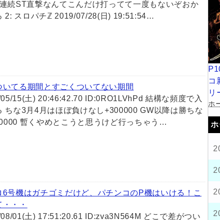
5連続ST直撃なんてこんだけ打ってて一度もないぞおか
: スロパチℤ 2019/07/28(日) 19:51:54…
P
コ
ついてる期間とすごくついてない期間
リ
1/05/15(土) 20:46:42.70 ID:0RO1LVhPd 結構な頻度で入
ホー
 ちな3月4月はほぼ負けなし+300000 GW以降は勝ちな
50000 暫くやめとこうと思うけど行っちゃう…
ホ
2
2
2
ロ6号機はガチゴミだけど、パチンコのP機はいける！こ
て・・・
2
0/08/01(土) 17:51:20.61 ID:zva3N564M どこで差がつい