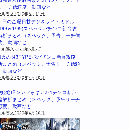
コ新台攻略解析まとめ（スペック、予
リーチ信頼度、動画など
ル導入2020年5月11日
13日の金曜日甘デジ＆ライトミドル
1/199＆1/99)スペックパチンコ新台攻
解析まとめ（スペック、予告リーチ信
度、動画など
ール導入2020年5月7日
烈火の炎3TYPE-Rパチンコ新台攻略
析まとめ（スペック、予告リーチ信頼
、動画など
ル導入2020年4月20日
戦姫絶唱シンフォギア2パチンコ新台
略解析まとめ（スペック、予告リーチ
頼度、動画など
ル導入2020年4月20日