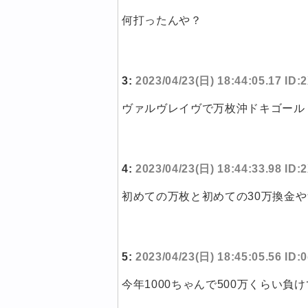
何打ったんや？
3:
2023/04/23(日) 18:44:05.17 I
ヴァルヴレイヴで万枚沖ドキゴールド
4:
2023/04/23(日) 18:44:33.98 I
初めての万枚と初めての30万換金
5:
2023/04/23(日) 18:45:05.56 ID
今年1000ちゃんで500万くらい負