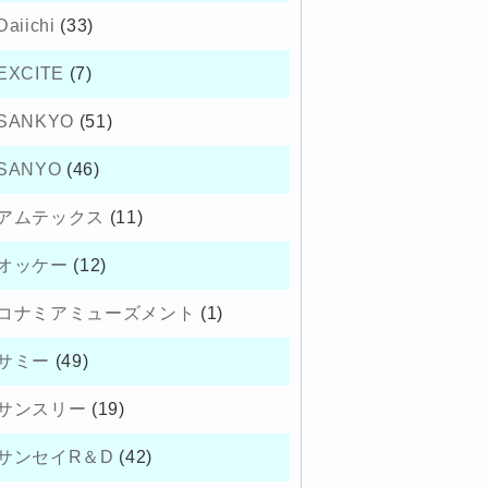
Daiichi
(33)
EXCITE
(7)
SANKYO
(51)
SANYO
(46)
アムテックス
(11)
オッケー
(12)
コナミアミューズメント
(1)
サミー
(49)
サンスリー
(19)
サンセイR＆D
(42)