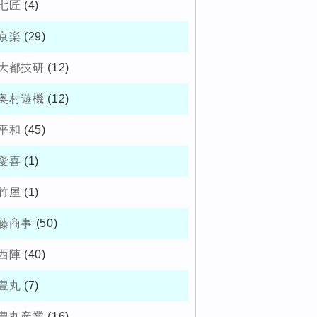
七匠
(4)
京楽
(29)
大都技研
(12)
奥村遊機
(12)
平和
(45)
愛喜
(1)
竹屋
(1)
藤商事
(50)
西陣
(40)
豊丸
(7)
豊丸産業
(16)