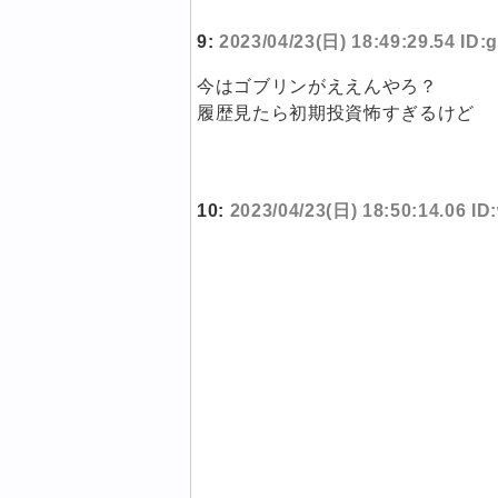
9:
2023/04/23(日) 18:49:29.54 ID
今はゴブリンがええんやろ？
履歴見たら初期投資怖すぎるけど
10:
2023/04/23(日) 18:50:14.06 ID