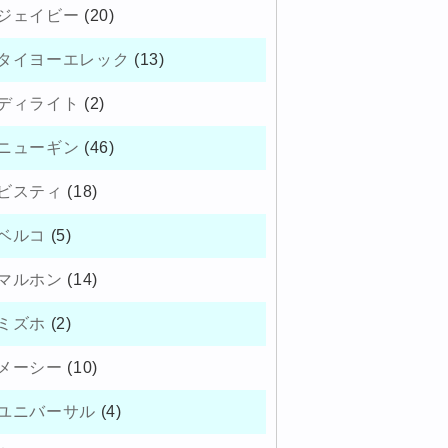
ジェイビー
(20)
タイヨーエレック
(13)
ディライト
(2)
ニューギン
(46)
ビスティ
(18)
ベルコ
(5)
マルホン
(14)
ミズホ
(2)
メーシー
(10)
ユニバーサル
(4)