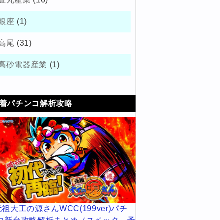
銀座
(1)
高尾
(31)
高砂電器産業
(1)
着パチンコ解析攻略
元祖大工の源さんWCC(199ver)パチ