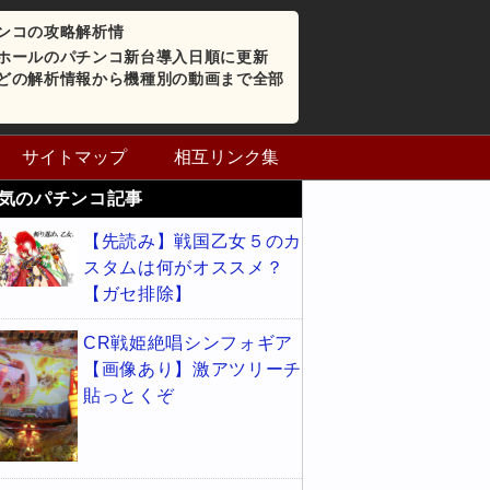
ンコの攻略解析情
ホールのパチンコ新台導入日順に更新
どの解析情報から機種別の動画まで全部
サイトマップ
相互リンク集
気のパチンコ記事
【先読み】戦国乙女５のカ
スタムは何がオススメ？
【ガセ排除】
CR戦姫絶唱シンフォギア
【画像あり】激アツリーチ
貼っとくぞ