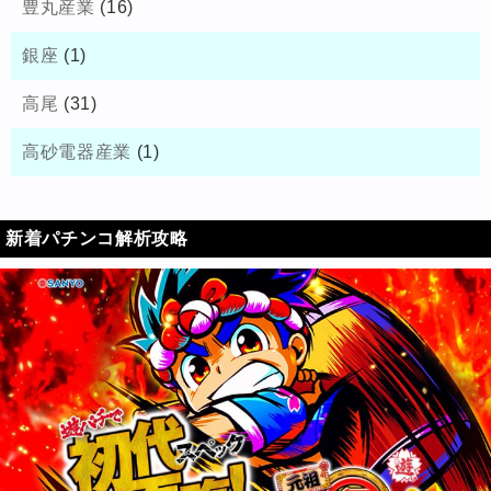
豊丸産業
(16)
銀座
(1)
高尾
(31)
高砂電器産業
(1)
新着パチンコ解析攻略