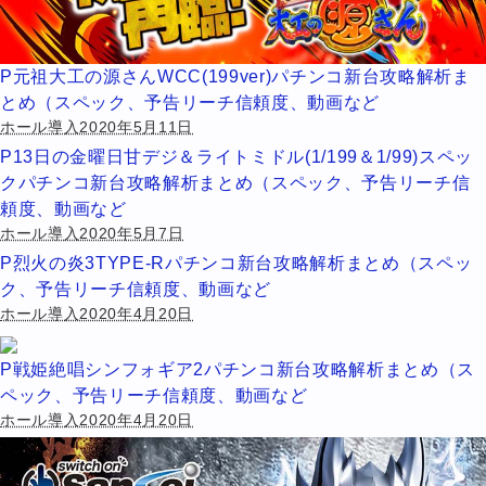
P元祖大工の源さんWCC(199ver)パチンコ新台攻略解析ま
とめ（スペック、予告リーチ信頼度、動画など
ホール導入2020年5月11日
P13日の金曜日甘デジ＆ライトミドル(1/199＆1/99)スペッ
クパチンコ新台攻略解析まとめ（スペック、予告リーチ信
頼度、動画など
ホール導入2020年5月7日
P烈火の炎3TYPE-Rパチンコ新台攻略解析まとめ（スペッ
ク、予告リーチ信頼度、動画など
ホール導入2020年4月20日
P戦姫絶唱シンフォギア2パチンコ新台攻略解析まとめ（ス
ペック、予告リーチ信頼度、動画など
ホール導入2020年4月20日