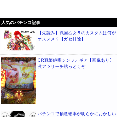
人気のパチンコ記事
【先読み】戦国乙女５のカスタムは何が
オススメ？【ガセ排除】
CR戦姫絶唱シンフォギア【画像あり】
激アツリーチ貼っとくぞ
パチンコで抽選確率が明らかにおかしい