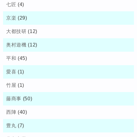
七匠
(4)
京楽
(29)
大都技研
(12)
奥村遊機
(12)
平和
(45)
愛喜
(1)
竹屋
(1)
藤商事
(50)
西陣
(40)
豊丸
(7)