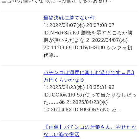
全台10万個いくな 既に10万個出てるのあるけ…
最終決戦に勝てない件
1: 2022/04/07(木) 20:07:08.07
ID:NHd+3JdK0 勝機を零すどころか勝
機が無いんだよな 2: 2022/04/07(木)
20:11:09.69 ID:1bytHSqt0 シンフォ初
代導…
パチンコは適度に楽しむ遊びです←月3
万円くらいかな☺
1: 2025/04/23(水) 10:35:31.93
ID:IGCfow1f0 5万使って当たりなしだっ
た……😭 2: 2025/04/23(水)
10:36:14.82 ID:BfGOR5oN0 わ…
【画像】パチンコの牙狼さん、やせたか
なしい姿で復活