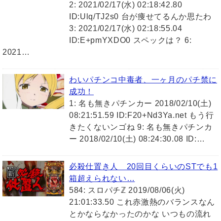
2: 2021/02/17(水) 02:18:42.80
ID:Ulq/TJ2s0 台が痩せてるんか思たわ
3: 2021/02/17(水) 02:18:55.04
ID:E+pmYXDO0 スペックは？ 6:
2021…
わいパチンコ中毒者、一ヶ月のパチ禁に
成功！
1: 名も無きパチンカー 2018/02/10(土)
08:21:51.59 ID:F20+Nd3Ya.net もう行
きたくないンゴね 9: 名も無きパチンカ
ー 2018/02/10(土) 08:24:30.08 ID:…
必殺仕置き人 20回目くらいのSTでも1
箱超えられない…
584: スロパチℤ 2019/08/06(火)
21:01:33.50 これ赤激熱のバランスなん
とかならなかったのかな いつもの流れ