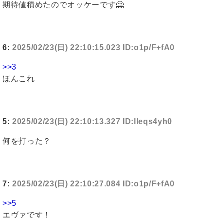
期待値積めたのでオッケーです🤗
6:
2025/02/23(日) 22:10:15.023 ID:o1p/F+fA0
>>3
ほんこれ
5:
2025/02/23(日) 22:10:13.327 ID:lIeqs4yh0
何を打った？
7:
2025/02/23(日) 22:10:27.084 ID:o1p/F+fA0
>>5
エヴァです！