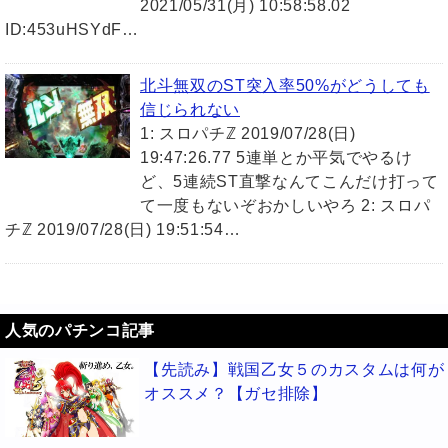
2021/05/31(月) 10:58:58.02
ID:453uHSYdF…
北斗無双のST突入率50%がどうしても
信じられない
1: スロパチℤ 2019/07/28(日)
19:47:26.77 5連単とか平気でやるけ
ど、5連続ST直撃なんてこんだけ打って
て一度もないぞおかしいやろ 2: スロパ
チℤ 2019/07/28(日) 19:51:54…
人気のパチンコ記事
【先読み】戦国乙女５のカスタムは何が
オススメ？【ガセ排除】