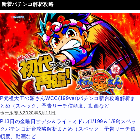
新着パチンコ解析攻略
P元祖大工の源さんWCC(199ver)パチンコ新台攻略解析ま
とめ（スペック、予告リーチ信頼度、動画など
ホール導入2020年5月11日
P13日の金曜日甘デジ＆ライトミドル(1/199＆1/99)スペッ
クパチンコ新台攻略解析まとめ（スペック、予告リーチ信
頼度、動画など