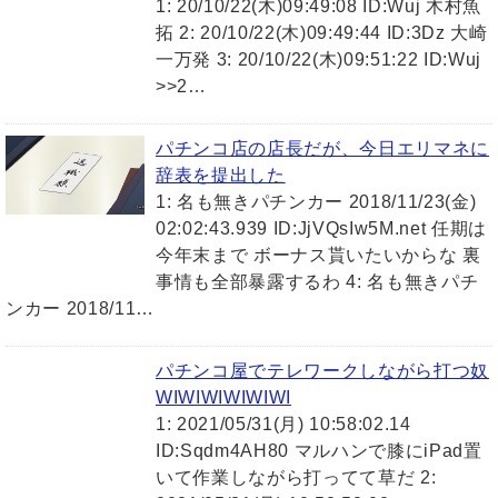
1: 20/10/22(木)09:49:08 ID:Wuj 木村魚
拓 2: 20/10/22(木)09:49:44 ID:3Dz 大崎
一万発 3: 20/10/22(木)09:51:22 ID:Wuj
>>2…
パチンコ店の店長だが、今日エリマネに
辞表を提出した
1: 名も無きパチンカー 2018/11/23(金)
02:02:43.939 ID:JjVQsIw5M.net 任期は
今年末まで ボーナス貰いたいからな 裏
事情も全部暴露するわ 4: 名も無きパチ
ンカー 2018/11…
パチンコ屋でテレワークしながら打つ奴
WIWIWIWIWIWI
1: 2021/05/31(月) 10:58:02.14
ID:Sqdm4AH80 マルハンで膝にiPad置
いて作業しながら打ってて草だ 2: