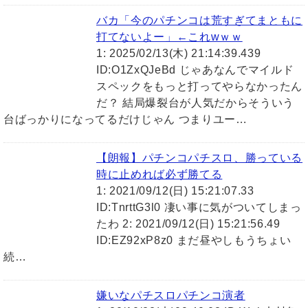
バカ「今のパチンコは荒すぎてまともに
打てないよー」←これwｗｗ
1: 2025/02/13(木) 21:14:39.439
ID:O1ZxQJeBd じゃあなんでマイルド
スペックをもっと打ってやらなかったん
だ？ 結局爆裂台が人気だからそういう
台ばっかりになってるだけじゃん つまりユー…
【朗報】パチンコパチスロ、勝っている
時に止めれば必ず勝てる
1: 2021/09/12(日) 15:21:07.33
ID:TnrttG3l0 凄い事に気がついてしまっ
たわ 2: 2021/09/12(日) 15:21:56.49
ID:EZ92xP8z0 まだ昼やしもうちょい
続…
嫌いなパチスロパチンコ演者