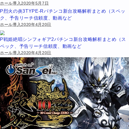
ホール導入2020年5月7日
P烈火の炎3TYPE-Rパチンコ新台攻略解析まとめ（スペッ
ク、予告リーチ信頼度、動画など
ホール導入2020年4月20日
P戦姫絶唱シンフォギア2パチンコ新台攻略解析まとめ（ス
ペック、予告リーチ信頼度、動画など
ホール導入2020年4月20日