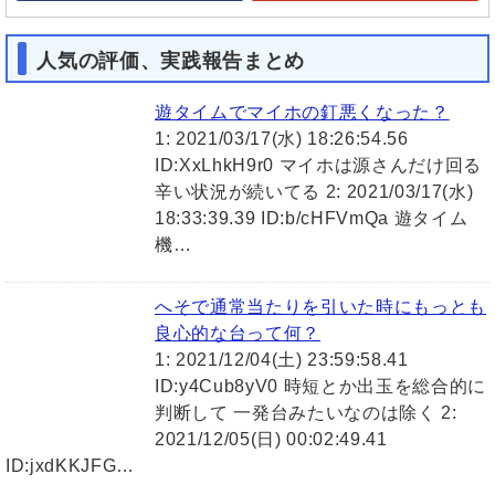
人気の評価、実践報告まとめ
遊タイムでマイホの釘悪くなった？
1: 2021/03/17(水) 18:26:54.56
ID:XxLhkH9r0 マイホは源さんだけ回る
辛い状況が続いてる 2: 2021/03/17(水)
18:33:39.39 ID:b/cHFVmQa 遊タイム
機…
へそで通常当たりを引いた時にもっとも
良心的な台って何？
1: 2021/12/04(土) 23:59:58.41
ID:y4Cub8yV0 時短とか出玉を総合的に
判断して 一発台みたいなのは除く 2:
2021/12/05(日) 00:02:49.41
ID:jxdKKJFG…