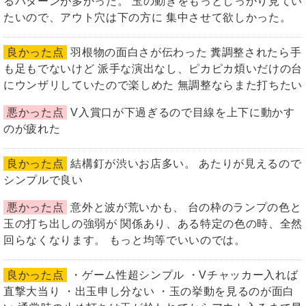
るパターンが多かった。 玉の動きをもっとしっかり見てい
たいので、アウト穴は下の方に 集中させて欲しかった。
良かった点
羽根物の面白さが伝わった 糞調整されたら手
も足もでないけど 派手な演出なし、ピカピカ煩いだけの台
にウンザリしていたので楽しめた 無調整ならまた打ちたい
悪かった点
V入賞口が下過ぎるので目線を上下に動かす
のが疲れた
良かった点
結構釘が渋いお店多い。 あたりが見えるので
シンプルで良い
悪かった点
意外と波が荒いかも、 台の枠のランプの色と
玉の打ち出しの強弱が 関係あり、ある特定の色の時、全然
回らなくなります。 もっと均等でいいのでは。
良かった点
・ゲーム性超シンプル ・Vチャッカー入れば
直撃大当り ・出玉申し分ない ・玉の挙動を見るのが面白