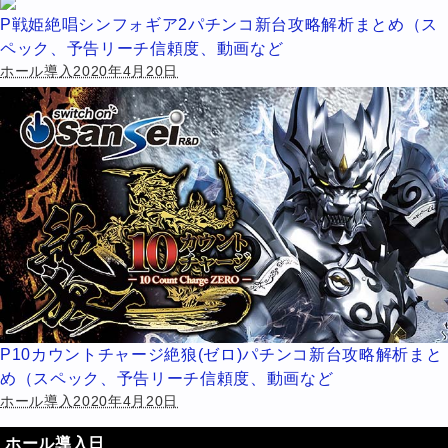
P戦姫絶唱シンフォギア2パチンコ新台攻略解析まとめ（ス
ペック、予告リーチ信頼度、動画など
ホール導入2020年4月20日
P10カウントチャージ絶狼(ゼロ)パチンコ新台攻略解析まと
め（スペック、予告リーチ信頼度、動画など
ホール導入2020年4月20日
ホール導入日