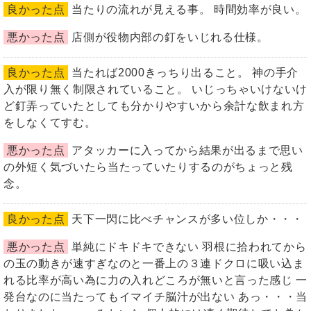
良かった点
当たりの流れが見える事。 時間効率が良い。
悪かった点
店側が役物内部の釘をいじれる仕様。
良かった点
当たれば2000きっちり出ること。 神の手介
入が限り無く制限されていること。 いじっちゃいけないけ
ど釘弄っていたとしても分かりやすいから余計な飲まれ方
をしなくてすむ。
悪かった点
アタッカーに入ってから結果が出るまで思い
の外短く気づいたら当たっていたりするのがちょっと残
念。
良かった点
天下一閃に比べチャンスが多い位しか・・・
悪かった点
単純にドキドキできない 羽根に拾われてから
の玉の動きが速すぎなのと一番上の３連ドクロに吸い込ま
れる比率が高い為に力の入れどころが無いと言った感じ 一
発台なのに当たってもイマイチ脳汁が出ない あっ・・・当