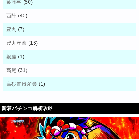
藤商事
(50)
西陣
(40)
豊丸
(7)
豊丸産業
(16)
銀座
(1)
高尾
(31)
高砂電器産業
(1)
新着パチンコ解析攻略