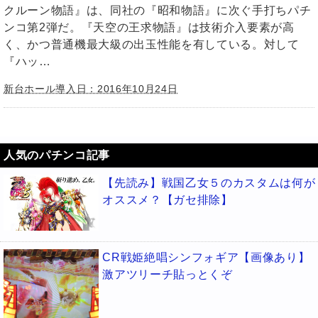
クルーン物語』は、同社の『昭和物語』に次ぐ手打ちパチ
ンコ第2弾だ。『天空の王求物語』は技術介入要素が高
く、かつ普通機最大級の出玉性能を有している。対して
『ハッ…
新台ホール導入日：2016年10月24日
人気のパチンコ記事
【先読み】戦国乙女５のカスタムは何が
オススメ？【ガセ排除】
CR戦姫絶唱シンフォギア【画像あり】
激アツリーチ貼っとくぞ