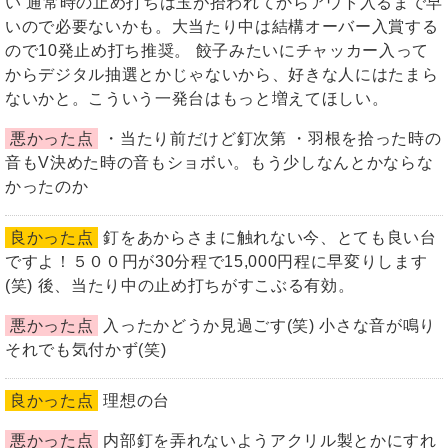
い 通常時の止め打ちは玉が拾われてからアウト入るまで早
いので必要ないかも。大当たり中は結構オーバー入賞する
ので10発止め打ち推奨。 餃子みたいにチャッカー入って
からデジタル抽選とかじゃないから、好きな人にはたまら
ないかと。こういう一発台はもっと増えてほしい。
悪かった点
・当たり前だけど釘次第 ・羽根を拾った時の
音もV決めた時の音もショボい。もう少しなんとかならな
かったのか
良かった点
釘をあからさまに触れない今、とても良い台
ですよ！５００円が30分程で15,000円程に早変りします
(笑) 後、当たり中の止め打ちがすこぶる有効。
悪かった点
入ったかどうか見過ごす(笑) 小さな音が鳴り
それでも気付かず(笑)
良かった点
理想の台
悪かった点
内部釘を弄れないようアクリル製とかにすれ