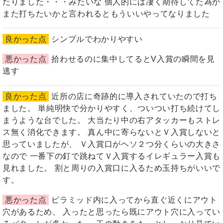
たりました・・・みたいな 個人的には凄く期待してた為か
また打ちたいかと言われるともういいやってなりました
良かった点
シンプルでわかりやすい
悪かった点
拾わせるのに集中してるとV入賞の瞬間を見
逃す
良かった点
近所の店に奇跡的に導入されていたので打ち
ました。 単純明快で分かりやすく、ついつい打ち続けてし
まうような台でした。 大当たり中の右アタッカーもストレ
ス無く消化できます。 真ん中に寄らないとＶ入賞しないと
思っていましたが、 Ｖ入賞口がヘソ２つ分くらいの大きさ
なので 一番下の釘で跳ねてＶ入賞するイレギュラー入賞も
見れました。 割と周りの入賞口に入るため玉持ちがいいで
す。
悪かった点
ピラミッド内に入ってから直ぐ近くにアウト
穴があるため、 入ったと思ったら既にアウト穴に入ってい