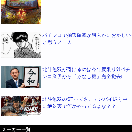
パチンコで抽選確率が明らかにおかしい
と思うメーカー
北斗無双が引けるのは今年度限り?!パチ
ンコ業界から「みなし機」完全撤去!
北斗無双のSTってさ、テンパイ煽り中
に絶対裏で何かやってるよな？？
メーカー一覧