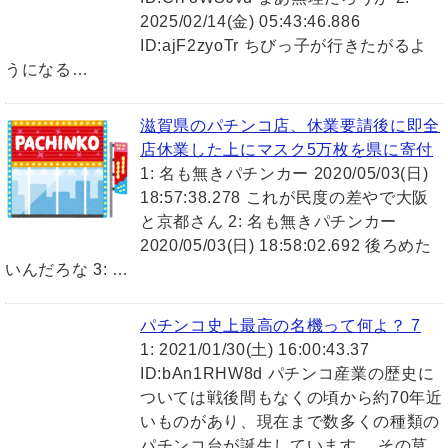
2025/02/14(金) 05:43:46.886
ID:ajF2zyoTr ちびっ子が行きたがるよ
うになる…
滋賀県のパチンコ店、休業要請後に即全
店休業した上にマスク5万枚を県に寄付
1: 名も無きパチンカー 2020/05/03(日)
18:57:38.278 これが民度の差やで大阪
と京都さん 2: 名も無きパチンカー
2020/05/03(日) 18:58:02.692 後ろめた
いんだろな 3: …
パチンコ史上最高の名機って何よ？ 7
1: 2021/01/30(土) 16:00:43.37
ID:bAn1RHW8d パチンコ産業の歴史に
ついては戦後間もなくの頃から約70年近
いものがあり、現在まで数多くの種類の
パチンコ台が誕生しています。 その莫