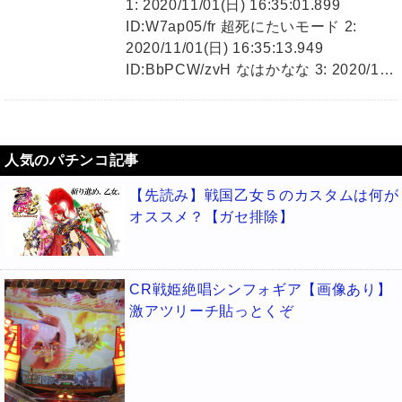
1: 2020/11/01(日) 16:35:01.899
ID:W7ap05/fr 超死にたいモード 2:
2020/11/01(日) 16:35:13.949
ID:BbPCW/zvH なはかなな 3: 2020/1…
人気のパチンコ記事
【先読み】戦国乙女５のカスタムは何が
オススメ？【ガセ排除】
CR戦姫絶唱シンフォギア【画像あり】
激アツリーチ貼っとくぞ