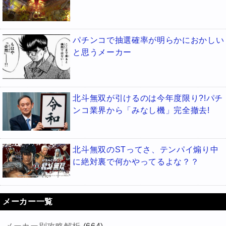
パチンコで抽選確率が明らかにおかしい
と思うメーカー
北斗無双が引けるのは今年度限り?!パチ
ンコ業界から「みなし機」完全撤去!
北斗無双のSTってさ、テンパイ煽り中
に絶対裏で何かやってるよな？？
メーカー一覧