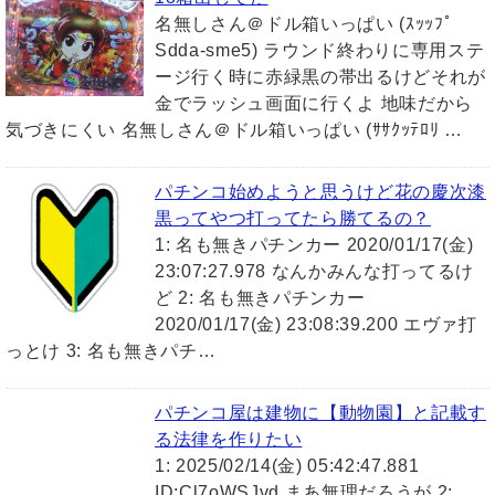
名無しさん＠ドル箱いっぱい (ｽｯｯﾌﾟ
Sdda-sme5) ラウンド終わりに専用ステ
ージ行く時に赤緑黒の帯出るけどそれが
金でラッシュ画面に行くよ 地味だから
気づきにくい 名無しさん＠ドル箱いっぱい (ｻｻｸｯﾃﾛﾘ …
パチンコ始めようと思うけど花の慶次漆
黒ってやつ打ってたら勝てるの？
1: 名も無きパチンカー 2020/01/17(金)
23:07:27.978 なんかみんな打ってるけ
ど 2: 名も無きパチンカー
2020/01/17(金) 23:08:39.200 エヴァ打
っとけ 3: 名も無きパチ…
パチンコ屋は建物に【動物園】と記載す
る法律を作りたい
1: 2025/02/14(金) 05:42:47.881
ID:Cl7oWSJvd まあ無理だろうが 2: