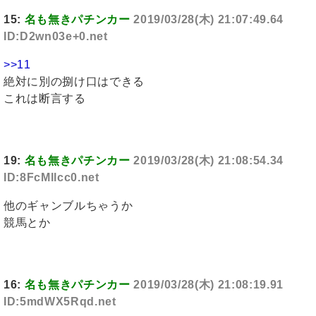
15:
名も無きパチンカー
2019/03/28(木) 21:07:49.64
ID:D2wn03e+0.net
>>11
絶対に別の捌け口はできる
これは断言する
19:
名も無きパチンカー
2019/03/28(木) 21:08:54.34
ID:8FcMllcc0.net
他のギャンブルちゃうか
競馬とか
16:
名も無きパチンカー
2019/03/28(木) 21:08:19.91
ID:5mdWX5Rqd.net