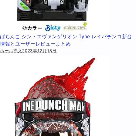
ぱちんこ シン・エヴァンゲリオン Type レイパチンコ新台
情報とユーザーレビューまとめ
ホール導入2023年12月18日