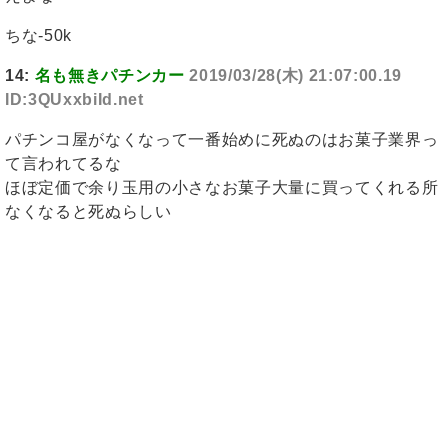
ちな-50k
14:
名も無きパチンカー
2019/03/28(木) 21:07:00.19
ID:3QUxxbiId.net
パチンコ屋がなくなって一番始めに死ぬのはお菓子業界っ
て言われてるな
ほぼ定価で余り玉用の小さなお菓子大量に買ってくれる所
なくなると死ぬらしい