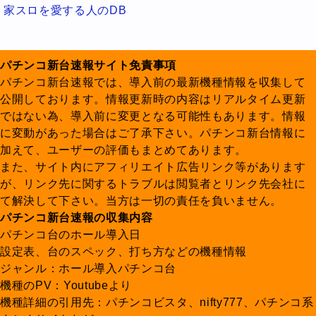
家スロを愛する人のDB
パチンコ新台速報サイト免責事項
パチンコ新台速報では、導入前の最新機種情報を収集して
公開しております。情報更新時の内容はリアルタイム更新
ではない為、導入前に変更となる可能性もあります。情報
に変動があった場合はご了承下さい。パチンコ新台情報に
加えて、ユーザーの評価もまとめてあります。
また、サイト内にアフィリエイト広告リンク等があります
が、リンク先に関するトラブルは閲覧者とリンク先会社に
て解決して下さい。当方は一切の責任を負いません。
パチンコ新台速報の収集内容
パチンコ台のホール導入日
設定表、台のスペック、打ち方などの機種情報
ジャンル：ホール導入パチンコ台
機種のPV：Youtubeより
機種詳細の引用先：パチンコビスタ、nifty777、パチンコ系