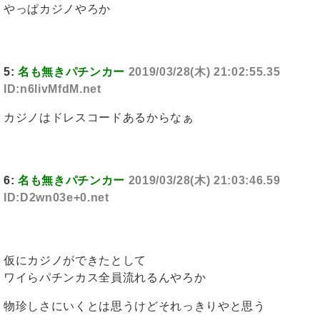
やっぱカジノやろか
5:
名も無きパチンカー
2019/03/28(木) 21:02:55.35
ID:n6livMfdM.net
カジノはドレスコードあるからなぁ
6:
名も無きパチンカー
2019/03/28(木) 21:03:46.59
ID:D2wn03e+0.net
仮にカジノができたとして
ワイらパチンカス全員流れるんやろか
物珍しさにいくとは思うけどそれっきりやと思う