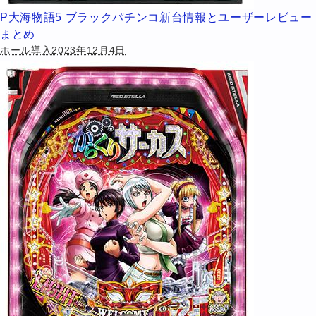
P大海物語5 ブラックパチンコ新台情報とユーザーレビュー
まとめ
ホール導入2023年12月4日