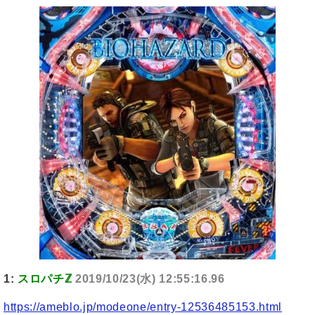
1:
スロパチℤ
2019/10/23(水) 12:55:16.96
https://ameblo.jp/modeone/entry-12536485153.html