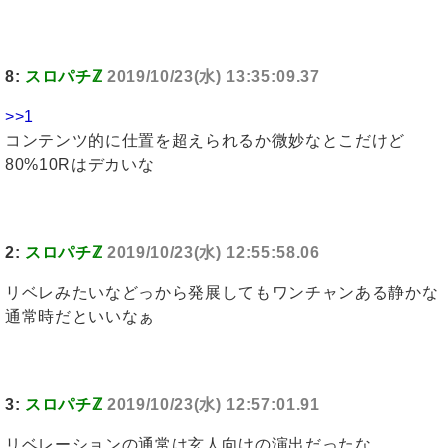
8:
スロパチℤ
2019/10/23(水) 13:35:09.37
>>1
コンテンツ的に仕置を超えられるか微妙なとこだけど
80%10Rはデカいな
2:
スロパチℤ
2019/10/23(水) 12:55:58.06
リベレみたいなどっから発展してもワンチャンある静かな
通常時だといいなぁ
3:
スロパチℤ
2019/10/23(水) 12:57:01.91
リベレーションの通常は玄人向けの演出だったな