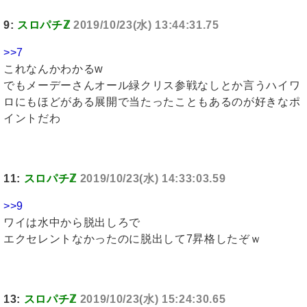
9:
スロパチℤ
2019/10/23(水) 13:44:31.75
>>7
これなんかわかるw
でもメーデーさんオール緑クリス参戦なしとか言うハイワ
ロにもほどがある展開で当たったこともあるのが好きなポ
イントだわ
11:
スロパチℤ
2019/10/23(水) 14:33:03.59
>>9
ワイは水中から脱出しろで
エクセレントなかったのに脱出して7昇格したぞｗ
13:
スロパチℤ
2019/10/23(水) 15:24:30.65