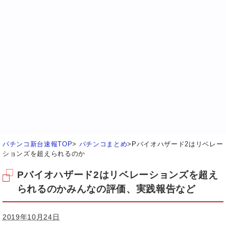
パチンコ新台速報TOP
>
パチンコまとめ
>
Pバイオハザード2はリベレー
ションズを超えられるのか
Pバイオハザード2はリベレーションズを超え
られるのかみんなの評価、実践報告など
2019年10月24日