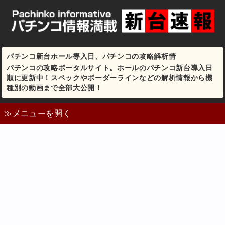
パチンコ新台ホール導入日、パチンコの攻略解析情
パチンコの攻略ポータルサイト。ホールのパチンコ新台導入日
順に更新中！スペックやボーダーラインなどの解析情報から機
種別の動画まで全部大公開！
≫メニューを開く