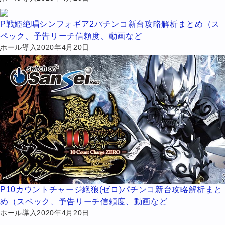
P戦姫絶唱シンフォギア2パチンコ新台攻略解析まとめ（ス
ペック、予告リーチ信頼度、動画など
ホール導入2020年4月20日
P10カウントチャージ絶狼(ゼロ)パチンコ新台攻略解析まと
め（スペック、予告リーチ信頼度、動画など
ホール導入2020年4月20日