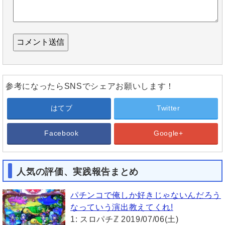
参考になったらSNSでシェアお願いします！
はてブ
Twitter
Facebook
Google+
人気の評価、実践報告まとめ
パチンコで俺しか好きじゃないんだろう
なっていう演出教えてくれ!
1: スロパチℤ 2019/07/06(土)