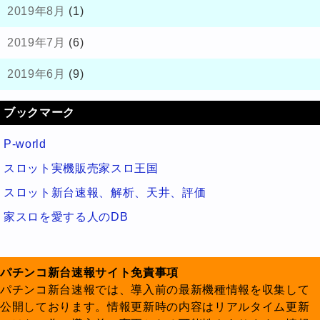
2019年8月
(1)
2019年7月
(6)
2019年6月
(9)
ブックマーク
P-world
スロット実機販売家スロ王国
スロット新台速報、解析、天井、評価
家スロを愛する人のDB
パチンコ新台速報サイト免責事項
パチンコ新台速報では、導入前の最新機種情報を収集して
公開しております。情報更新時の内容はリアルタイム更新