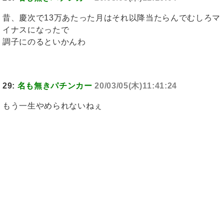
昔、慶次で13万あたった月はそれ以降当たらんでむしろマ
イナスになったで
調子にのるといかんわ
29:
名も無きパチンカー
20/03/05(木)11:41:24
もう一生やめられないねぇ