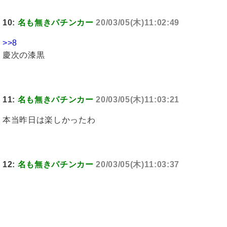
10:
名も無きパチンカー
20/03/05(木)11:02:49
>>8
慶次の漆黒
11:
名も無きパチンカー
20/03/05(木)11:03:21
本当昨日は楽しかったわ
12:
名も無きパチンカー
20/03/05(木)11:03:37