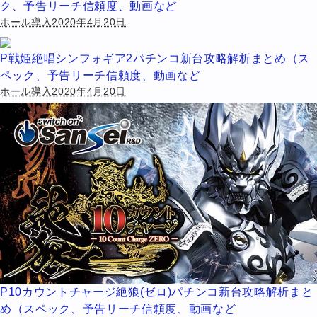
ク、予告リーチ信頼度、動画など
ホール導入2020年4月20日
P戦姫絶唱シンフォギア2パチンコ新台攻略解析まとめ（ス
ペック、予告リーチ信頼度、動画など
ホール導入2020年4月20日
P10カウントチャージ絶狼(ゼロ)パチンコ新台攻略解析まと
め（スペック、予告リーチ信頼度、動画など