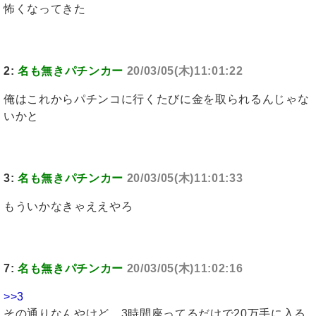
怖くなってきた
2:
名も無きパチンカー
20/03/05(木)11:01:22
俺はこれからパチンコに行くたびに金を取られるんじゃな
いかと
3:
名も無きパチンカー
20/03/05(木)11:01:33
もういかなきゃええやろ
7:
名も無きパチンカー
20/03/05(木)11:02:16
>>3
その通りなんやけど、3時間座ってるだけで20万手に入る