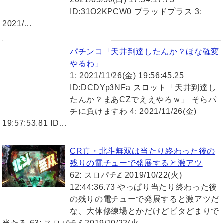
ID:31O2KPCW0 ブラッドプラス 3:
2021/…
パチンコ「天井到達したんか？ほな確変
やるわ」
1: 2021/11/26(金) 19:56:45.25
ID:DCDYp3NFa スロット「天井到達し
たんか？まあCZでええやろｗ」 そらパ
チに負けますわ 4: 2021/11/26(金)
19:57:53.81 ID…
CR真・北斗無双は当たり終わった後の
残りの電チューで発展すると激アツ
62: スロパチℤ 2019/10/22(火)
12:44:36.73 やっぱり当たり終わった後
の残りの電チューで発展すると激アツだ
な、大体修練場とかだけどビタどまりで
当たる 63: スロパチℤ 2019/10/22(火…