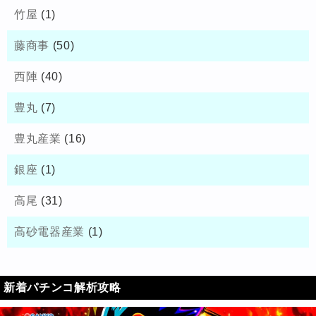
竹屋
(1)
藤商事
(50)
西陣
(40)
豊丸
(7)
豊丸産業
(16)
銀座
(1)
高尾
(31)
高砂電器産業
(1)
新着パチンコ解析攻略