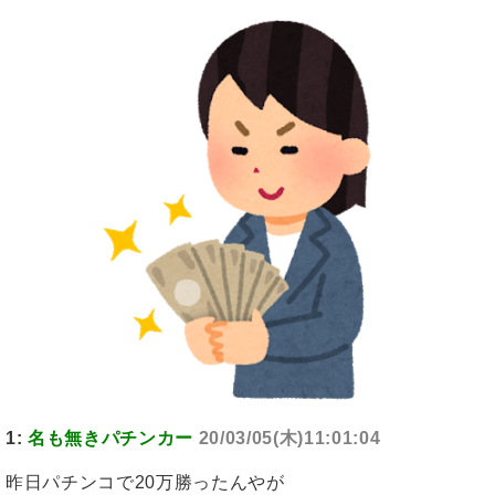
1:
名も無きパチンカー
20/03/05(木)11:01:04
昨日パチンコで20万勝ったんやが