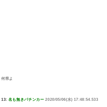
何県よ
13:
名も無きパチンカー
2020/05/06(水) 17:48:54.533