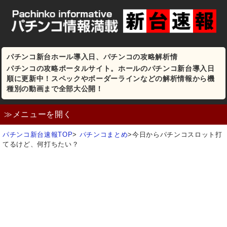
パチンコ新台ホール導入日、パチンコの攻略解析情
パチンコの攻略ポータルサイト。ホールのパチンコ新台導入日
順に更新中！スペックやボーダーラインなどの解析情報から機
種別の動画まで全部大公開！
≫メニューを開く
パチンコ新台速報TOP
>
パチンコまとめ
>
今日からパチンコスロット打
てるけど、何打ちたい？