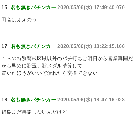
15:
名も無きパチンカー
2020/05/06(水) 17:49:40.070
田舎はええのう
17:
名も無きパチンカー
2020/05/06(水) 18:22:15.160
１３の特別警戒区域以外のパチ打ちは明日から営業再開だ
から早めに貯玉、貯メダル清算して
置いたほうがいいぞ潰れたら交換できない
18:
名も無きパチンカー
2020/05/06(水) 18:47:16.028
福島まだ再開しないんだけど