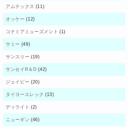
アムテックス
(11)
オッケー
(12)
コナミアミューズメント
(1)
サミー
(49)
サンスリー
(19)
サンセイR＆D
(42)
ジェイビー
(20)
タイヨーエレック
(13)
ディライト
(2)
ニューギン
(46)