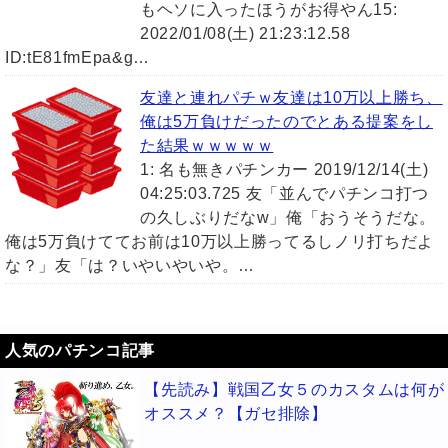
もヘソに入ったほうがお得やん15:
2022/01/08(土) 21:23:12.58
ID:tE81fmEpa&g…
友達と連れパチｗ友達は10万以上勝ち、
俺は5万負けだったのでとある提案をし
た結果ｗｗｗｗｗ
1: 名も無きパチンカー 2019/12/14(土)
04:25:03.725 友「並んでパチンコ打つ
の久しぶりだなw」俺「おうそうだな。
俺は5万負けててお前は10万以上勝ってるしノリ打ちだよ
な？」友「は？いやいやいや。…
人気のパチンコ記事
【先読み】戦国乙女５のカスタムは何が
オススメ？【ガセ排除】