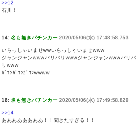
>>12
石川！
14:
名も無きパチンカー
2020/05/06(水) 17:48:58.753
いらっしゃいませwwいらっしゃいませwww
ジャンジャンwwwバリバリwwwジャンジャンwwwバリバ
リwww
ｶﾞｺﾝｶﾞｺﾝｶﾞｺﾝwwww
16:
名も無きパチンカー
2020/05/06(水) 17:49:58.829
>>14
ああああああああ！！聞きたすぎる！！